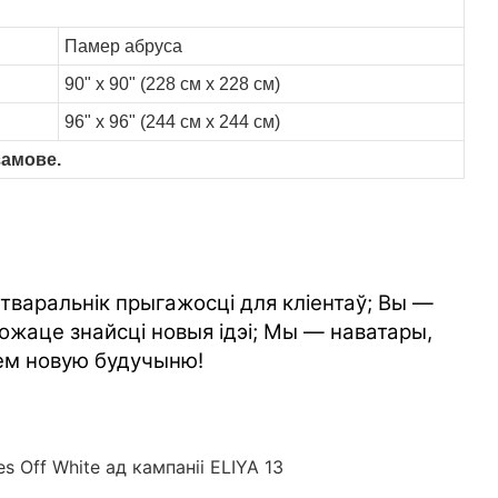
Памер абруса
90" x 90" (228 см x 228 см)
96" x 96" (244 см x 244 см)
замове.
стваральнік прыгажосці для кліентаў; Вы —
ожаце знайсці новыя ідэі; Мы — наватары,
ем новую будучыню!