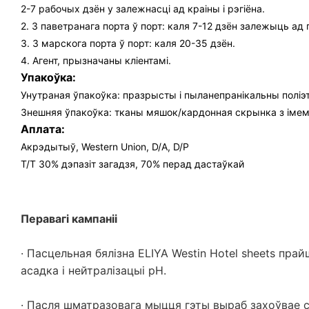
2-7 рабочых дзён у залежнасці ад краіны і рэгіёна.
2. З паветранага порта ў порт: каля 7-12 дзён залежыць ад 
3. З марскога порта ў порт: каля 20-35 дзён.
4. Агент, прызначаны кліентамі.
Упакоўка:
Унутраная ўпакоўка: празрысты і пыланепранікальны полі
Знешняя ўпакоўка: тканы мяшок/кардонная скрынка з імем
Аплата:
Акрэдытыў, Western Union, D/A, D/P
T/T 30% дэпазіт загадзя, 70% перад дастаўкай
Перавагі кампаніі
· Пасцельная бялізна ELIYA Westin Hotel sheets пр
асадка і нейтралізацыі pH.
· Пасля шматразовага мыцця гэты выраб захоўвае 