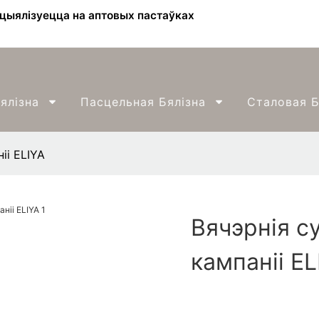
ецыялізуецца на аптовых пастаўках
ялізна
Пасцельная Бялізна
Сталовая Б
іі ELIYA
Вячэрнія су
кампаніі EL