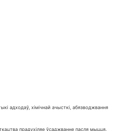
тыкі адходаў, хімічнай ачысткі, абязводжвання
ткацтва прадухіляе ўсаджванне пасля мыцця.