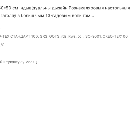
 50*50 см Індывідуальны дызайн Рознакаляровыя настольныя
 гатэляў з больш чым 13-гадовым вопытам...
A
-TEX СТАНДАРТ 100, GRS, GOTS, rds, Rws, bci, ISO-9001, OKEO-TEX100
L/C
0 штук/штук у месяц