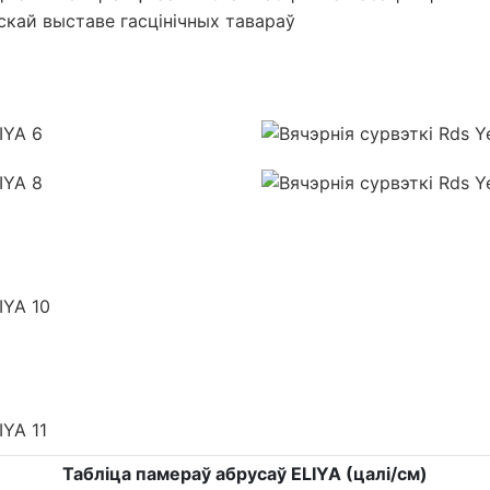
скай выставе гасцінічных тавараў
Табліца памераў абрусаў ELIYA (цалі/см)