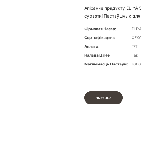
Апісанне прадукту ELIYA
сурвэткі Пастаўшчык для
Фірмовая Назва:
ELIY
Сертыфікацыя:
OEKO
Аплата:
T/T, 
Налада Ці Не:
Так
Магчымасць Пастаўкі:
1000
пытанне