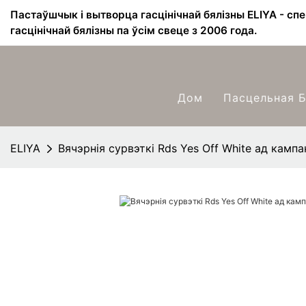
Пастаўшчык і вытворца гасцінічнай бялізны ELIYA - сп
гасцінічнай бялізны па ўсім свеце з 2006 года.
Дом
Пасцельная Б
ELIYA
Вячэрнія сурвэткі Rds Yes Off White ад кампан