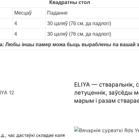
Квадратны стол
Месцаў
Паданне
4
30 цаляў (76 см, да падлогі)
4
30 цаляў (76 см, да падлогі)
а: Любы іншы памер можа быць выраблены па вашай 
ELIYA — стваральнік, 
летуценнік, заўсёды м
марым і разам ствара
.д., час дастаўкі складае каля