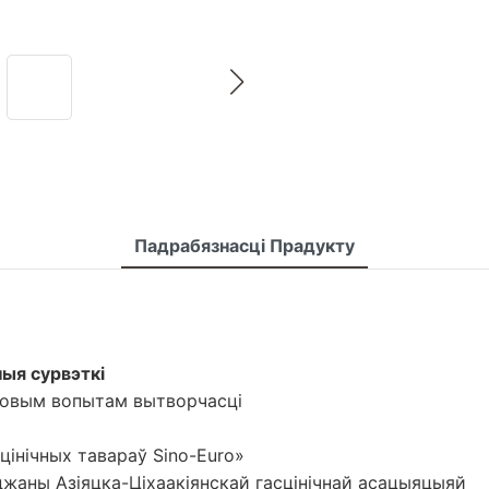
Падрабязнасці Прадукту
ыя сурвэткі
адовым вопытам вытворчасці
цінічных тавараў Sino-Euro»
джаны Азіяцка-Ціхаакіянскай гасцінічнай асацыяцыяй