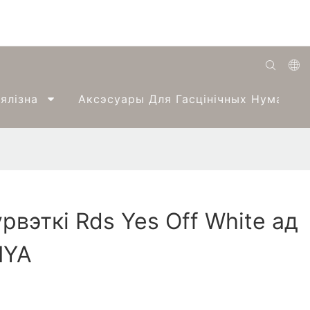
English
ялізна
Аксэсуары Для Гасцінічных Нумароў
Română
Беларуская
O'zbek
ქართველი
рвэткі Rds Yes Off White ад
Bahasa Indonesia
IYA
Français
Español
العربية