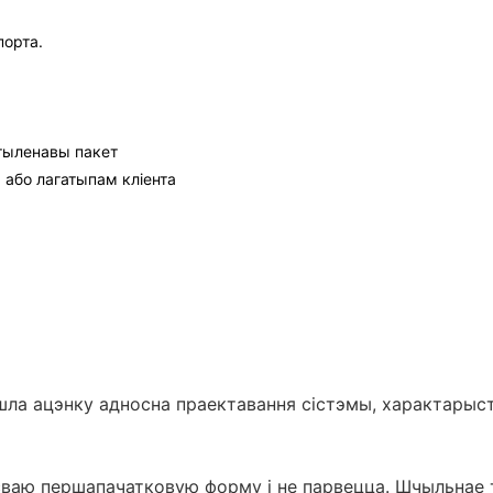
порта.
этыленавы пакет
 або лагатыпам кліента
айшла ацэнку адносна праектавання сістэмы, характарыс
сваю першапачатковую форму і не парвецца. Шчыльнае 