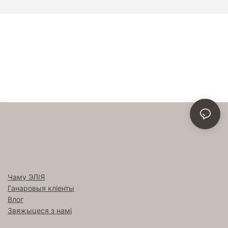
Чаму ЭЛІЯ
Ганаровыя кліенты
Влог
Звяжыцеся з намі