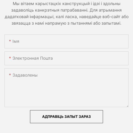
Мы вітаем карыстацкіх канструкцый і ідэі і здольны
задаволіць канкрэтныя патрабаванні. Для атрымання
дадатковай інфармацыі, калі ласка, наведайце вэб-сайт або
звязацца з намі напрамую з пытаннямі або запытамі.
Імя
Электронная Пошта
Задаволены
АДПРАВІЦЬ ЗАПЫТ ЗАРАЗ