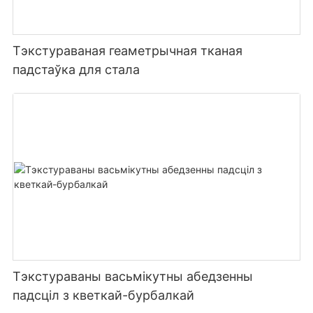
Тэкстураваная геаметрычная тканая
падстаўка для стала
Тэкстураваны васьмікутны абедзенны
падсціл з кветкай-бурбалкай