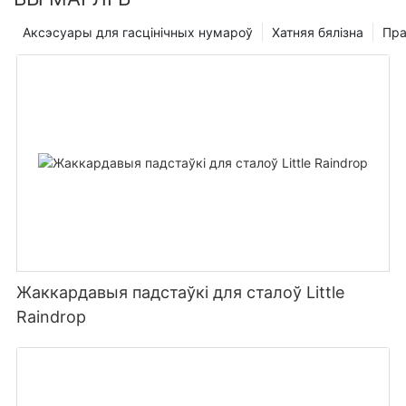
Аксэсуары для гасцінічных нумароў
Хатняя бялізна
Пр
Жаккардавыя падстаўкі для сталоў Little
Raindrop