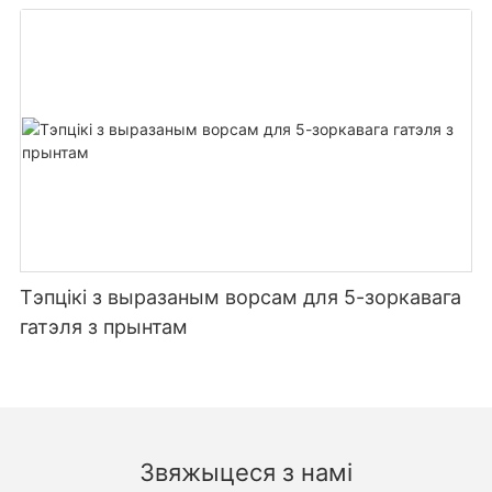
Тэпцікі з выразаным ворсам для 5-зоркавага
гатэля з прынтам
Звяжыцеся з намі