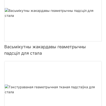
Васьмікутны жакардавы геаметрычны
падсціл для стала