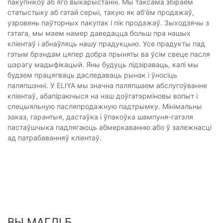
пакупнікоў аб яго выкарыстанні. Мы таксама збіраем
статыстыку аб гэтай серыі, такую ​​як аб'ём продажаў,
узровень паўторных пакупак і пік продажаў. Зыходзячы з
гэтага, мы маем намер даведацца больш пра нашых
кліентаў і абнаўляць нашу прадукцыю. Усе прадукты пад
гэтым брэндам цяпер добра прыняты ва ўсім свеце пасля
шэрагу мадыфікацый. Яны будуць лідзіраваць, калі мы
будзем працягваць даследаваць рынак і ўносіць
паляпшэнні. У ELIYA мы значна паляпшаем абслугоўванне
кліентаў, абапіраючыся на наш доўгатэрміновы вопыт і
спецыяльную пасляпродажную падтрымку. Мінімальны
заказ, гарантыя, дастаўка і ўпакоўка шампуня-гатэля
пастаўшчыка падлягаюць абмеркаванню або ў залежнасці
ад патрабаванняў кліентаў.
ВЫ МАГЛІ Б