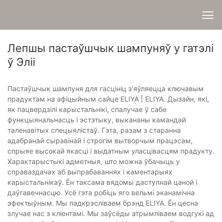
Лепшы пастаўшчык шампуняў у гатэлі
ў Эліі
Пастаўшчык шампуня для гасцініц з'яўляецца ключавым
прадуктам на афіцыйным сайце ELIYA | ELIYA. Дызайн, які,
як пацвердзілі карыстальнікі, спалучае ў сабе
функцыянальнасць і эстэтыку, выкананы камандай
таленавітых спецыялістаў. Гэта, разам з старанна
адабранай сыравінай і строгім вытворчым працэсам,
спрыяе высокай якасці і выдатным уласцівасцям прадукту.
Характарыстыкі адметныя, што можна ўбачыць у
справаздачах аб выпрабаваннях і каментарыях
карыстальнікаў. Ён таксама вядомы даступнай цаной і
даўгавечнасцю. Усё гэта робіць яго вельмі эканамічна
эфектыўным. Мы падкрэсліваем брэнд ELIYA. Ён цесна
злучае нас з кліентамі. Мы заўсёды атрымліваем водгукі ад