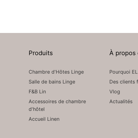
Produits
À propos
Chambre d'Hôtes Linge
Pourquoi EL
Salle de bains Linge
Des clients f
F&B Lin
Vlog
Accessoires de chambre
Actualités
d'hôtel
Accueil Linen