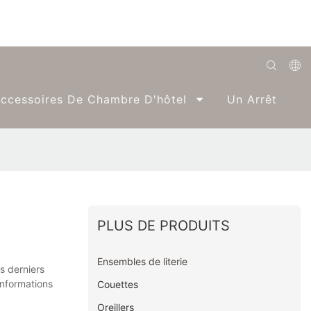
English
ccessoires De Chambre D'hôtel
Un Arrêt
Română
Беларуская
O'zbek
ქართველი
Bahasa Indonesia
PLUS DE PRODUITS
Français
Ensembles de literie
s derniers
Español
informations
Couettes
العربية
Oreillers