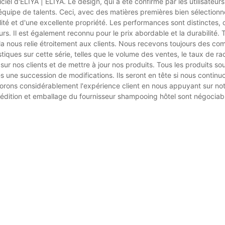
ciel d'ELIYA | ELIYA. Le design, qui a été confirmé par les utilisateur
e équipe de talents. Ceci, avec des matières premières bien sélection
ité et d'une excellente propriété. Les performances sont distinctes, 
rs. Il est également reconnu pour le prix abordable et la durabilité. T
la nous relie étroitement aux clients. Nous recevons toujours des c
tiques sur cette série, telles que le volume des ventes, le taux de rac
sur nos clients et de mettre à jour nos produits. Tous les produits so
une succession de modifications. Ils seront en tête si nous continu
orons considérablement l'expérience client en nous appuyant sur not
édition et emballage du fournisseur shampooing hôtel sont négociab