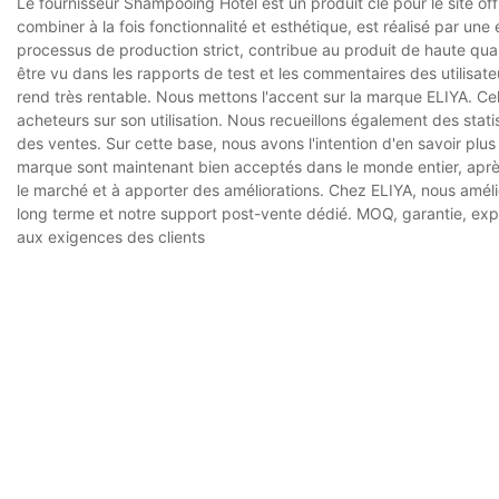
Le fournisseur Shampooing Hotel est un produit clé pour le site offi
combiner à la fois fonctionnalité et esthétique, est réalisé par un
processus de production strict, contribue au produit de haute qual
être vu dans les rapports de test et les commentaires des utilisateu
rend très rentable. Nous mettons l'accent sur la marque ELIYA. Ce
acheteurs sur son utilisation. Nous recueillons également des statis
des ventes. Sur cette base, nous avons l'intention d'en savoir plus 
marque sont maintenant bien acceptés dans le monde entier, après 
le marché et à apporter des améliorations. Chez ELIYA, nous améli
long terme et notre support post-vente dédié. MOQ, garantie, exp
aux exigences des clients