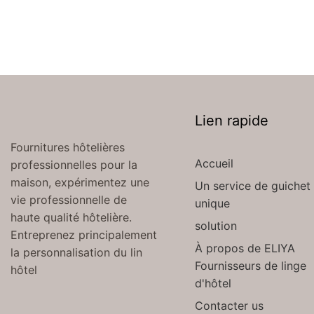
Lien rapide
Fournitures hôtelières
Accueil
professionnelles pour la
maison, expérimentez une
Un service de guichet
vie professionnelle de
unique
haute qualité hôtelière.
solution
Entreprenez principalement
À propos de ELIYA
la personnalisation du lin
Fournisseurs de linge
hôtel
d'hôtel
Contacter us