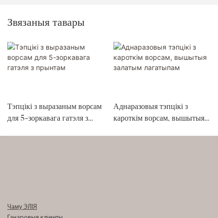
Звязаныя тавары
Тэпцікі з выразаным ворсам
Аднаразовыя тэпцікі з
для 5-зоркавага гатэля з
кароткім ворсам, вышытыя
прынтам
залатым лагатыпам
Чаму ЭЛІЯ
Ганаровыя кліенты