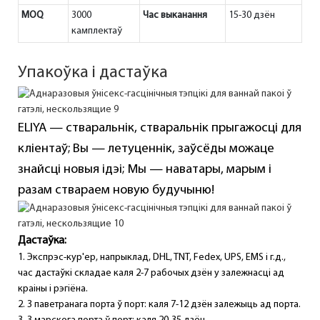
MOQ
3000
Час выканання
15-30 дзён
камплектаў
Упакоўка і дастаўка
ELIYA — стваральнік, стваральнік прыгажосці для
кліентаў; Вы — летуценнік, заўсёды можаце
знайсці новыя ідэі; Мы — наватары, марым і
разам ствараем новую будучыню!
Дастаўка:
1. Экспрэс-кур'ер, напрыклад, DHL, TNT, Fedex, UPS, EMS і г.д.,
час дастаўкі складае каля 2-7 рабочых дзён у залежнасці ад
краіны і рэгіёна.
2. З паветранага порта ў порт: каля 7-12 дзён залежыць ад порта.