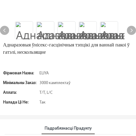
Аднаразовыя ўнісекс-гасцінічныя тэпцікі для ваннай пакоі ў
гатэлі, нескользящие
Фірмовая Назва:
ELIYA
Мінімальны Заказ:
3000 камплектаў
Аплата:
T/T, L/C
Налада Ці Не:
Так
Падрабязнасці Прадукту