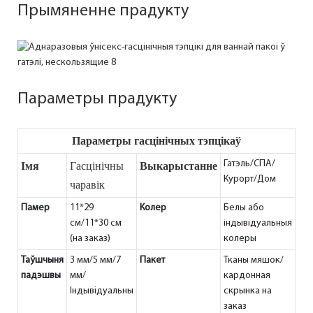
Прымяненне прадукту
Параметры прадукту
Параметры гасцінічных тэпцікаў
Імя
Выкарыстанне
Гасцінічны
Гатэль/СПА/
Курорт/Дом
чаравік
Памер
11*29
Колер
Белы або
см/11*30 см
індывідуальныя
(на заказ)
колеры
Таўшчыня
3 мм/5 мм/7
Пакет
Тканы мяшок/
падэшвы
мм/
кардонная
Індывідуальны
скрынка на
заказ