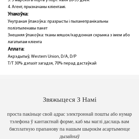
3. З марскога порта ў порт: каля 20-35 дзён.
4. Агент, прызначаны кліентамі.
Упакоўка:
Унутраная ўпакоўка: празрысты і пыланепранікальны
поліэтыленавы пакет
Знешняя ўпакоўка: тканы мяшок/кардонная скрынка з імем або
лагатыпам кліента
Аплата:
Акрэдытыў, Western Union, D/A, D/P
T/T 30% дэпазіт загадзя, 70% перад дастаўкай
Звяжыцеся З Намі
проста пакіньце свой адрас электроннай пошты або нумар
тэлефона ў кантактнай форме, каб мы маглі даслаць вам
бясплатную прапанову па нашым шырокім асартыменце
дызайнаў