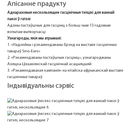
Апісанне прадукту
Аднаразовыя нескользящие гасцінічныя тэпцікі для ваннай
пакоі
ў гатэлі
Адзіны пастаўшчык для гасцініц з больш чым 13-гадовым
вопытам вытворчасці
Узнагароды, якія мы атрымалі:
1. «Надзейны і рэкамендаваны брэнд на выставе гасцінічных
тавараў Sino-Euro»
2. «Рэкамендаваны пастаўшчык гасцініц», узнагароджаны
Азіяцка-Ціхаакіянскай гасцінічнай асацыяцыяй
3. «Рэкамендаваная кампанія» на кітайска-афрыканскай выставе
гасцінічных тавараў
Індывідуальны сэрвіс