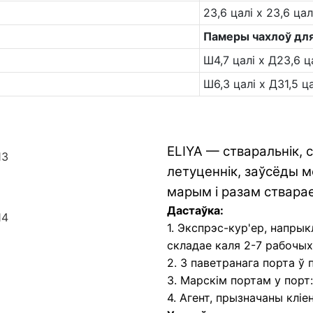
23,6 цалі х 23,6 цал
Памеры чахлоў для
Ш4,7 цалі х Д23,6 ц
Ш6,3 цалі х Д31,5 ц
ELIYA — стваральнік, 
летуценнік, заўсёды м
марым і разам ствара
Дастаўка:
1. Экспрэс-кур'ер, напрыкл
складае каля 2-7 рабочых 
2. З паветранага порта ў 
3. Марскім портам у порт:
4. Агент, прызначаны кліен