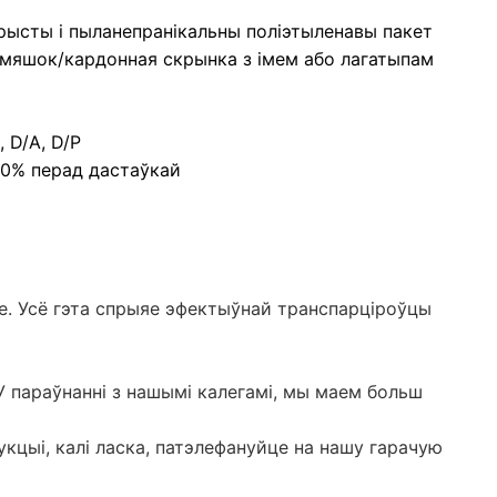
рысты і пыланепранікальны поліэтыленавы пакет
 мяшок/кардонная скрынка з імем або лагатыпам
 D/A, D/P
 70% перад дастаўкай
зе. Усё гэта спрыяе эфектыўнай транспарціроўцы
У параўнанні з нашымі калегамі, мы маем больш
дукцыі, калі ласка, патэлефануйце на нашу гарачую