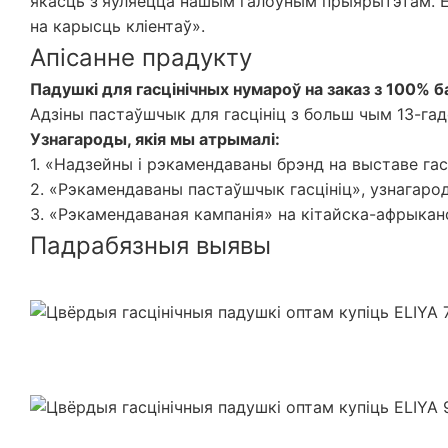
якасць з'яўляецца нашым галоўным прыярытэтам. EL
на карысць кліентаў».
Апісанне прадукту
Падушкі для гасцінічных нумароў на заказ з 100% б
Адзіны пастаўшчык для гасцініц з больш чым 13-г
Узнагароды, якія мы атрымалі:
1. «Надзейны і рэкамендаваны брэнд на выставе гас
2. «Рэкамендаваны пастаўшчык гасцініц», узнагаро
3. «Рэкамендаваная кампанія» на кітайска-афрыкан
Падрабязныя выявы