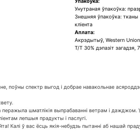
Упакоўка:
Унутраная ўпакоўка: праз
Знешняя ўпакоўка: тканы
кліента
Аплата:
Акрэдытыў, Western Union,
T/T 30% дэпазіт загадзя,
нне, поўны спектр выгод і добрае навакольнае асяродд
вету.
en перажыла шматлікія выпрабаванні ветрам і дажджом. 
ліентам лепшыя прадукты і паслугі.
йта! Калі ў вас ёсць якія-небудзь пытанні аб нашай пра