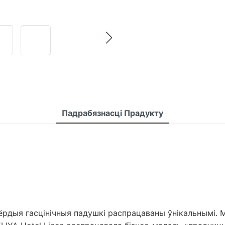
Падрабязнасці Прадукту
рдыя гасцінічныя падушкі распрацаваны ўнікальнымі. 