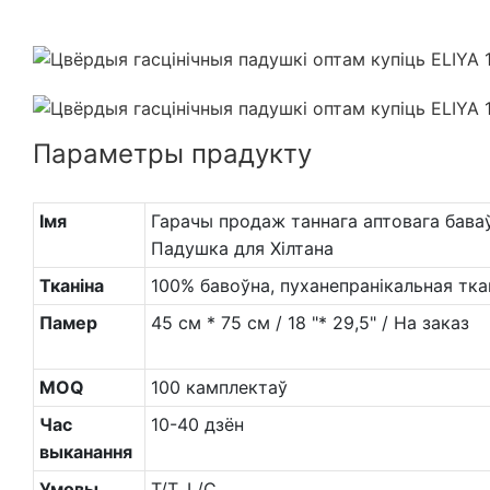
Параметры прадукту
Імя
Гарачы продаж таннага аптовага баваў
Падушка для Хілтана
Тканіна
100% бавоўна, пуханепранікальная тка
Памер
45 см * 75 см / 18 "* 29,5" / На заказ
MOQ
100 камплектаў
Час
10-40 дзён
выканання
Умовы
T/T, L/C