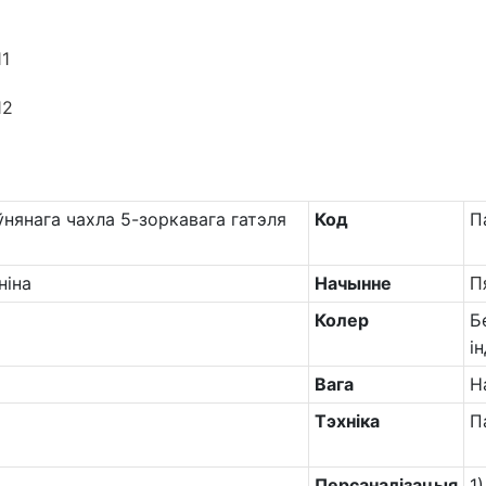
нянага чахла 5-зоркавага гатэля
Код
П
ніна
Начынне
П
Колер
Б
і
Вага
Н
Тэхніка
П
Персаналізацыя
1