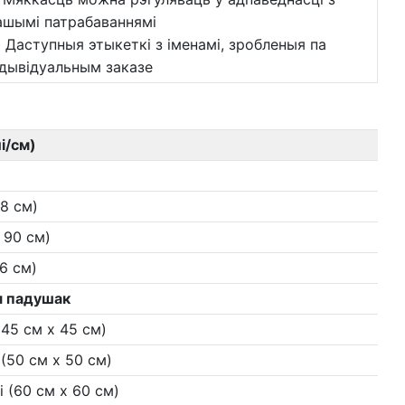
ашымі патрабаваннямі
) Даступныя этыкеткі з іменамі, зробленыя па
ндывідуальным заказе
і/см)
88 см)
x 90 см)
76 см)
я падушак
 (45 см х 45 см)
і (50 см х 50 см)
і (60 см х 60 см)