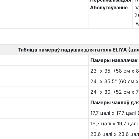
Абслугоўванне
в
2
і
Табліца памераў падушак для гатэля ELIYA (цал
Памеры навалачак
23" x 35" (58 см x 
24" x 35,5" (60 см 
24" x 30" (52 см x 
Памеры чахлоў дл
17,7 цалі х 17,7 цалі
19,7 цалі х 19,7 цал
23,6 цалі х 23,6 цал