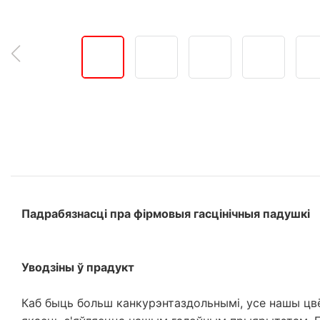
Падрабязнасці пра фірмовыя гасцінічныя падушкі
Уводзіны ў прадукт
Каб быць больш канкурэнтаздольнымі, усе нашы цвё