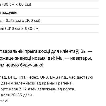
і (30 см х 60 см)
 падушкі
алі (Ш12 см х Д60 см)
алі (Ш16 см х Д80 см)
стваральнік прыгажосці для кліентаў; Вы —
ожаце знайсці новыя ідэі; Мы — наватары,
ем новую будучыню!
ад, DHL, TNT, Fedex, UPS, EMS і г.д., час дастаўкі
дзён у залежнасці ад краіны і рэгіёна.
порт: каля 7-12 дзён залежыць ад порта.
 каля 20-35 дзён.
тамі.