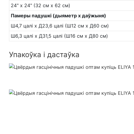
24" x 24" (32 см x 62 см)
Памеры падушкі (дыяметр х даўжыня)
Ш4,7 цалі х Д23,6 цалі (Ш12 см х Д60 см)
Ш6,3 цалі х Д31,5 цалі (Ш16 см х Д80 см)
Упакоўка і дастаўка