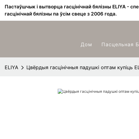
Пастаўшчык і вытворца гасцінічнай бялізны ELIYA - сп
гасцінічнай бялізны па ўсім свеце з 2006 года.
Дом
Пасцельная Б
ELIYA
Цвёрдыя гасцінічныя падушкі оптам купіць E