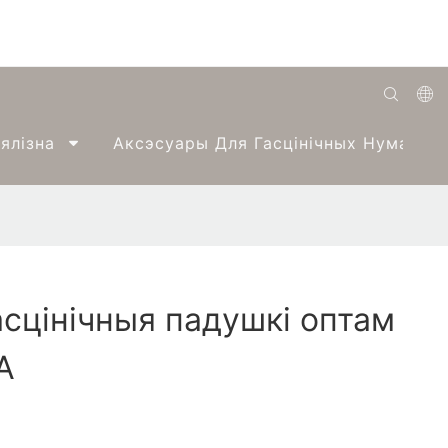
English
ялізна
Аксэсуары Для Гасцінічных Нумароў
Română
Беларуская
O'zbek
ქართველი
сцінічныя падушкі оптам
Bahasa Indonesia
A
Français
Español
العربية