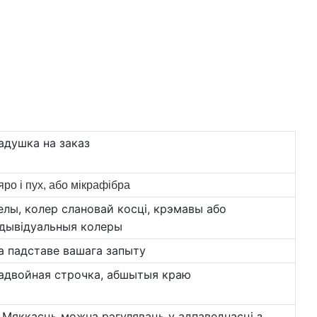
адушка на заказ
яро і пух, або мікрафібра
елы, колер слановай косці, крэмавы або
ндывідуальныя колеры
а падставе вашага запыту
адвойная строчка, абшытыя краю
) Мяккасць можна рэгуляваць у адпаведнасці з