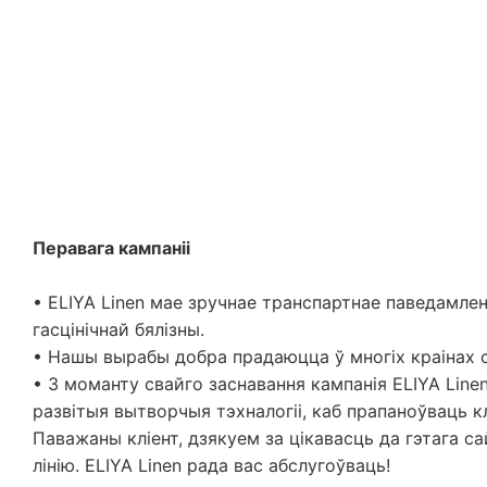
Перавага кампаніі
• ELIYA Linen мае зручнае транспартнае паведамле
гасцінічнай бялізны.
• Нашы вырабы добра прадаюцца ў многіх краінах с
• З моманту свайго заснавання кампанія ELIYA Lin
развітыя вытворчыя тэхналогіі, каб прапаноўваць к
Паважаны кліент, дзякуем за цікавасць да гэтага са
лінію. ELIYA Linen рада вас абслугоўваць!