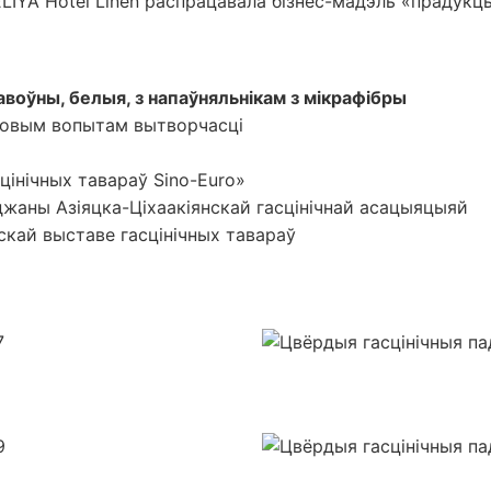
IYA Hotel Linen распрацавала бізнес-мадэль «прадукцы
авоўны, белыя, з напаўняльнікам з мікрафібры
адовым вопытам вытворчасці
цінічных тавараў Sino-Euro»
джаны Азіяцка-Ціхаакіянскай гасцінічнай асацыяцыяй
скай выставе гасцінічных тавараў