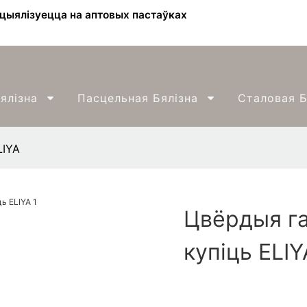
ецыялізуецца на аптовых пастаўках
ялізна
Пасцельная Бялізна
Сталовая Б
LIYA
Цвёрдыя га
купіць ELIY