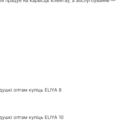
я працуе на карысць кліентаў, а абслугоўванне —