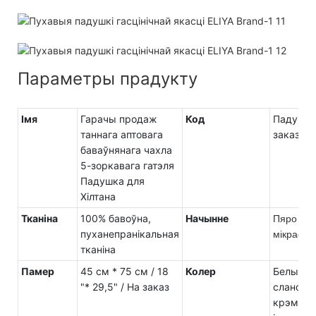
Параметры прадукту
Імя
Гарачы продаж
Код
Падушка
таннага аптовага
заказ
баваўнянага чахла
5-зоркавага гатэля
Падушка для
Хілтана
Тканіна
100% бавоўна,
Начынне
Пяро і пу
пуханепранікальная
мікрафіб
тканіна
Памер
45 см * 75 см / 18
Колер
Белы, к
"* 29,5" / На заказ
слановай
крэмавы