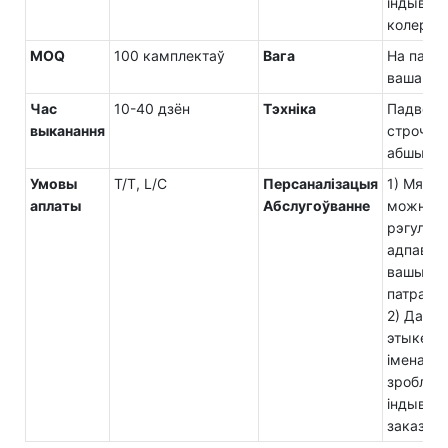
індывід
колеры
MOQ
100 камплектаў
Вага
На падс
вашага 
Час
10-40 дзён
Тэхніка
Падвойн
выканання
строчка,
абшытыя
Умовы
T/T, L/C
Персаналізацыя
1) Мякк
аплаты
Абслугоўванне
можна
рэгулява
адпаведн
вашымі
патраба
2) Даст
этыкеткі
іменамі,
зроблен
індывід
заказе