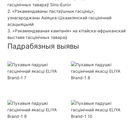
гасцінічных тавараў Sino-Euro»
2. «Рэкамендаваны пастаўшчык гасцініц»,
узнагароджаны Азіяцка-Ціхаакіянскай гасцінічнай
асацыяцыяй
3. «Рэкамендаваная кампанія» на кітайска-афрыканскай
выставе гасцінічных тавараў
Падрабязныя выявы