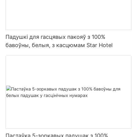
Падушкі для гасцявых пакояў з 100%
бавоўны, белыя, з касцюмам Star Hotel
Пастаўка 5-зоркавых падушак з 100%