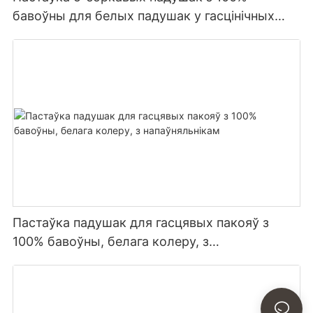
бавоўны для белых падушак у гасцінічных
нумарах
Пастаўка падушак для гасцявых пакояў з
100% бавоўны, белага колеру, з
напаўняльнікам