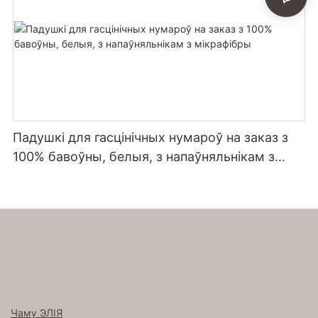
Падушкі для гасцінічных нумароў на заказ з
100% бавоўны, белыя, з напаўняльнікам з
мікрафібры
Чаму ЭЛІЯ