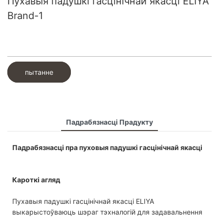
Пухавыя падушкі гасцінічнай якасці ELIYA
Brand-1
пытанне
Падрабязнасці Прадукту
Падрабязнасці пра пуховыя падушкі гасцінічнай якасці
Кароткі агляд
Пухавыя падушкі гасцінічнай якасці ELIYA
выкарыстоўваюць шэраг тэхналогій для задавальнення