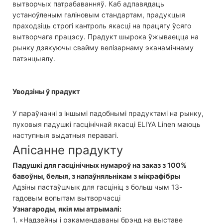
вытворчых патрабаванняў. Каб адпавядаць
устаноўленым галіновым стандартам, прадукцыя
праходзіць строгі кантроль якасці на працягу ўсяго
вытворчага працэсу. Прадукт шырока ўжываецца на
рынку дзякуючы свайму велізарнаму эканамічнаму
патэнцыялу.
Уводзіны ў прадукт
У параўнанні з іншымі падобнымі прадуктамі на рынку,
пуховыя падушкі гасцінічнай якасці ELIYA Linen маюць
наступныя выдатныя перавагі.
Апісанне прадукту
Падушкі для гасцінічных нумароў на заказ з 100%
бавоўны, белыя, з напаўняльнікам з мікрафібры
Адзіны пастаўшчык для гасцініц з больш чым 13-
гадовым вопытам вытворчасці
Узнагароды, якія мы атрымалі:
1. «Надзейны і рэкамендаваны брэнд на выставе