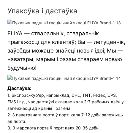
Упакоўка і дастаўка
ELIYA — стваральнік, стваральнік
прыгажосці для кліентаў; Вы — летуценнік,
заўсёды можаце знайсці новыя ідэі; Мы —
наватары, марым і разам ствараем новую
будучыню!
Дастаўка:
1. Экспрэс-кур'ер, напрыклад, DHL, TNT, Fedex, UPS,
EMS і г.д., час дастаўкі складае каля 2-7 рабочых дзён у
залежнасці ад краіны і рэгіёна.
2. З паветранага порта ў порт: каля 7-12 дзён залежыць
ад порта.
3. З марскога порта ў порт: каля 20-35 дзён.