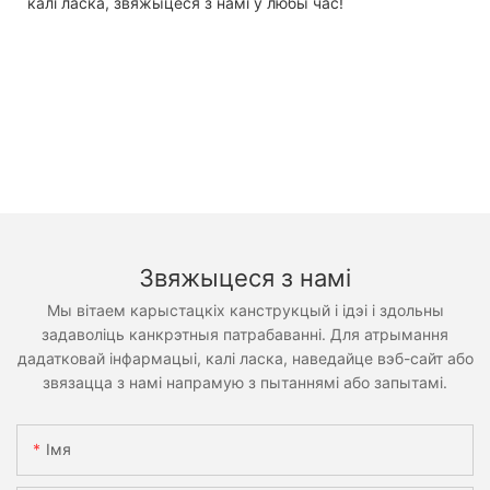
калі ласка, звяжыцеся з намі ў любы час!
Звяжыцеся з намі
Мы вітаем карыстацкіх канструкцый і ідэі і здольны
задаволіць канкрэтныя патрабаванні. Для атрымання
дадатковай інфармацыі, калі ласка, наведайце вэб-сайт або
звязацца з намі напрамую з пытаннямі або запытамі.
Імя