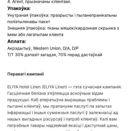
4. Агент, прызначаны кліентамі.
Упакоўка:
Унутраная ўпакоўка: празрысты і пыланепранікальны
поліэтыленавы пакет
Знешняя ўпакоўка: тканы мяшок/кардонная скрынка з
імем або лагатыпам кліента
Аплата:
Акрэдытыў, Western Union, D/A, D/P
T/T 30% дэпазіт загадзя, 70% перад дастаўкай
Перавагі кампаніі
ELIYA Hotel Linen (ELIYA Linen) — гэта сучасная кампанія.
Гасцінічная бялізна з'яўляецца асноўным відам
прадукцыі. Каб аператыўна вырашаць праблемы і
пытанні кліентаў, мы прапануем паслугі па запытах
інфармацыі і іншыя сумежныя паслугі ў залежнасці ад
нашых выгадных рэсурсаў і патрэб кліентаў. Калі вам
патрэбныя тавары надзейнай якасці і даступнай цаны,