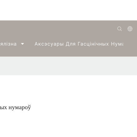
English
ялізна
Аксэсуары Для Гасцінічных Нумароў
Română
Беларуская
O'zbek
ქართველი
Bahasa Indonesia
ных нумароў
Français
Español
العربية