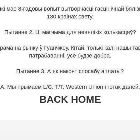
кі мае 8-гадовы вопыт вытворчасці гасцінічнай бялі
130 краінах свету.
Пытанне 2. Ці магчыма для невялікіх колькасцяў?
рама на рынку ў Гуанчжоу, Кітай, толькі калі нашы 
патрабаванні, усё будзе добра.
Пытанне 3. А як наконт спосабу аплаты?
A: Мы прымаем L/C, T/T, Western Union і гэтак далей.
BACK HOME