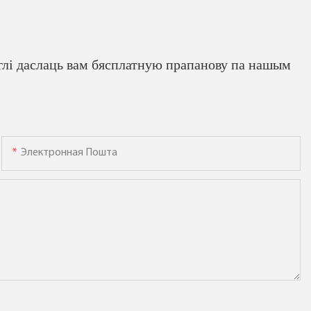
глі даслаць вам бясплатную прапанову па нашым
Электронная Пошта