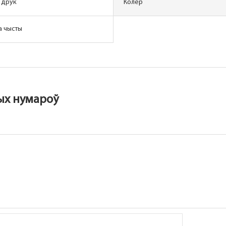
 друк
Колер
а чысты
ных нумароў