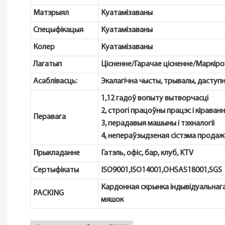
Матэрыял
Куатамізаваны
Спецыфікацыя
Куатамізаваны
Колер
Куатамізаваны
Лагатып
Цісненне/Гарачае цісненне/Маркіро
Асаблівасць:
Экалагічна чысты, трывалы, даступ
1,12 гадоў вопыту вытворчасці
2, строгі працоўны працэс і кіраван
Перавага
3, перадавыя машыны і тэхналогіі
4, непераўзыдзеная сістэма продажу
Прыкладанне
Гатэль, офіс, бар, клуб, KTV
Сертыфікаты
ISO9001,ISO14001,OHSAS18001,SGS
Кардонная скрынка індывідуальнага
PACKING
мяшок