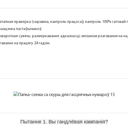
охэтапная праверка (сыравіна, кантроль працэсаў, кантроль 100% гатовай
пераацэнка пастаўшчыкоў.
 зваротная сувязь; размеркаванне адказнасці; механізм рэагавання на н
ванне на працягу 24 гадзін.
Пытанне 1. Вы гандлёвая кампанія?