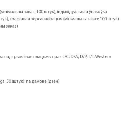
мінімальны заказ: 100 штук), індывідуальная ўпакоўка
штук), графічная персаналізацыя (мінімальны заказ: 100 штук)
ьны заказ)
 падтрымлівае плацяжы праз L/C, D/A, D/P, T/T, Western
 &gt; 50 (штук): па дамове (дзён)