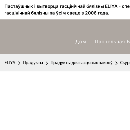
Пастаўшчык і вытворца гасцінічнай бялізны ELIYA - сп
гасцінічнай бялізны па ўсім свеце з 2006 года.
Дом
Пасцельная Б
ELIYA
Прадукты
Прадукты для гасцявых пакояў
Скур