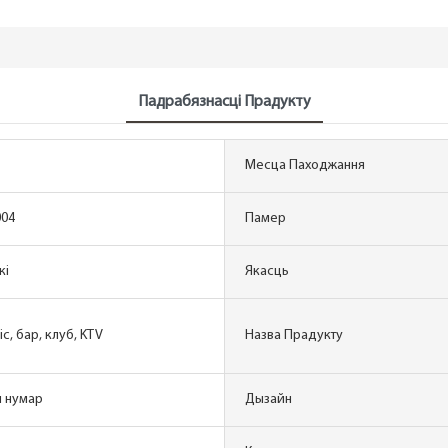
Падрабязнасці Прадукту
Месца Паходжання
004
Памер
кі
Якасць
іс, бар, клуб, KTV
Назва Прадукту
ы нумар
Дызайн