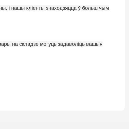
зны, і нашы кліенты знаходзяцца ў больш чым
тавары на складзе могуць задаволіць вашыя