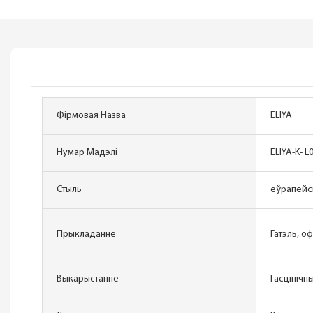
Фірмовая Назва
ELIYA
Нумар Мадэлі
ELIYA-K- L
Стыль
еўрапейс
Прыкладанне
Гатэль, оф
Выкарыстанне
Гасцінічн