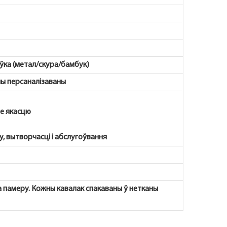
ўка (метал/скура/бамбук)
ны персаналізаваны
не якасцю
, вытворчасці і абслугоўвання
 памеру. Кожны кавалак спакаваны ў нетканы