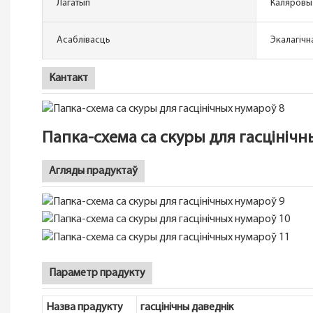
Лагатып
Каляровы
Асаблівасць
Экалагічн
Кантакт
Папка-схема са скуры для гасцініч
Агляды прадуктаў
Параметр прадукту
Назва прадукту
гасцінічны даведнік