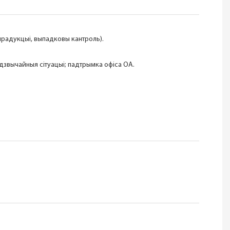
 прадукцыі, выпадковы кантроль).
адзвычайныя сітуацыі; падтрымка офіса OA.