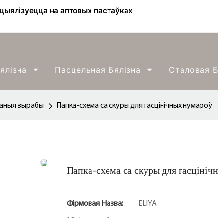
ецыялізуецца на аптовых пастаўках
ялізна
Пасцельная Бялізна
Сталовая Б
аныя вырабы
Папка-схема са скуры для гасцінічных нумароў
Папка-схема са скуры для гасцініч
Фірмовая Назва:
ELIYA