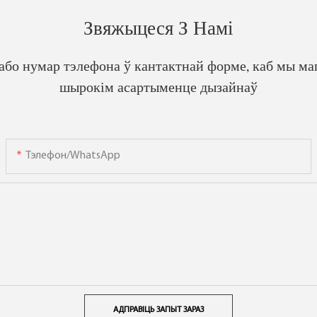
Звяжыцеся З Намі
 або нумар тэлефона ў кантактнай форме, каб мы ма
шырокім асартыменце дызайнаў
Тэлефон/WhatsApp
АДПРАВІЦЬ ЗАПЫТ ЗАРАЗ