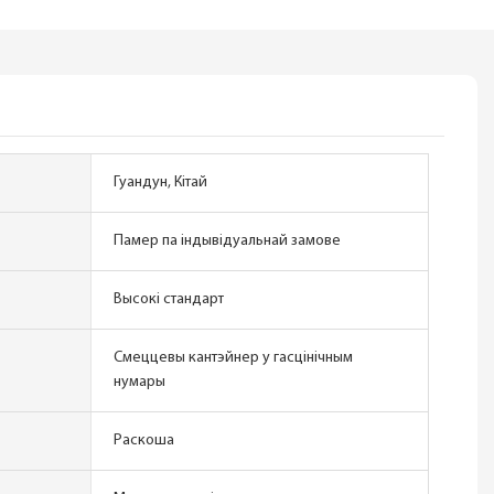
Гуандун, Кітай
Памер па індывідуальнай замове
Высокі стандарт
Смеццевы кантэйнер у гасцінічным
нумары
Раскоша