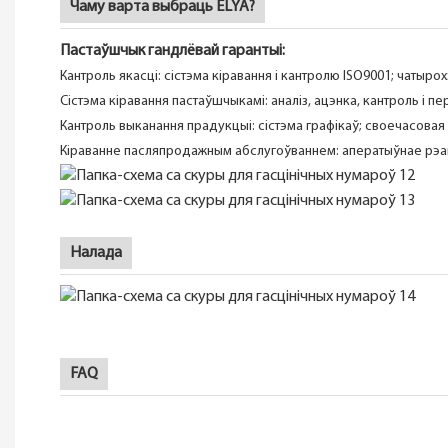
Чаму варта выбраць ELYA?
Пастаўшчык гандлёвай гарантыі:
Кантроль якасці: сістэма кіравання і кантролю ISO9001; чатыр
Сістэма кіравання пастаўшчыкамі: аналіз, ацэнка, кантроль і 
Кантроль выканання прадукцыі: сістэма графікаў; своечасовая
Кіраванне пасляпродажным абслугоўваннем: аператыўнае рэага
Налада
FAQ