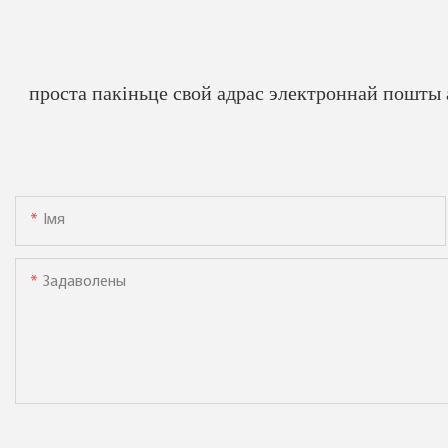
проста пакіньце свой адрас электроннай пошты
Імя
Задаволены