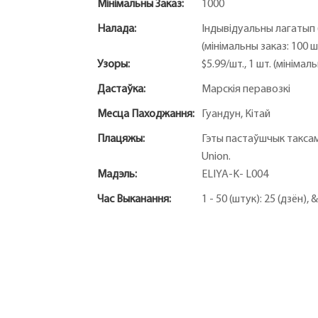
Мінімальны Заказ:
1000
Налада:
Індывідуальны лагатып (
(мінімальны заказ: 100 
Узоры:
$5.99/шт., 1 шт. (мінімал
Дастаўка:
Марскія перавозкі
Месца Паходжання:
Гуандун, Кітай
Плацяжы:
Гэты пастаўшчык таксама
Union.
Мадэль:
ELIYA-K- L004
Час Выканання:
1 - 50 (штук): 25 (дзён),