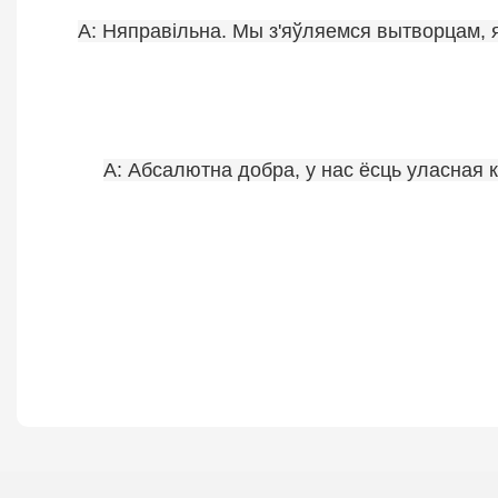
A: Няправільна. Мы з'яўляемся вытворцам, я
A: Абсалютна добра, у нас ёсць уласная к