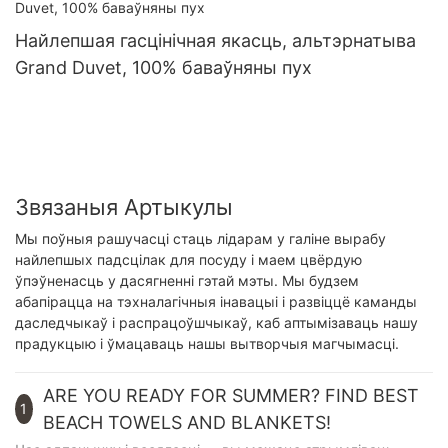
Найлепшая гасцінічная якасць, альтэрнатыва
Grand Duvet, 100% баваўняны пух
Звязаныя Артыкулы
Мы поўныя рашучасці стаць лідарам у галіне вырабу
найлепшых падсцілак для посуду і маем цвёрдую
ўпэўненасць у дасягненні гэтай мэты. Мы будзем
абапірацца на тэхналагічныя інавацыі і развіццё каманды
даследчыкаў і распрацоўшчыкаў, каб аптымізаваць нашу
прадукцыю і ўмацаваць нашы вытворчыя магчымасці.
ARE YOU READY FOR SUMMER? FIND BEST
1
BEACH TOWELS AND BLANKETS!