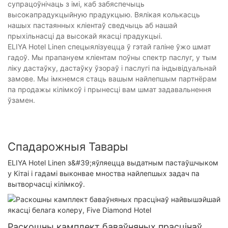
супрацоўнічаць з імі, каб забяспечыць
высокапрадукцыйную прадукцыю. Вялікая колькасць
нашых пастаянных кліентаў сведчыць аб нашай
прыхільнасці да высокай якасці прадукцыі.
ELIYA Hotel Linen спецыялізуецца ў гэтай галіне ўжо шмат
гадоў. Мы прапануем кліентам поўны спектр паслуг, у тым
ліку дастаўку, дастаўку ўзораў і паслугі па індывідуальнай
замове. Мы імкнемся стаць вашым найлепшым партнёрам
па продажы кілімкоў і прынесці вам шмат задавальнення
ўзамен.
Спадарожныя Тавары
ELIYA Hotel Linen з&#39;яўляецца выдатным пастаўшчыком
у Кітаі і гадамі выконвае мноства найлепшых задач па
вытворчасці кілімкоў.
Раскошны камплект баваўняных прасцінаў