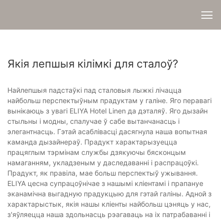
Якія лепшыя кілімкі для сталоў?
Найлепшыя падстаўкі пад сталовыя лыжкі лічацца
найбольш перспектыўным прадуктам у галіне. Яго перавагі
вынікаюць з увагі ELIYA Hotel Linen да дэталяў. Яго дызайн
стыльны і модны, спалучае ў сабе вытанчанасць і
элегантнасць. Гэтай асаблівасці дасягнула наша вопытная
каманда дызайнераў. Прадукт характарызуецца
працяглым тэрмінам службы дзякуючы бясконцым
намаганням, укладзеным у даследаванні і распрацоўкі.
Прадукт, як правіла, мае больш перспектыў ужывання.
ELIYA цесна супрацоўнічае з нашымі кліентамі і прапануе
эканамічна выгадную прадукцыю для гэтай галіны. Адной з
характарыстык, якія нашы кліенты найбольш цэняць у нас,
з'яўляецца наша здольнасць рэагаваць на іх патрабаванні і