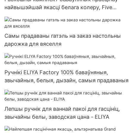
найвышэйшай якасці белага колеру, Five
Diamond Hotel
Самы прадаваны гатэль на заказ настольны
дарожка для вяселля
Ручнікі ELIYA Factory 100% баваўняныя,
звычайныя, белыя, дызайн, самыя прадаваныя
Лепшы ручнік для ваннай пакоі для гасцініц,
звычайны белы, заводская цана - ELIYA