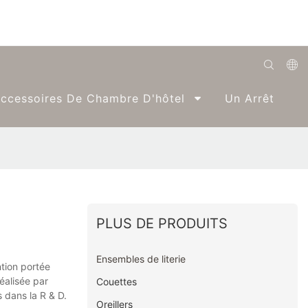
English
ccessoires De Chambre D'hôtel
Un Arrêt
Română
Беларуская
O'zbek
ქართველი
Bahasa Indonesia
PLUS DE PRODUITS
Français
Ensembles de literie
ntion portée
Español
réalisée par
Couettes
 dans la R & D.
العربية
Oreillers