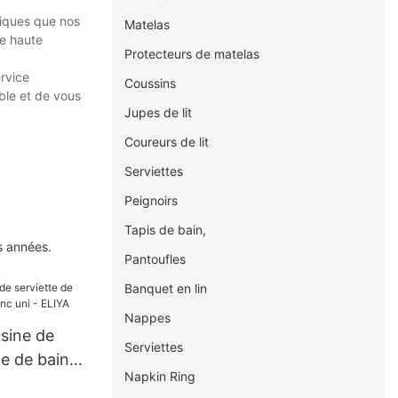
stiques que nos
Matelas
de haute
Protecteurs de matelas
ervice
Coussins
able et de vous
Jupes de lit
Coureurs de lit
Serviettes
Peignoirs
Tapis de bain,
s années.
Pantoufles
Banquet en lin
Nappes
usine de
Serviettes
le de bain
Napkin Ring
ni - ELIYA