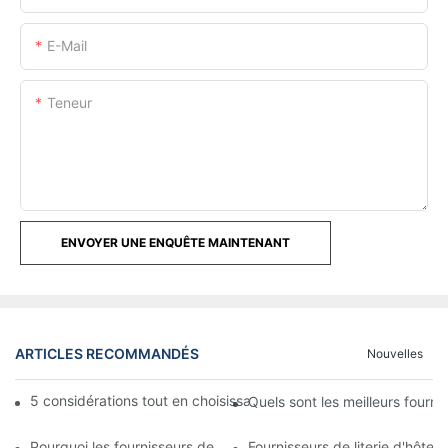
E-Mail
Teneur
ENVOYER UNE ENQUÊTE MAINTENANT
ARTICLES RECOMMANDÉS
Nouvelles
5 considérations tout en choisissant des fournisseurs de literie d
Quels sont les meilleurs fourni
Pourquoi les fournisseurs de literie d'hôtel sont cruciaux pour vo
Fournisseurs de literie d'hôtel: