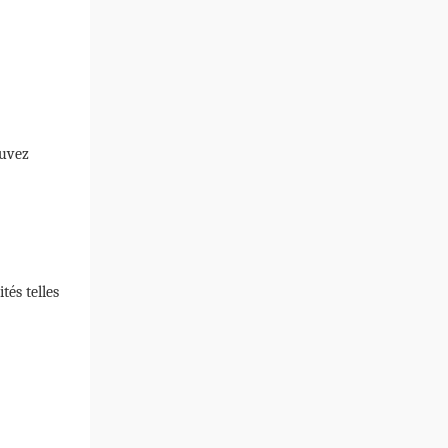
ouvez
tés telles