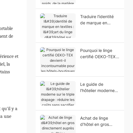
hôtel ? (Guide du
poids, de la matière
et du tissage)
Traduire l'identité
de marque en
ortable
textiles : l'art du
linge d'hôtel sur
ement de
mesure
Pourquoi le linge
périence et
certifié OEKO-TEX
devient-il
el, la
incontournable pour
tains
les hôtels-boutiques
américains ?
Le guide de
l'hôtelier moderne
sur le triple
drapage : réduire
 qu'il y a
les coûts sans
sacrifier le luxe
 a une
Achat de linge
d'hôtel en gros
directement auprès