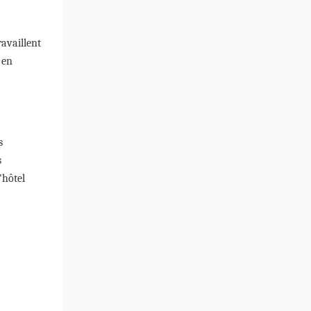
availlent
 en
s
s
'hôtel