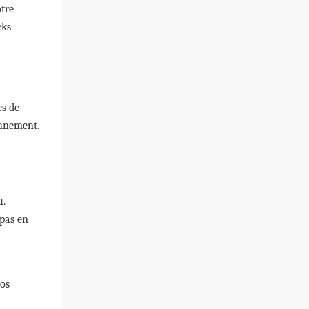
otre
cks
es de
onnement.
u.
 pas en
vos