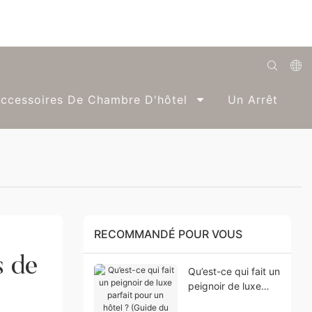
English
ccessoires De Chambre D'hôtel
Un Arrêt
Română
Беларуская
O'zbek
ქართველი
Bahasa Indonesia
RECOMMANDÉ POUR VOUS
Français
 de 
Qu’est-ce qui fait un
Español
peignoir de luxe
parfait pour un
العربية