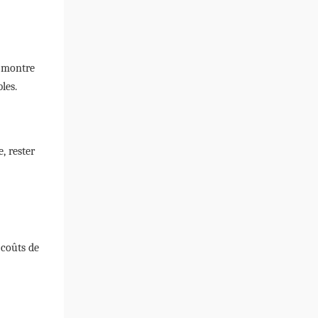
e montre
les.
e, rester
 coûts de