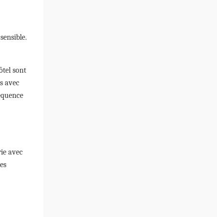
sensible.
ôtel sont
és avec
réquence
rie avec
es