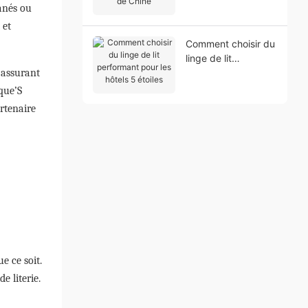
fanés ou
de Chine
 et
Comment choisir du
linge de lit
performant pour les
 assurant
hôtels 5 étoiles
rque’S
rtenaire
e ce soit.
e literie.