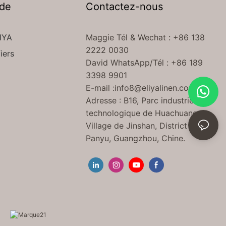
 de
Contactez-nous
IYA
Maggie Tél
& Wechat
: +86 138
2222 0030
iers
David WhatsApp/Tél : +86 189
3398 9901
E-mail :
info8@eliyalinen.com
Adresse : B16, Parc industriel
technologique de Huachuang,
Village de Jinshan, District de
Panyu, Guangzhou, Chine.