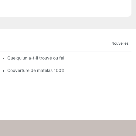
Nouvelles
dirait qu'il y a du sang dessus ?
Quelqu'un a-t-il trouvé ou fabriqué une housse pour un couvre-m
iqûres désagréables
Couverture de matelas 100% coton