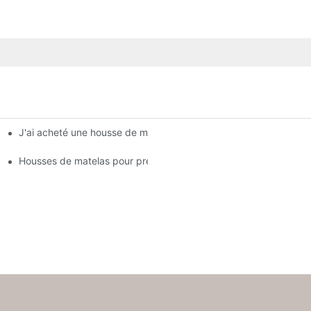
J'ai acheté une housse de matelas aujourd'hui chez Target, et on 
leurs propriétaires
Housses de matelas pour prévenir les punaises de lit et leurs p