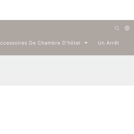
English
ccessoires De Chambre D'hôtel
Un Arrêt
Română
Беларуская
O'zbek
ქართველი
Bahasa Indonesia
Français
Español
العربية