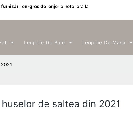
furnizării en-gros de lenjerie hotelieră la
Pat
Lenjerie De Baie
Lenjerie De Masă
n 2021
 huselor de saltea din 2021