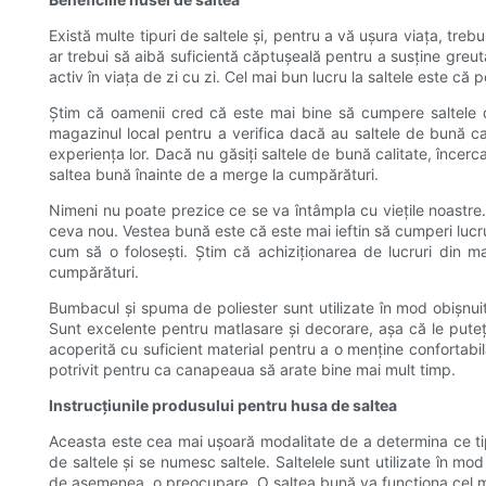
Există multe tipuri de saltele și, pentru a vă ușura viața, treb
ar trebui să aibă suficientă căptușeală pentru a susține greut
activ în viața de zi cu zi. Cel mai bun lucru la saltele este că 
Știm că oamenii cred că este mai bine să cumpere saltele de
magazinul local pentru a verifica dacă au saltele de bună calit
experiența lor. Dacă nu găsiți saltele de bună calitate, încer
saltea bună înainte de a merge la cumpărături.
Nimeni nu poate prezice ce se va întâmpla cu viețile noastre.
ceva nou. Vestea bună este că este mai ieftin să cumperi lucru
cum să o folosești. Știm că achiziționarea de lucruri din ma
cumpărături.
Bumbacul și spuma de poliester sunt utilizate în mod obișnuit
Sunt excelente pentru matlasare și decorare, așa că le puteți
acoperită cu suficient material pentru a o menține confortabi
potrivit pentru ca canapeaua să arate bine mai mult timp.
Instrucțiunile produsului pentru husa de saltea
Aceasta este cea mai ușoară modalitate de a determina ce tip 
de saltele și se numesc saltele. Saltelele sunt utilizate în mo
de asemenea, o preocupare. O saltea bună va funcționa cel mai