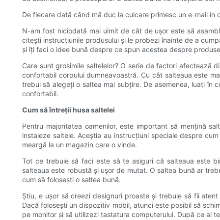
De fiecare dată când mă duc la culcare primesc un e-mail în
N-am fost niciodată mai uimit de cât de ușor este să asamblezi
citești instrucțiunile produsului și le probezi înainte de a cum
și îți faci o idee bună despre ce spun acestea despre produsel
Care sunt grosimile saltelelor? O serie de factori afectează di
confortabil corpului dumneavoastră. Cu cât salteaua este mai 
trebui să alegeți o saltea mai subțire. De asemenea, luați în 
confortabil.
Cum să întreții husa saltelei
Pentru majoritatea oamenilor, este important să mențină salt
instaleze saltele. Aceștia au instrucțiuni speciale despre cum
meargă la un magazin care o vinde.
Tot ce trebuie să faci este să te asiguri că salteaua este bi
salteaua este robustă și ușor de mutat. O saltea bună ar trebu
cum să folosești o saltea bună.
Știu, e ușor să creezi designuri proaste și trebuie să fii atent
Dacă folosești un dispozitiv mobil, atunci este posibil să sch
pe monitor și să utilizezi tastatura computerului. După ce ai t