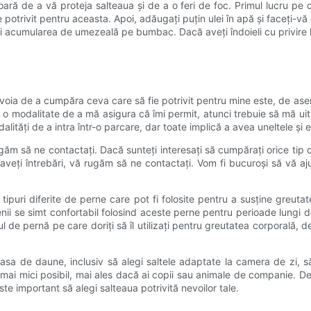
oară de a vă proteja salteaua și de a o feri de foc. Primul lucru pe 
ste potrivit pentru aceasta. Apoi, adăugați puțin ulei în apă și faceți
 acumularea de umezeală pe bumbac. Dacă aveți îndoieli cu privire la 
oia de a cumpăra ceva care să fie potrivit pentru mine este, de ase
 modalitate de a mă asigura că îmi permit, atunci trebuie să mă uit câ
alități de a intra într-o parcare, dar toate implică a avea uneltele și 
ugăm să ne contactați. Dacă sunteți interesați să cumpărați orice tip 
aveți întrebări, vă rugăm să ne contactați. Vom fi bucuroși să vă ajut
 tipuri diferite de perne care pot fi folosite pentru a susține greu
i se simt confortabil folosind aceste perne pentru perioade lungi d
ipul de pernă pe care doriți să îl utilizați pentru greutatea corporală
 casa de daune, inclusiv să alegi saltele adaptate la camera de zi,
t mai mici posibil, mai ales dacă ai copii sau animale de companie. De 
e important să alegi salteaua potrivită nevoilor tale.