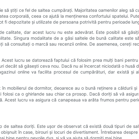
uie să știți ce fel de saltea cumpărați. Majoritatea oamenilor aleg să 
atea corporală, ceea ce ajută la menținerea confortului spatelui. Pute
pot fi depozitate și utilizate de persoana potrivită pentru perioade lun
 calitate, dar acest lucru nu este adevărat. Este posibil să găsiț
ate. Singura modalitate de a găsi saltele de bună calitate este să cit
cați să consultați o marcă sau recenzii online. De asemenea, cereți rec
 Acest lucru se datorează faptului că folosim prea mulți bani pentru
ri decât să găsești ceva nou. Dacă nu ai încercat niciodată o husă de 
gazinul online va facilita procesul de cumpărături, dar există și al
 în mobilierul de dormitor, deoarece au o bună reținere a căldurii și
 folosi ca o ghirlande sau chiar ca prosop. Dacă doriți să vă asigu
lă. Acest lucru va asigura că canapeaua va arăta frumos pentru perio
de saltea doriți. Este ușor de observat că există două tipuri de salt
d obișnuit în case, birouri și locuri de divertisment. Întrebarea despr
 bine pentru nevoile dvs. și vă va ajuta să dormiți mai bine.