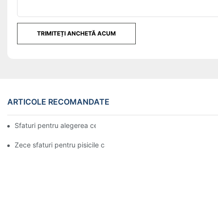
TRIMITEȚI ANCHETĂ ACUM
ARTICOLE RECOMANDATE
Sfaturi pentru alegerea celei mai bune huse de saltea
Zece sfaturi pentru pisicile care sunt obligate să se mute cu stăp