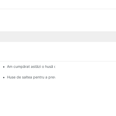
Am cumpărat astăzi o husă de saltea de la Target și se pare că
ânii lor
Huse de saltea pentru a preveni ploșnițele și mușcăturile lor urât