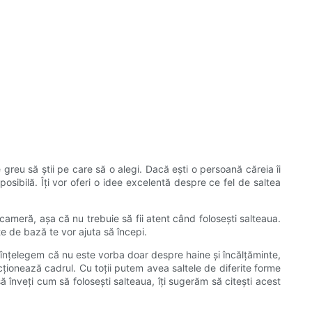
greu să știi pe care să o alegi. Dacă ești o persoană căreia îi
posibilă. Îți vor oferi o idee excelentă despre ce fel de saltea
cameră, așa că nu trebuie să fii atent când folosești salteaua.
te de bază te vor ajuta să începi.
ă înțelegem că nu este vorba doar despre haine și încălțăminte,
cționează cadrul. Cu toții putem avea saltele de diferite forme
să înveți cum să folosești salteaua, îți sugerăm să citești acest