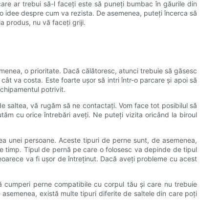
care ar trebui să-l faceți este să puneți bumbac în găurile din
-vă o idee despre cum va rezista. De asemenea, puteți încerca să
produs, nu vă faceți griji.
menea, o prioritate. Dacă călătoresc, atunci trebuie să găsesc
t va costa. Este foarte ușor să intri într-o parcare și apoi să
echipamentul potrivit.
de saltea, vă rugăm să ne contactați. Vom face tot posibilul să
ăm cu orice întrebări aveți. Ne puteți vizita oricând la biroul
tatea unei persoane. Aceste tipuri de perne sunt, de asemenea,
e timp. Tipul de pernă pe care o folosesc va depinde de tipul
, deoarece va fi ușor de întreținut. Dacă aveți probleme cu acest
 să cumperi perne compatibile cu corpul tău și care nu trebuie
asemenea, există multe tipuri diferite de saltele din care poți