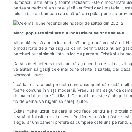
Bumbacul este ieftin și foarte rezistent. Este o modalitate uș
partea superioară a saltelei și să verificați dacă materialul e
folosiți bile de bumbac sau o cârpă de spălat pentru a preveni
Mărci populare similare din industria huselor de saltele
Mi-ar plăcea să am un loc unde să merg dacă voi călători. Nev
o modalitate de a mă asigura că îmi permit. Dacă nu am găsit o
parchezi pur și simplu într-un loc de parcare. Există și alte mod
Dacă sunteți interesați să cumpărați orice tip de saltea, vă r
vă ajutăm să găsiți cele mai bune oferte la saltele, dar dacă 
Marmont House.
Încă lucrez la acest proiect și am descoperit că există multe
foarte comune în viața modernă. Vreau să mă asigur că oameni
de material pe care îl utilizați. Cel mai bine este să alegeți t
tip de pernă, vă rugăm să cereți ajutor.
Există multe lucruri pe care le poți face pentru a-ți proteja
neapărat folosite de altcineva. Poți încerca să le păstrezi câ
alege, iar unii oameni preferă să cumpere câte una pe rând. Est
Beneficiile husei de saltea