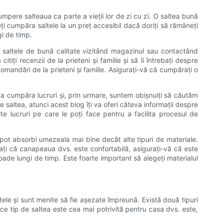
cumpere salteaua ca parte a vieții lor de zi cu zi. O saltea bună
ți cumpăra saltele la un preț accesibil dacă doriți să rămâneți
gi de timp.
i saltele de bună calitate vizitând magazinul sau contactând
iți recenzii de la prieteni și familie și să îi întrebați despre
omandări de la prieteni și familie. Asigurați-vă că cumpărați o
 a cumpăra lucruri și, prin urmare, suntem obișnuiți să căutăm
saltea, atunci acest blog îți va oferi câteva informații despre
te lucruri pe care le poți face pentru a facilita procesul de
 pot absorbi umezeala mai bine decât alte tipuri de materiale.
rați că canapeaua dvs. este confortabilă, asigurați-vă că este
ade lungi de timp. Este foarte important să alegeți materialul
ele și sunt menite să fie așezate împreună. Există două tipuri
e ce tip de saltea este cea mai potrivită pentru casa dvs. este,