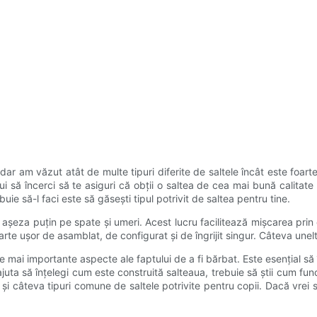
r am văzut atât de multe tipuri diferite de saltele încât este foarte 
i să încerci să te asiguri că obții o saltea de cea mai bună calitate 
buie să-l faci este să găsești tipul potrivit de saltea pentru tine.
i așeza puțin pe spate și umeri. Acest lucru facilitează mișcarea prin 
rte ușor de asamblat, de configurat și de îngrijit singur. Câteva unel
ele mai importante aspecte ale faptului de a fi bărbat. Este esențial s
juta să înțelegi cum este construită salteaua, trebuie să știi cum fun
tă și câteva tipuri comune de saltele potrivite pentru copii. Dacă vrei 