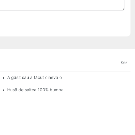
Ştiri
 este sânge pe ea?
A găsit sau a făcut cineva o husă pentru o husă de saltea tip coa
e
Husă de saltea 100% bumbac