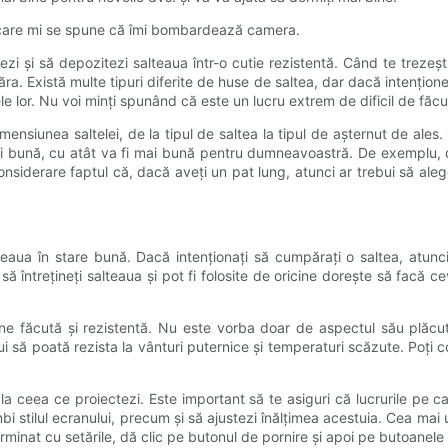
 care mi se spune că îmi bombardează camera.
 și să depozitezi salteaua într-o cutie rezistentă. Când te trezești
păra. Există multe tipuri diferite de huse de saltea, dar dacă intențion
e lor. Nu voi minți spunând că este un lucru extrem de dificil de făcu
mensiunea saltelei, de la tipul de saltea la tipul de așternut de ales.
bună, cu atât va fi mai bună pentru dumneavoastră. De exemplu, dacă
considerare faptul că, dacă aveți un pat lung, atunci ar trebui să aleg
eaua în stare bună. Dacă intenționați să cumpărați o saltea, atunc
 să întrețineți salteaua și pot fi folosite de oricine dorește să facă 
ne făcută și rezistentă. Nu este vorba doar de aspectul său plăcut, c
i să poată rezista la vânturi puternice și temperaturi scăzute. Poți 
 la ceea ce proiectezi. Este important să te asiguri că lucrurile pe ca
imbi stilul ecranului, precum și să ajustezi înălțimea acestuia. Cea ma
erminat cu setările, dă clic pe butonul de pornire și apoi pe butoanele