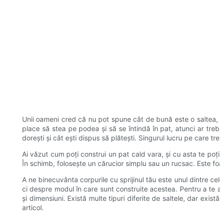
Unii oameni cred că nu pot spune cât de bună este o saltea, da
place să stea pe podea și să se întindă în pat, atunci ar trebu
dorești și cât ești dispus să plătești. Singurul lucru pe care tre
Ai văzut cum poți construi un pat cald vara, și cu asta te poț
În schimb, folosește un cărucior simplu sau un rucsac. Este foa
A ne binecuvânta corpurile cu sprijinul tău este unul dintre c
ci despre modul în care sunt construite acestea. Pentru a te a
și dimensiuni. Există multe tipuri diferite de saltele, dar exis
articol.