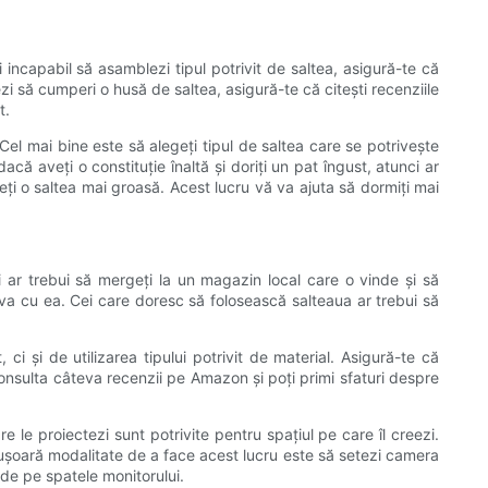
 incapabil să asamblezi tipul potrivit de saltea, asigură-te că
ezi să cumperi o husă de saltea, asigură-te că citești recenziile
t.
 Cel mai bine este să alegeți tipul de saltea care se potrivește
 aveți o constituție înaltă și doriți un pat îngust, atunci ar
eți o saltea mai groasă. Acest lucru vă va ajuta să dormiți mai
i ar trebui să mergeți la un magazin local care o vinde și să
ceva cu ea. Cei care doresc să folosească salteaua ar trebui să
i și de utilizarea tipului potrivit de material. Asigură-te că
consulta câteva recenzii pe Amazon și poți primi sfaturi despre
re le proiectezi sunt potrivite pentru spațiul pe care îl creezi.
i ușoară modalitate de a face acest lucru este să setezi camera
 de pe spatele monitorului.