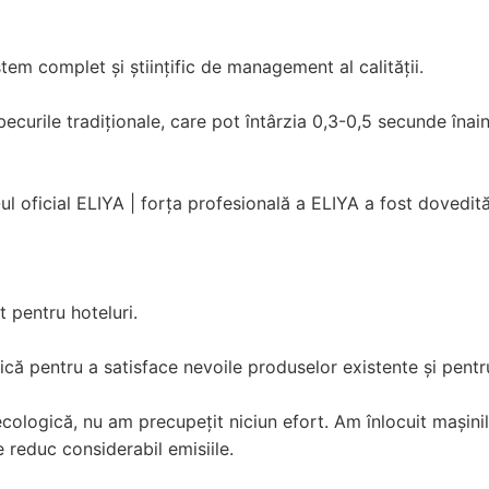
stem complet și științific de management al calității.
ecurile tradiționale, care pot întârzia 0,3-0,5 secunde înai
-ul oficial ELIYA | forța profesională a ELIYA a fost dovedită
 pentru hoteluri.
rnică pentru a satisface nevoile produselor existente și pent
cologică, nu am precupețit niciun efort. Am înlocuit mașinile
 reduc considerabil emisiile.