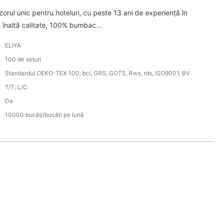
orul unic pentru hoteluri, cu peste 13 ani de experiență în
e înaltă calitate, 100% bumbac...
ELIYA
100 de seturi
Standardul OEKO-TEX 100, bci, GRS, GOTS, Rws, rds, ISO9001, BV
T/T, L/C
Da
:
10000 bucăți/bucăți pe lună