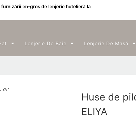
furnizării en-gros de lenjerie hotelieră la
Pat
Lenjerie De Baie
Lenjerie De Masă
Huse de pil
ELIYA