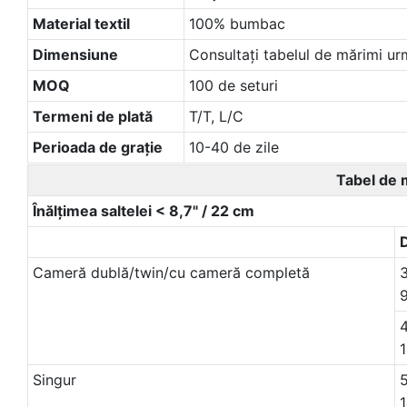
Material textil
100% bumbac
Dimensiune
Consultați tabelul de mărimi ur
MOQ
100 de seturi
Termeni de plată
T/T, L/C
Perioada de graţie
10-40 de zile
Tabel de 
Înălțimea saltelei < 8,7" / 22 cm
Cameră dublă/twin/cu cameră completă
3
4
Singur
5