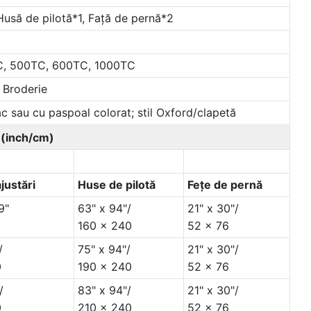
 Husă de pilotă*1, Față de pernă*2
C, 500TC, 600TC, 1000TC
 Broderie
c sau cu paspoal colorat; stil Oxford/clapetă
 (inch/cm)
justări
Huse de pilotă
Fețe de pernă
9"
63" x 94"/
21" x 30"/
160 x 240
52 x 76
/
75" x 94"/
21" x 30"/
0
190 x 240
52 x 76
/
83" x 94"/
21" x 30"/
0
210 x 240
52 x 76