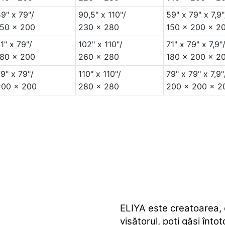
9" x 79"/
90,5" x 110"/
59" x 79" x 7,9"
150 x 200
230 x 280
150 x 200 x 2
1" x 79"/
102" x 110"/
71" x 79" x 7,9"
180 x 200
260 x 280
180 x 200 x 2
9" x 79"/
110" x 110"/
79" x 79" x 7,9"
200 x 200
280 x 280
200 x 200 x 2
ELIYA este creatoarea, 
visătorul, poți găsi înto