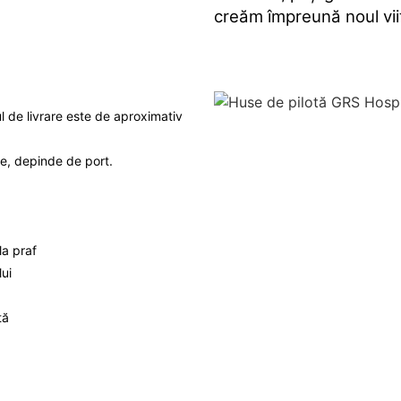
creăm împreună noul vii
 de livrare este de aproximativ
ile, depinde de port.
la praf
lui
tă