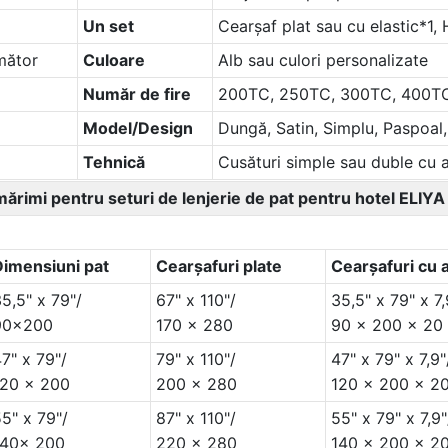
Un set
Cearșaf plat sau cu elastic*1,
mător
Culoare
Alb sau culori personalizate
Număr de fire
200TC, 250TC, 300TC, 400T
Model/Design
Dungă, Satin, Simplu, Paspoal,
Tehnică
Cusături simple sau duble cu a
mărimi pentru seturi de lenjerie de pat pentru hotel ELIYA
Dimensiuni pat
Cearșafuri plate
Cearșafuri cu a
5,5" x 79"/
67" x 110"/
35,5" x 79" x 7,
90x200
170 x 280
90 x 200 x 20
7" x 79"/
79" x 110"/
47" x 79" x 7,9"
120 x 200
200 x 280
120 x 200 x 2
5" x 79"/
87" x 110"/
55" x 79" x 7,9"
140x 200
220 x 280
140 x 200 x 2