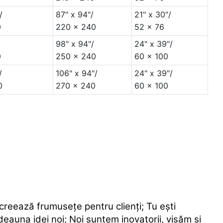
/
87" x 94"/
21" x 30"/
0
220 x 240
52 x 76
/
98" x 94"/
24" x 39"/
0
250 x 240
60 x 100
/
106" x 94"/
24" x 39"/
0
270 x 240
60 x 100
creează frumusețe pentru clienți; Tu ești
tdeauna idei noi; Noi suntem inovatorii, visăm și