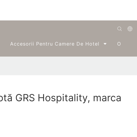
English
Accesorii Pentru Camere De Hotel
O Singu
Română
Беларуская
O'zbek
ქართველი
otă GRS Hospitality, marca
Bahasa Indonesia
Français
Español
العربية