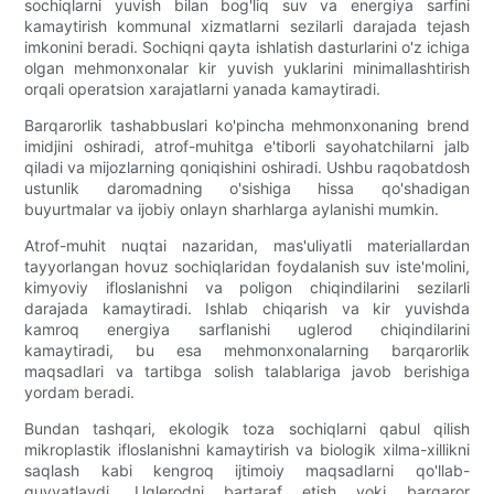
sochiqlarni yuvish bilan bog'liq suv va energiya sarfini
kamaytirish kommunal xizmatlarni sezilarli darajada tejash
imkonini beradi. Sochiqni qayta ishlatish dasturlarini o'z ichiga
olgan mehmonxonalar kir yuvish yuklarini minimallashtirish
orqali operatsion xarajatlarni yanada kamaytiradi.
Barqarorlik tashabbuslari ko'pincha mehmonxonaning brend
imidjini oshiradi, atrof-muhitga e'tiborli sayohatchilarni jalb
qiladi va mijozlarning qoniqishini oshiradi. Ushbu raqobatdosh
ustunlik daromadning o'sishiga hissa qo'shadigan
buyurtmalar va ijobiy onlayn sharhlarga aylanishi mumkin.
Atrof-muhit nuqtai nazaridan, mas'uliyatli materiallardan
tayyorlangan hovuz sochiqlaridan foydalanish suv iste'molini,
kimyoviy ifloslanishni va poligon chiqindilarini sezilarli
darajada kamaytiradi. Ishlab chiqarish va kir yuvishda
kamroq energiya sarflanishi uglerod chiqindilarini
kamaytiradi, bu esa mehmonxonalarning barqarorlik
maqsadlari va tartibga solish talablariga javob berishiga
yordam beradi.
Bundan tashqari, ekologik toza sochiqlarni qabul qilish
mikroplastik ifloslanishni kamaytirish va biologik xilma-xillikni
saqlash kabi kengroq ijtimoiy maqsadlarni qo'llab-
quvvatlaydi. Uglerodni bartaraf etish yoki barqaror