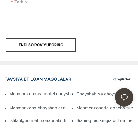
Tarkib
ENDI SO'ROV YUBORING
TAVSIYA ETILGAN MAQOLALAR
Yangiliklar
Mehmonxona va motel choyshablarini ulgurji Onlaynda sotib oli
Choyshab va choyshab o'rtasi
Mehmonxona choyshablarini nima shunchalik qulay qiladi
Mehmonxonada qancha turdag
Ishlatilgan mehmonxonalar kabi sifatli varaqlarni qanday topis
Sizning mulkingiz uchun mehmo