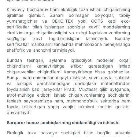
Kimyoviy boshqaruv ham ekologik toza ishlab chiqarishning
ajralmas qismidir. Zaharli bo'lmagan bo'yoqlar, tabiiy
yumshatgichlar va OEKO-TEX yoki GOTS kabi eko-
sertifikatlar bilan ishlangan sochiqlar xavfli moddalarning
ekotizimlarga chiqarilmasligini va oxirgi foydalanuvchilarning
sog'lig'iga xavf tug'dirmasligini ta'minlaydi. Bunday
sertifikatlar manbalarni tanlashda mehmonxona menejerlariga
shaffoflik va ishonchni ta'minlaydi.
Bundan tashqari, aylanma iqtisodiyot modellari orqali
chiqindilarni kamaytirishga e'tibor qaratadigan ishlab
chiqaruvchilar chiqindilarni kamaytirishga hissa qo'shadilar.
Bunga mato chiqindilarini qayta ishlash, suvni qayta ishlatish
va biologik parchalanadigan qadoqlash materiallaridan
foydalanish kabi jarayonlar kiradi. Muxtasar qilib aytganda,
atrof-muhitga e'tiborli ishlab chiqaruvchilarning sochiqlarini
tanlash sayyoramizga ham, mehmondo'stlik sektoriga ham
foyda keltiradigan yopiq zanjirli ta'minot zanjirini qo'llab-
quvvatlaydi.
Barqaror hovuz sochiqlarining chidamliligi va ishlashi
Ekologik toza basseyn sochiqlari bilan bog'liq umumiy