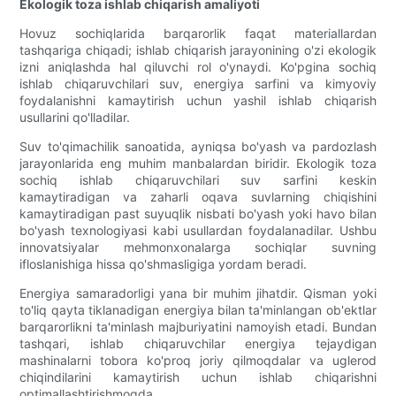
Ekologik toza ishlab chiqarish amaliyoti
Hovuz sochiqlarida barqarorlik faqat materiallardan
tashqariga chiqadi; ishlab chiqarish jarayonining o'zi ekologik
izni aniqlashda hal qiluvchi rol o'ynaydi. Ko'pgina sochiq
ishlab chiqaruvchilari suv, energiya sarfini va kimyoviy
foydalanishni kamaytirish uchun yashil ishlab chiqarish
usullarini qo'lladilar.
Suv to'qimachilik sanoatida, ayniqsa bo'yash va pardozlash
jarayonlarida eng muhim manbalardan biridir. Ekologik toza
sochiq ishlab chiqaruvchilari suv sarfini keskin
kamaytiradigan va zaharli oqava suvlarning chiqishini
kamaytiradigan past suyuqlik nisbati bo'yash yoki havo bilan
bo'yash texnologiyasi kabi usullardan foydalanadilar. Ushbu
innovatsiyalar mehmonxonalarga sochiqlar suvning
ifloslanishiga hissa qo'shmasligiga yordam beradi.
Energiya samaradorligi yana bir muhim jihatdir. Qisman yoki
to'liq qayta tiklanadigan energiya bilan ta'minlangan ob'ektlar
barqarorlikni ta'minlash majburiyatini namoyish etadi. Bundan
tashqari, ishlab chiqaruvchilar energiya tejaydigan
mashinalarni tobora ko'proq joriy qilmoqdalar va uglerod
chiqindilarini kamaytirish uchun ishlab chiqarishni
optimallashtirishmoqda.