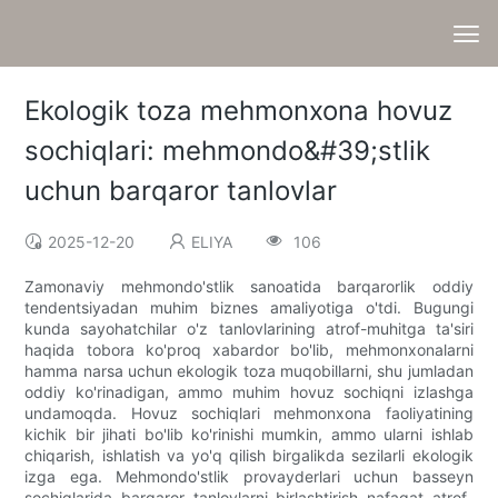
Ekologik toza mehmonxona hovuz
sochiqlari: mehmondo&#39;stlik
uchun barqaror tanlovlar
2025-12-20
ELIYA
106
Zamonaviy mehmondo'stlik sanoatida barqarorlik oddiy
tendentsiyadan muhim biznes amaliyotiga o'tdi. Bugungi
kunda sayohatchilar o'z tanlovlarining atrof-muhitga ta'siri
haqida tobora ko'proq xabardor bo'lib, mehmonxonalarni
hamma narsa uchun ekologik toza muqobillarni, shu jumladan
oddiy ko'rinadigan, ammo muhim hovuz sochiqni izlashga
undamoqda. Hovuz sochiqlari mehmonxona faoliyatining
kichik bir jihati bo'lib ko'rinishi mumkin, ammo ularni ishlab
chiqarish, ishlatish va yo'q qilish birgalikda sezilarli ekologik
izga ega. Mehmondo'stlik provayderlari uchun basseyn
sochiqlarida barqaror tanlovlarni birlashtirish nafaqat atrof-