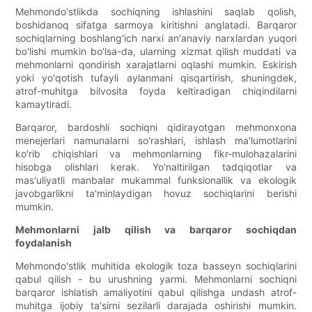
Mehmondo'stlikda sochiqning ishlashini saqlab qolish,
boshidanoq sifatga sarmoya kiritishni anglatadi. Barqaror
sochiqlarning boshlang'ich narxi an'anaviy narxlardan yuqori
bo'lishi mumkin bo'lsa-da, ularning xizmat qilish muddati va
mehmonlarni qondirish xarajatlarni oqlashi mumkin. Eskirish
yoki yo'qotish tufayli aylanmani qisqartirish, shuningdek,
atrof-muhitga bilvosita foyda keltiradigan chiqindilarni
kamaytiradi.
Barqaror, bardoshli sochiqni qidirayotgan mehmonxona
menejerlari namunalarni so'rashlari, ishlash ma'lumotlarini
ko'rib chiqishlari va mehmonlarning fikr-mulohazalarini
hisobga olishlari kerak. Yo'naltirilgan tadqiqotlar va
mas'uliyatli manbalar mukammal funksionallik va ekologik
javobgarlikni ta'minlaydigan hovuz sochiqlarini berishi
mumkin.
Mehmonlarni jalb qilish va barqaror sochiqdan
foydalanish
Mehmondo'stlik muhitida ekologik toza basseyn sochiqlarini
qabul qilish - bu urushning yarmi. Mehmonlarni sochiqni
barqaror ishlatish amaliyotini qabul qilishga undash atrof-
muhitga ijobiy ta'sirni sezilarli darajada oshirishi mumkin.