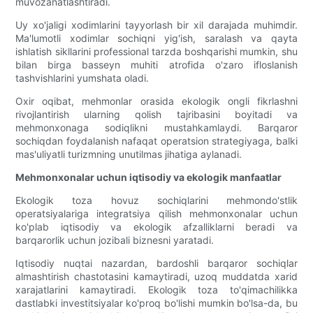
muvozanatlashtiradi.
Uy xo'jaligi xodimlarini tayyorlash bir xil darajada muhimdir.
Ma'lumotli xodimlar sochiqni yig'ish, saralash va qayta
ishlatish sikllarini professional tarzda boshqarishi mumkin, shu
bilan birga basseyn muhiti atrofida o'zaro ifloslanish
tashvishlarini yumshata oladi.
Oxir oqibat, mehmonlar orasida ekologik ongli fikrlashni
rivojlantirish ularning qolish tajribasini boyitadi va
mehmonxonaga sodiqlikni mustahkamlaydi. Barqaror
sochiqdan foydalanish nafaqat operatsion strategiyaga, balki
mas'uliyatli turizmning unutilmas jihatiga aylanadi.
Mehmonxonalar uchun iqtisodiy va ekologik manfaatlar
Ekologik toza hovuz sochiqlarini mehmondo'stlik
operatsiyalariga integratsiya qilish mehmonxonalar uchun
ko'plab iqtisodiy va ekologik afzalliklarni beradi va
barqarorlik uchun jozibali biznesni yaratadi.
Iqtisodiy nuqtai nazardan, bardoshli barqaror sochiqlar
almashtirish chastotasini kamaytiradi, uzoq muddatda xarid
xarajatlarini kamaytiradi. Ekologik toza to'qimachilikka
dastlabki investitsiyalar ko'proq bo'lishi mumkin bo'lsa-da, bu