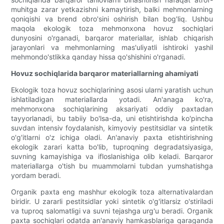
muhitga zarar yetkazishni kamaytirish, balki mehmonlarning
qoniqishi va brend obro'sini oshirish bilan bog'liq. Ushbu
maqola ekologik toza mehmonxona hovuz sochiqlari
dunyosini o'rganadi, barqaror materiallar, ishlab chiqarish
jarayonlari va mehmonlarning mas'uliyatli ishtiroki yashil
mehmondo'stlikka qanday hissa qo'shishini o'rganadi.
Hovuz sochiqlarida barqaror materiallarning ahamiyati
Ekologik toza hovuz sochiqlarining asosi ularni yaratish uchun
ishlatiladigan materiallarda yotadi. An'anaga ko'ra,
mehmonxona sochiqlarining aksariyati oddiy paxtadan
tayyorlanadi, bu tabiiy bo'lsa-da, uni etishtirishda ko'pincha
suvdan intensiv foydalanish, kimyoviy pestitsidlar va sintetik
o'g'itlarni o'z ichiga oladi. An'anaviy paxta etishtirishning
ekologik zarari katta bo'lib, tuproqning degradatsiyasiga,
suvning kamayishiga va ifloslanishiga olib keladi. Barqaror
materiallarga o'tish bu muammolarni tubdan yumshatishga
yordam beradi.
Organik paxta eng mashhur ekologik toza alternativalardan
biridir. U zararli pestitsidlar yoki sintetik o'g'itlarsiz o'stiriladi
va tuproq salomatligi va suvni tejashga urg'u beradi. Organik
paxta sochiqlari odatda an'anaviy hamkasblariga qaraganda