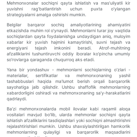
Mehmonxonalar sochiqni qayta ishlatish va mas'uliyatli kir
yuvishni rag'batlantirish uchun puxta o'ylangan
strategiyalarni amalga oshirishi mumkin.
Belgilar barqaror sochiq amaliyotlarining ahamiyatini
etkazishda muhim rol o'ynaydi. Mehmonlarni turar joy vaqtida
sochiqlardan qayta foydalanishga undaydigan aniq, muloyim
xabarlar kir yuvish hajmini kamaytirishi, suvni tejash va
energiyani tejash imkonini beradi. Atrof-muhitning
afzalliklarini tushuntiruvchi oddiy iboralar ko'pincha umumiy
so'rovlarga qaraganda chuqurroq aks etadi.
Yana bir yondashuv - mehmonlarni sochiqlarning o'zlari -
materiallar, sertifikatlar va mehmonxonaning yashil
tashabbuslari haqida ma'lumot berish orqali barqarorlik
sayohatiga jalb qilishdir. Ushbu shaffoflik mehmonlarning
xabardorligini oshiradi va mehmonxonaning sa'y-harakatlarini
qadrlaydi.
Ba'zi mehmonxonalarda mobil ilovalar kabi raqamli aloqa
vositalari mavjud bo'lib, ularda mehmonlar sochiqni qayta
ishlatish afzalliklarini tasdiqlashlari yoki sochiqni almashtirishni
rejalashtirishlari mumkin. Ushbu shaxsiylashtirilgan hamkorlik
mehmonlarning qulayligi va barqarorlik maqsadlarini