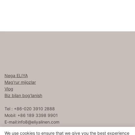
Nega ELIYA
Mag'rur mijozlar
Vlog
Biz bilan bog'lanish
Tel : +86-020 3910 2888
Mobil: +86 189 3398 9901
E-mail:
info8@eliyalinen.com
We use cookies to ensure that we give you the best experience