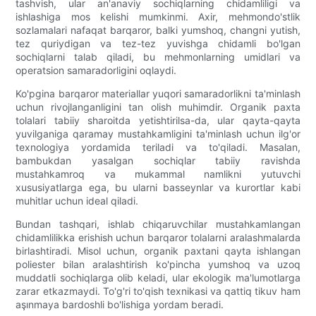
tashvish, ular an'anaviy sochiqlarning chidamliligi va
ishlashiga mos kelishi mumkinmi. Axir, mehmondo'stlik
sozlamalari nafaqat barqaror, balki yumshoq, changni yutish,
tez quriydigan va tez-tez yuvishga chidamli bo'lgan
sochiqlarni talab qiladi, bu mehmonlarning umidlari va
operatsion samaradorligini oqlaydi.
Ko'pgina barqaror materiallar yuqori samaradorlikni ta'minlash
uchun rivojlanganligini tan olish muhimdir. Organik paxta
tolalari tabiiy sharoitda yetishtirilsa-da, ular qayta-qayta
yuvilganiga qaramay mustahkamligini ta'minlash uchun ilg'or
texnologiya yordamida teriladi va to'qiladi. Masalan,
bambukdan yasalgan sochiqlar tabiiy ravishda
mustahkamroq va mukammal namlikni yutuvchi
xususiyatlarga ega, bu ularni basseynlar va kurortlar kabi
muhitlar uchun ideal qiladi.
Bundan tashqari, ishlab chiqaruvchilar mustahkamlangan
chidamlilikka erishish uchun barqaror tolalarni aralashmalarda
birlashtiradi. Misol uchun, organik paxtani qayta ishlangan
poliester bilan aralashtirish ko'pincha yumshoq va uzoq
muddatli sochiqlarga olib keladi, ular ekologik ma'lumotlarga
zarar etkazmaydi. To'g'ri to'qish texnikasi va qattiq tikuv ham
aşınmaya bardoshli bo'lishiga yordam beradi.