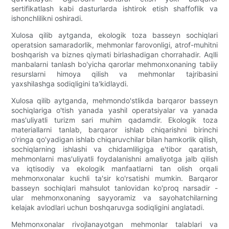
sertifikatlash kabi dasturlarda ishtirok etish shaffoflik va
ishonchlilikni oshiradi.
Xulosa qilib aytganda, ekologik toza basseyn sochiqlari
operatsion samaradorlik, mehmonlar farovonligi, atrof-muhitni
boshqarish va biznes qiymati birlashadigan chorrahadir. Aqlli
manbalarni tanlash bo'yicha qarorlar mehmonxonaning tabiiy
resurslarni himoya qilish va mehmonlar tajribasini
yaxshilashga sodiqligini ta'kidlaydi.
Xulosa qilib aytganda, mehmondo'stlikda barqaror basseyn
sochiqlariga o'tish yanada yashil operatsiyalar va yanada
mas'uliyatli turizm sari muhim qadamdir. Ekologik toza
materiallarni tanlab, barqaror ishlab chiqarishni birinchi
o'ringa qo'yadigan ishlab chiqaruvchilar bilan hamkorlik qilish,
sochiqlarning ishlashi va chidamliligiga e'tibor qaratish,
mehmonlarni mas'uliyatli foydalanishni amaliyotga jalb qilish
va iqtisodiy va ekologik manfaatlarni tan olish orqali
mehmonxonalar kuchli ta'sir ko'rsatishi mumkin. Barqaror
basseyn sochiqlari mahsulot tanlovidan ko'proq narsadir -
ular mehmonxonaning sayyoramiz va sayohatchilarning
kelajak avlodlari uchun boshqaruvga sodiqligini anglatadi.
Mehmonxonalar rivojlanayotgan mehmonlar talablari va