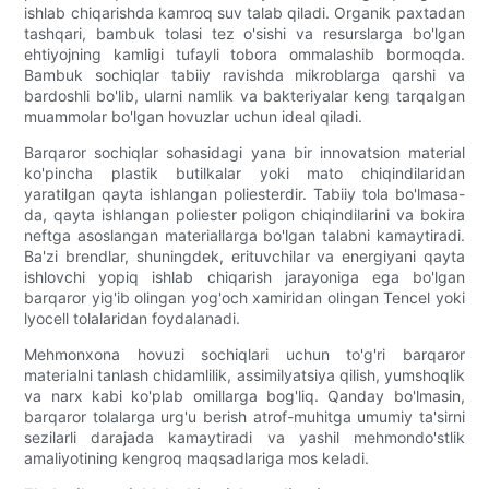
ishlab chiqarishda kamroq suv talab qiladi. Organik paxtadan
tashqari, bambuk tolasi tez o'sishi va resurslarga bo'lgan
ehtiyojning kamligi tufayli tobora ommalashib bormoqda.
Bambuk sochiqlar tabiiy ravishda mikroblarga qarshi va
bardoshli bo'lib, ularni namlik va bakteriyalar keng tarqalgan
muammolar bo'lgan hovuzlar uchun ideal qiladi.
Barqaror sochiqlar sohasidagi yana bir innovatsion material
ko'pincha plastik butilkalar yoki mato chiqindilaridan
yaratilgan qayta ishlangan poliesterdir. Tabiiy tola bo'lmasa-
da, qayta ishlangan poliester poligon chiqindilarini va bokira
neftga asoslangan materiallarga bo'lgan talabni kamaytiradi.
Ba'zi brendlar, shuningdek, erituvchilar va energiyani qayta
ishlovchi yopiq ishlab chiqarish jarayoniga ega bo'lgan
barqaror yig'ib olingan yog'och xamiridan olingan Tencel yoki
lyocell tolalaridan foydalanadi.
Mehmonxona hovuzi sochiqlari uchun to'g'ri barqaror
materialni tanlash chidamlilik, assimilyatsiya qilish, yumshoqlik
va narx kabi ko'plab omillarga bog'liq. Qanday bo'lmasin,
barqaror tolalarga urg'u berish atrof-muhitga umumiy ta'sirni
sezilarli darajada kamaytiradi va yashil mehmondo'stlik
amaliyotining kengroq maqsadlariga mos keladi.