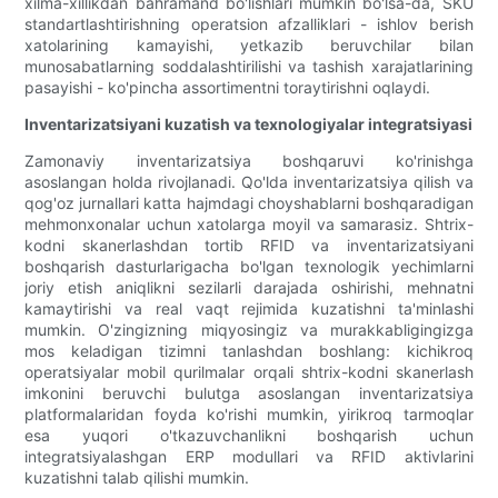
xilma-xillikdan bahramand bo'lishlari mumkin bo'lsa-da, SKU
standartlashtirishning operatsion afzalliklari - ishlov berish
xatolarining kamayishi, yetkazib beruvchilar bilan
munosabatlarning soddalashtirilishi va tashish xarajatlarining
pasayishi - ko'pincha assortimentni toraytirishni oqlaydi.
Inventarizatsiyani kuzatish va texnologiyalar integratsiyasi
Zamonaviy inventarizatsiya boshqaruvi ko'rinishga
asoslangan holda rivojlanadi. Qo'lda inventarizatsiya qilish va
qog'oz jurnallari katta hajmdagi choyshablarni boshqaradigan
mehmonxonalar uchun xatolarga moyil va samarasiz. Shtrix-
kodni skanerlashdan tortib RFID va inventarizatsiyani
boshqarish dasturlarigacha bo'lgan texnologik yechimlarni
joriy etish aniqlikni sezilarli darajada oshirishi, mehnatni
kamaytirishi va real vaqt rejimida kuzatishni ta'minlashi
mumkin. O'zingizning miqyosingiz va murakkabligingizga
mos keladigan tizimni tanlashdan boshlang: kichikroq
operatsiyalar mobil qurilmalar orqali shtrix-kodni skanerlash
imkonini beruvchi bulutga asoslangan inventarizatsiya
platformalaridan foyda ko'rishi mumkin, yirikroq tarmoqlar
esa yuqori o'tkazuvchanlikni boshqarish uchun
integratsiyalashgan ERP modullari va RFID aktivlarini
kuzatishni talab qilishi mumkin.