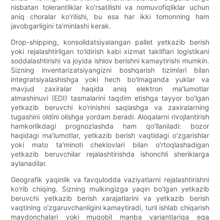
nisbatan tolerantliklar ko'rsatilishi va nomuvofiqliklar uchun
aniq choralar ko'rilishi, bu esa har ikki tomonning ham
javobgarligini ta'minlashi kerak.
Drop-shipping, konsolidatsiyalangan pallet yetkazib berish
yoki rejalashtirilgan to'ldirish kabi xizmat takliflari logistikani
soddalashtirishi va joyida ishlov berishni kamaytirishi mumkin.
Sizning inventarizatsiyangizni boshqarish tizimlari bilan
integratsiyalashishga yoki hech bo'lmaganda yuklar va
mavjud zaxiralar haqida aniq elektron ma'lumotlar
almashinuvi (EDI) tasmalarini taqdim etishga tayyor bo'lgan
yetkazib beruvchi ko'rinishni saqlashga va zaxiralarning
tugashini oldini olishga yordam beradi. Aloqalarni rivojlantirish
hamkorlikdagi prognozlashda ham qo'llaniladi: bozor
haqidagi ma'lumotlar, yetkazib berish vaqtidagi o'zgarishlar
yoki mato ta'minoti cheklovlari bilan o'rtoqlashadigan
yetkazib beruvchilar rejalashtirishda ishonchli sheriklarga
aylanadilar.
Geografik yaqinlik va favqulodda vaziyatlarni rejalashtirishni
ko'rib chiqing. Sizning mulkingizga yaqin bo'lgan yetkazib
beruvchi yetkazib berish xarajatlarini va yetkazib berish
vaqtining o'zgaruvchanligini kamaytiradi, turli ishlab chiqarish
maydonchalari yoki muqobil manba variantlariga ega