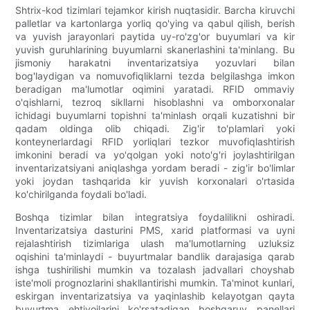
Shtrix-kod tizimlari tejamkor kirish nuqtasidir. Barcha kiruvchi
palletlar va kartonlarga yorliq qo'ying va qabul qilish, berish
va yuvish jarayonlari paytida uy-ro'zg'or buyumlari va kir
yuvish guruhlarining buyumlarni skanerlashini ta'minlang. Bu
jismoniy harakatni inventarizatsiya yozuvlari bilan
bog'laydigan va nomuvofiqliklarni tezda belgilashga imkon
beradigan ma'lumotlar oqimini yaratadi. RFID ommaviy
o'qishlarni, tezroq sikllarni hisoblashni va omborxonalar
ichidagi buyumlarni topishni ta'minlash orqali kuzatishni bir
qadam oldinga olib chiqadi. Zig'ir to'plamlari yoki
konteynerlardagi RFID yorliqlari tezkor muvofiqlashtirish
imkonini beradi va yo'qolgan yoki noto'g'ri joylashtirilgan
inventarizatsiyani aniqlashga yordam beradi - zig'ir bo'limlar
yoki joydan tashqarida kir yuvish korxonalari o'rtasida
ko'chirilganda foydali bo'ladi.
Boshqa tizimlar bilan integratsiya foydalilikni oshiradi.
Inventarizatsiya dasturini PMS, xarid platformasi va uyni
rejalashtirish tizimlariga ulash ma'lumotlarning uzluksiz
oqishini ta'minlaydi - buyurtmalar bandlik darajasiga qarab
ishga tushirilishi mumkin va tozalash jadvallari choyshab
iste'moli prognozlarini shakllantirishi mumkin. Ta'minot kunlari,
eskirgan inventarizatsiya va yaqinlashib kelayotgan qayta
buyurtma ehtiyojlarini ko'rsatadigan boshqaruv panellari