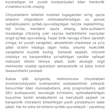
kuzatadigan kir yuvish kompaniyalari bilan hamkorlik
o'rnatishni ko'rib chiqing.
Choyshablarni ishlatish muddati tugagandan so'ng qayta
ishlashni chiqindilarni minimallashtiradigan va jamoat
tashabbuslarini qo'llab-quvvatlaydigan tarzda rejalashtiring.
Iloji bo'lsa, matolarni qayta ishlang, latta-puttalarni
tozalashga o'tkazing yoki xayriya tashkilotlarini xayriyalar
orqali qo'llab-quvvatlang. Faqat birlik narxiga e'tibor qaratish
o'rniga, kir yuvish xarajatlari, almashtirish chastotasi va yo'q
qilish ta'sirini hisobga olgan holda, umumiy mulkchilik
xarajatlarini kuzatib boring. Samarali saqlash, intizomli
rotatsiya va barqarorlikka yo'naltirilgan xaridlar nafaqat
mahsulot sifatini himoya qiladi, balki ekologik ongli
mehmonlar orasida operatsion samaradorlik va ijobiy brend
taassurotlarini yaratadi.
Xulosa qilib aytganda, mehmonxona choyshablari
inventarizatsiyasini boshqarishni soddalashtirish yetkazib
beruvchilar bilan munosabatlarni, aniq prognozlashni, aqlli
SKU boshqaruvini, texnologik ko'rinishni, optimallashtirilgan
buyurtma berish amaliyotlarini va mas'uliyatli saqlash va
barqarorlik choralarini birlashtirgan yaxlit yondashuvni talab
qiladi. Har bir soha bir-birlarini qo'llab-quvvatlaydi - yaxshiroq