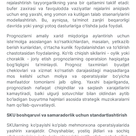
rejalashtirish tayyorgarlikning yana bir qatlamini taklif etadi:
bufer zaxirasi va favqulodda vaziyatlar rejalarini aniqlash
uchun eng yaxshi, eng yomon va kutilgan talab stsenariylarini
modellashtirish. Bu, ayniqsa, ta'minot zanjiri beqarorligi
davrida yoki yangi yotoq dasturlariga o'tishda juda foydali.
Prognozlarni amaliy xarid miqdoriga aylantirish uchun
iste'molga asoslangan ko'rsatkichlardan, masalan, yetkazib
berish kunlaridan, o'rtacha kunlik foydalanishdan va to'ldirish
chastotasidan foydalaning. Ko'rib chiqish sikllarini - oylik yoki
choraklik - joriy etish prognozlarning operatsion haqiqatga
bog'liqligini ta'minlaydi. Prognoz taxminlari byudjet
cheklovlari va xizmat ko'rsatish darajasidagi maqsadlarga
mos kelishi uchun moliya va operatsiyalar bo'yicha
manfaatdor tomonlarni jalb qiling. Yaxshi bajarilganda,
prognozlash nafaqat chiqindilar va saqlash xarajatlarini
kamaytiradi, balki ulgurji sotuvchilar bilan oldindan aytib
bo'ladigan buyurtma hajmlari asosida strategik muzokaralarni
ham qo'llab-quvvatlaydi.
SKU boshqaruvi va samaradorlik uchun standartlashtirish
SKUlarning ko'payishi ko'plab mehmonxona operatsiyalarida
yashirin xarajatdir. Choyshablar, yostiq jildlari va sochiq