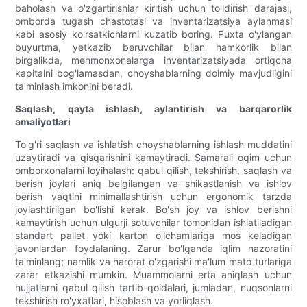
baholash va o'zgartirishlar kiritish uchun to'ldirish darajasi,
omborda tugash chastotasi va inventarizatsiya aylanmasi
kabi asosiy ko'rsatkichlarni kuzatib boring. Puxta o'ylangan
buyurtma, yetkazib beruvchilar bilan hamkorlik bilan
birgalikda, mehmonxonalarga inventarizatsiyada ortiqcha
kapitalni bog'lamasdan, choyshablarning doimiy mavjudligini
ta'minlash imkonini beradi.
Saqlash, qayta ishlash, aylantirish va barqarorlik
amaliyotlari
To'g'ri saqlash va ishlatish choyshablarning ishlash muddatini
uzaytiradi va qisqarishini kamaytiradi. Samarali oqim uchun
omborxonalarni loyihalash: qabul qilish, tekshirish, saqlash va
berish joylari aniq belgilangan va shikastlanish va ishlov
berish vaqtini minimallashtirish uchun ergonomik tarzda
joylashtirilgan bo'lishi kerak. Bo'sh joy va ishlov berishni
kamaytirish uchun ulgurji sotuvchilar tomonidan ishlatiladigan
standart pallet yoki karton o'lchamlariga mos keladigan
javonlardan foydalaning. Zarur bo'lganda iqlim nazoratini
ta'minlang; namlik va harorat o'zgarishi ma'lum mato turlariga
zarar etkazishi mumkin. Muammolarni erta aniqlash uchun
hujjatlarni qabul qilish tartib-qoidalari, jumladan, nuqsonlarni
tekshirish ro'yxatlari, hisoblash va yorliqlash.