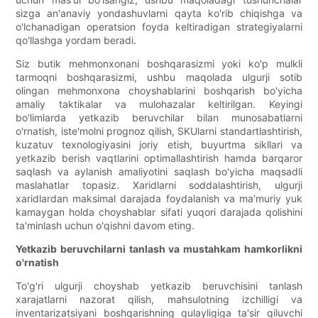
sizga an'anaviy yondashuvlarni qayta ko'rib chiqishga va
o'lchanadigan operatsion foyda keltiradigan strategiyalarni
qo'llashga yordam beradi.
Siz butik mehmonxonani boshqarasizmi yoki ko'p mulkli
tarmoqni boshqarasizmi, ushbu maqolada ulgurji sotib
olingan mehmonxona choyshablarini boshqarish bo'yicha
amaliy taktikalar va mulohazalar keltirilgan. Keyingi
bo'limlarda yetkazib beruvchilar bilan munosabatlarni
o'rnatish, iste'molni prognoz qilish, SKUlarni standartlashtirish,
kuzatuv texnologiyasini joriy etish, buyurtma sikllari va
yetkazib berish vaqtlarini optimallashtirish hamda barqaror
saqlash va aylanish amaliyotini saqlash bo'yicha maqsadli
maslahatlar topasiz. Xaridlarni soddalashtirish, ulgurji
xaridlardan maksimal darajada foydalanish va ma'muriy yuk
kamaygan holda choyshablar sifati yuqori darajada qolishini
ta'minlash uchun o'qishni davom eting.
Yetkazib beruvchilarni tanlash va mustahkam hamkorlikni
o'rnatish
To'g'ri ulgurji choyshab yetkazib beruvchisini tanlash
xarajatlarni nazorat qilish, mahsulotning izchilligi va
inventarizatsiyani boshqarishning qulayligiga ta'sir qiluvchi