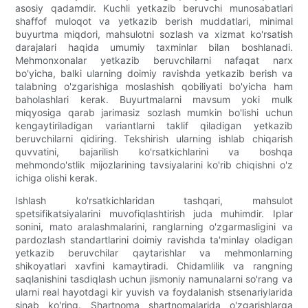
asosiy qadamdir. Kuchli yetkazib beruvchi munosabatlari
shaffof muloqot va yetkazib berish muddatlari, minimal
buyurtma miqdori, mahsulotni sozlash va xizmat ko'rsatish
darajalari haqida umumiy taxminlar bilan boshlanadi.
Mehmonxonalar yetkazib beruvchilarni nafaqat narx
bo'yicha, balki ularning doimiy ravishda yetkazib berish va
talabning o'zgarishiga moslashish qobiliyati bo'yicha ham
baholashlari kerak. Buyurtmalarni mavsum yoki mulk
miqyosiga qarab jarimasiz sozlash mumkin bo'lishi uchun
kengaytiriladigan variantlarni taklif qiladigan yetkazib
beruvchilarni qidiring. Tekshirish ularning ishlab chiqarish
quvvatini, bajarilish ko'rsatkichlarini va boshqa
mehmondo'stlik mijozlarining tavsiyalarini ko'rib chiqishni o'z
ichiga olishi kerak.
Ishlash ko'rsatkichlaridan tashqari, mahsulot
spetsifikatsiyalarini muvofiqlashtirish juda muhimdir. Iplar
sonini, mato aralashmalarini, ranglarning o'zgarmasligini va
pardozlash standartlarini doimiy ravishda ta'minlay oladigan
yetkazib beruvchilar qaytarishlar va mehmonlarning
shikoyatlari xavfini kamaytiradi. Chidamlilik va rangning
saqlanishini tasdiqlash uchun jismoniy namunalarni so'rang va
ularni real hayotdagi kir yuvish va foydalanish stsenariylarida
sinab ko'ring. Shartnoma shartnomalarida o'zgarishlarga