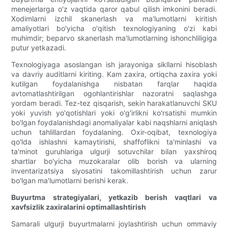
menejerlarga o'z vaqtida qaror qabul qilish imkonini beradi.
Xodimlarni izchil skanerlash va ma'lumotlarni kiritish
amaliyotlari bo'yicha o'qitish texnologiyaning o'zi kabi
muhimdir; beparvo skanerlash ma'lumotlarning ishonchliligiga
putur yetkazadi.
Texnologiyaga asoslangan ish jarayoniga sikllarni hisoblash
va davriy auditlarni kiriting. Kam zaxira, ortiqcha zaxira yoki
kutilgan foydalanishga nisbatan farqlar haqida
avtomatlashtirilgan ogohlantirishlar nazoratni saqlashga
yordam beradi. Tez-tez qisqarish, sekin harakatlanuvchi SKU
yoki yuvish yo'qotishlari yoki o'g'irlikni ko'rsatishi mumkin
bo'lgan foydalanishdagi anomaliyalar kabi naqshlarni aniqlash
uchun tahlillardan foydalaning. Oxir-oqibat, texnologiya
qo'lda ishlashni kamaytirishi, shaffoflikni ta'minlashi va
ta'minot guruhlariga ulgurji sotuvchilar bilan yaxshiroq
shartlar bo'yicha muzokaralar olib borish va ularning
inventarizatsiya siyosatini takomillashtirish uchun zarur
bo'lgan ma'lumotlarni berishi kerak.
Buyurtma strategiyalari, yetkazib berish vaqtlari va
xavfsizlik zaxiralarini optimallashtirish
Samarali ulgurji buyurtmalarni joylashtirish uchun ommaviy