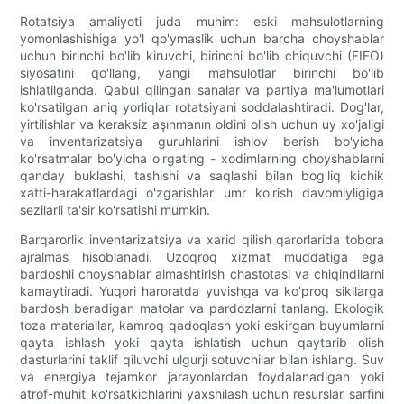
Rotatsiya amaliyoti juda muhim: eski mahsulotlarning
yomonlashishiga yo'l qo'ymaslik uchun barcha choyshablar
uchun birinchi bo'lib kiruvchi, birinchi bo'lib chiquvchi (FIFO)
siyosatini qo'llang, yangi mahsulotlar birinchi bo'lib
ishlatilganda. Qabul qilingan sanalar va partiya ma'lumotlari
ko'rsatilgan aniq yorliqlar rotatsiyani soddalashtiradi. Dog'lar,
yirtilishlar va keraksiz aşınmanın oldini olish uchun uy xo'jaligi
va inventarizatsiya guruhlarini ishlov berish bo'yicha
ko'rsatmalar bo'yicha o'rgating - xodimlarning choyshablarni
qanday buklashi, tashishi va saqlashi bilan bog'liq kichik
xatti-harakatlardagi o'zgarishlar umr ko'rish davomiyligiga
sezilarli ta'sir ko'rsatishi mumkin.
Barqarorlik inventarizatsiya va xarid qilish qarorlarida tobora
ajralmas hisoblanadi. Uzoqroq xizmat muddatiga ega
bardoshli choyshablar almashtirish chastotasi va chiqindilarni
kamaytiradi. Yuqori haroratda yuvishga va ko'proq sikllarga
bardosh beradigan matolar va pardozlarni tanlang. Ekologik
toza materiallar, kamroq qadoqlash yoki eskirgan buyumlarni
qayta ishlash yoki qayta ishlatish uchun qaytarib olish
dasturlarini taklif qiluvchi ulgurji sotuvchilar bilan ishlang. Suv
va energiya tejamkor jarayonlardan foydalanadigan yoki
atrof-muhit ko'rsatkichlarini yaxshilash uchun resurslar sarfini