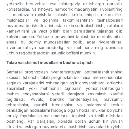
yetkazib beruvchilar esa mintaqaviy uzilishlarga qarshilik
ko'rsatadilar. Va nihoyat, hamkorlik madaniyatini rivojlantiring
— muntazam ravishda ishlashni ko'rib chiqish, o'zaro fikr-
mulohazalar va qo'shma takomillashtirish tashabbuslari
buyurtma berish sikllarini asta-sekin soddalashtirishi, xatolarni
kamaytirishi va vaqt o'tishi bilan xarajatlarni tejashga olib
kelishi mumkin. Yetkazib beruvchini tanlash bir martalik bitim
emas; bu doimiy munosabatlar bo'lib, agar rivojlantirilsa,
inventarizatsiya samaradorligi va mehmonlarning qoniqishi
uchun raqobatbardosh ustunlik bo'lishi mumkin.
Talab va iste'mol modellarini bashorat qilish
Samarali prognozlash inventarizatsiyani optimallashtirishning
asosidir. Ishonchli talab prognozlari bo'lmasa, mehmonxonalar
saqlash xarajatlarini oshiradigan og'ir choyshablarni ortiqcha
zaxiralash yoki mehmonlar tajribasini yomonlashtiradigan
muhim choyshablarni yetarli darajada zaxiralash xavfini
tug'diradi. Avvalo, bandlik tendentsiyalari, mavsumiy
tebranishlar, guruhli bronlashlar va aylanmani keskin
oshiradigan hodisalarni hisobga olgan holda, mulklar bo'yicha
tarixiy foydalanish ma'lumotlarini to'plash va tahlil qilishdan
boshlang. Par darajalari, xonada qolish uchun kir yuvish
sikllari va eskirgan buyumlarni almashtirish stavkalari bo'yicha