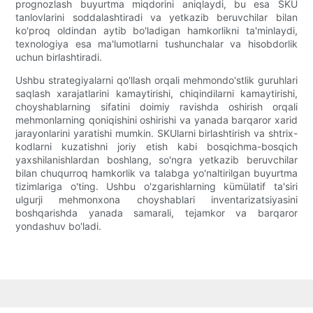
prognozlash buyurtma miqdorini aniqlaydi, bu esa SKU
tanlovlarini soddalashtiradi va yetkazib beruvchilar bilan
ko'proq oldindan aytib bo'ladigan hamkorlikni ta'minlaydi,
texnologiya esa ma'lumotlarni tushunchalar va hisobdorlik
uchun birlashtiradi.
Ushbu strategiyalarni qo'llash orqali mehmondo'stlik guruhlari
saqlash xarajatlarini kamaytirishi, chiqindilarni kamaytirishi,
choyshablarning sifatini doimiy ravishda oshirish orqali
mehmonlarning qoniqishini oshirishi va yanada barqaror xarid
jarayonlarini yaratishi mumkin. SKUlarni birlashtirish va shtrix-
kodlarni kuzatishni joriy etish kabi bosqichma-bosqich
yaxshilanishlardan boshlang, so'ngra yetkazib beruvchilar
bilan chuqurroq hamkorlik va talabga yo'naltirilgan buyurtma
tizimlariga o'ting. Ushbu o'zgarishlarning kümülatif ta'siri
ulgurji mehmonxona choyshablari inventarizatsiyasini
boshqarishda yanada samarali, tejamkor va barqaror
yondashuv bo'ladi.