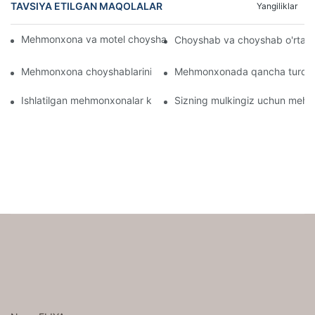
TAVSIYA ETILGAN MAQOLALAR
Yangiliklar
Mehmonxona va motel choyshablarini ulgurji Onlaynda sotib oli
Choyshab va choyshab o'rtasi
Mehmonxona choyshablarini nima shunchalik qulay qiladi
Mehmonxonada qancha turdag
Ishlatilgan mehmonxonalar kabi sifatli varaqlarni qanday topis
Sizning mulkingiz uchun mehmo