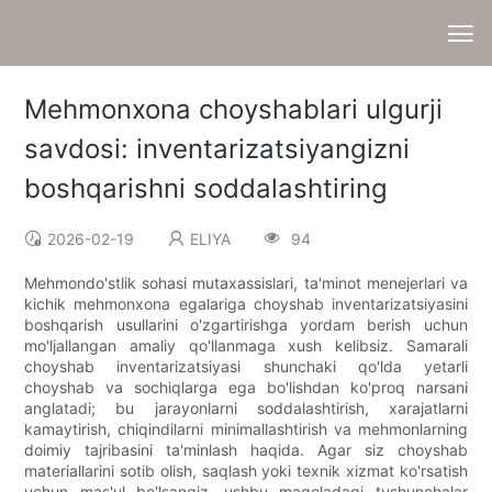
Mehmonxona choyshablari ulgurji
savdosi: inventarizatsiyangizni
boshqarishni soddalashtiring
2026-02-19
ELIYA
94
Mehmondo'stlik sohasi mutaxassislari, ta'minot menejerlari va
kichik mehmonxona egalariga choyshab inventarizatsiyasini
boshqarish usullarini o'zgartirishga yordam berish uchun
mo'ljallangan amaliy qo'llanmaga xush kelibsiz. Samarali
choyshab inventarizatsiyasi shunchaki qo'lda yetarli
choyshab va sochiqlarga ega bo'lishdan ko'proq narsani
anglatadi; bu jarayonlarni soddalashtirish, xarajatlarni
kamaytirish, chiqindilarni minimallashtirish va mehmonlarning
doimiy tajribasini ta'minlash haqida. Agar siz choyshab
materiallarini sotib olish, saqlash yoki texnik xizmat ko'rsatish
uchun mas'ul bo'lsangiz, ushbu maqoladagi tushunchalar