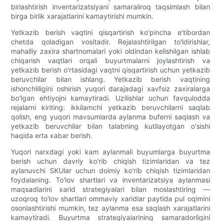
birlashtirish inventarizatsiyani samaraliroq taqsimlash bilan
birga birlik xarajatlarini kamaytirishi mumkin.
Yetkazib berish vaqtini qisqartirish ko'pincha e'tibordan
chetda qoladigan vositadir. Rejalashtirilgan to'ldirishlar,
mahalliy zaxira shartnomalari yoki oldindan kelishilgan ishlab
chiqarish vaqtlari orqali buyurtmalarni joylashtirish va
yetkazib berish o'rtasidagi vaqtni qisqartirish uchun yetkazib
beruvchilar bilan ishlang. Yetkazib berish vaqtining
ishonchliligini oshirish yuqori darajadagi xavfsiz zaxiralarga
bo'lgan ehtiyojni kamaytiradi. Uzilishlar uchun favqulodda
rejalarni kiriting: ikkilamchi yetkazib beruvchilarni saqlab
qolish, eng yuqori mavsumlarda aylanma buferni saqlash va
yetkazib beruvchilar bilan talabning kutilayotgan o'sishi
haqida erta xabar berish.
Yuqori narxdagi yoki kam aylanmali buyumlarga buyurtma
berish uchun davriy ko'rib chiqish tizimlaridan va tez
aylanuvchi SKUlar uchun doimiy ko'rib chiqish tizimlaridan
foydalaning. To'lov shartlari va inventarizatsiya aylanmasi
maqsadlarini xarid strategiyalari bilan moslashtiring —
uzoqroq to'lov shartlari ommaviy xaridlar paytida pul oqimini
osonlashtirishi mumkin, tez aylanma esa saqlash xarajatlarini
kamaytiradi. Buyurtma strategiyalarining samaradorligini