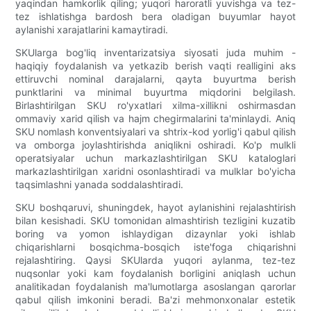
yaqindan hamkorlik qiling; yuqori haroratli yuvishga va tez-
tez ishlatishga bardosh bera oladigan buyumlar hayot
aylanishi xarajatlarini kamaytiradi.
SKUlarga bog'liq inventarizatsiya siyosati juda muhim -
haqiqiy foydalanish va yetkazib berish vaqti realligini aks
ettiruvchi nominal darajalarni, qayta buyurtma berish
punktlarini va minimal buyurtma miqdorini belgilash.
Birlashtirilgan SKU ro'yxatlari xilma-xillikni oshirmasdan
ommaviy xarid qilish va hajm chegirmalarini ta'minlaydi. Aniq
SKU nomlash konventsiyalari va shtrix-kod yorlig'i qabul qilish
va omborga joylashtirishda aniqlikni oshiradi. Ko'p mulkli
operatsiyalar uchun markazlashtirilgan SKU kataloglari
markazlashtirilgan xaridni osonlashtiradi va mulklar bo'yicha
taqsimlashni yanada soddalashtiradi.
SKU boshqaruvi, shuningdek, hayot aylanishini rejalashtirish
bilan kesishadi. SKU tomonidan almashtirish tezligini kuzatib
boring va yomon ishlaydigan dizaynlar yoki ishlab
chiqarishlarni bosqichma-bosqich iste'foga chiqarishni
rejalashtiring. Qaysi SKUlarda yuqori aylanma, tez-tez
nuqsonlar yoki kam foydalanish borligini aniqlash uchun
analitikadan foydalanish ma'lumotlarga asoslangan qarorlar
qabul qilish imkonini beradi. Ba'zi mehmonxonalar estetik