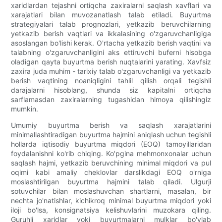
xaridlardan tejashni ortiqcha zaxiralarni saqlash xavflari va
xarajatlari bilan muvozanatlash talab etiladi. Buyurtma
strategiyalari talab prognozlari, yetkazib beruvchilarning
yetkazib berish vaqtlari va ikkalasining o'zgaruvchanligiga
asoslangan bo'lishi kerak. O'rtacha yetkazib berish vaqtini va
talabning o'zgaruvchanligini aks ettiruvchi buferni hisobga
oladigan qayta buyurtma berish nuqtalarini yarating. Xavfsiz
zaxira juda muhim - tarixiy talab o'zgaruvchanligi va yetkazib
berish vaqtining noaniqligini tahlil qilish orqali tegishli
darajalarni hisoblang, shunda siz kapitalni ortiqcha
sarflamasdan zaxiralarning tugashidan himoya qilishingiz
mumkin.
Umumiy buyurtma berish va saqlash xarajatlarini
minimallashtiradigan buyurtma hajmini aniqlash uchun tegishli
hollarda iqtisodiy buyurtma miqdori (EOQ) tamoyillaridan
foydalanishni ko'rib chiqing. Ko'pgina mehmonxonalar uchun
saqlash hajmi, yetkazib beruvchining minimal miqdori va pul
oqimi kabi amaliy cheklovlar darslikdagi EOQ o'rniga
moslashtirilgan buyurtma hajmini talab qiladi. Ulgurji
sotuvchilar bilan moslashuvchan shartlarni, masalan, bir
nechta jo'natishlar, kichikroq minimal buyurtma miqdori yoki
iloji bo'lsa, konsignatsiya kelishuvlarini muzokara qiling.
Guruhli xaridlar yoki buyurtmalarni mulklar bo'ylab