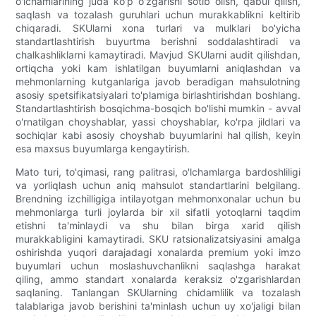
o'lchamlarining juda ko'p o'zgarishi sotib olish, qabul qilish,
saqlash va tozalash guruhlari uchun murakkablikni keltirib
chiqaradi. SKUlarni xona turlari va mulklari bo'yicha
standartlashtirish buyurtma berishni soddalashtiradi va
chalkashliklarni kamaytiradi. Mavjud SKUlarni audit qilishdan,
ortiqcha yoki kam ishlatilgan buyumlarni aniqlashdan va
mehmonlarning kutganlariga javob beradigan mahsulotning
asosiy spetsifikatsiyalari to'plamiga birlashtirishdan boshlang.
Standartlashtirish bosqichma-bosqich bo'lishi mumkin - avval
o'rnatilgan choyshablar, yassi choyshablar, ko'rpa jildlari va
sochiqlar kabi asosiy choyshab buyumlarini hal qilish, keyin
esa maxsus buyumlarga kengaytirish.
Mato turi, to'qimasi, rang palitrasi, o'lchamlarga bardoshliligi
va yorliqlash uchun aniq mahsulot standartlarini belgilang.
Brendning izchilligiga intilayotgan mehmonxonalar uchun bu
mehmonlarga turli joylarda bir xil sifatli yotoqlarni taqdim
etishni ta'minlaydi va shu bilan birga xarid qilish
murakkabligini kamaytiradi. SKU ratsionalizatsiyasini amalga
oshirishda yuqori darajadagi xonalarda premium yoki imzo
buyumlari uchun moslashuvchanlikni saqlashga harakat
qiling, ammo standart xonalarda keraksiz o'zgarishlardan
saqlaning. Tanlangan SKUlarning chidamlilik va tozalash
talablariga javob berishini ta'minlash uchun uy xo'jaligi bilan