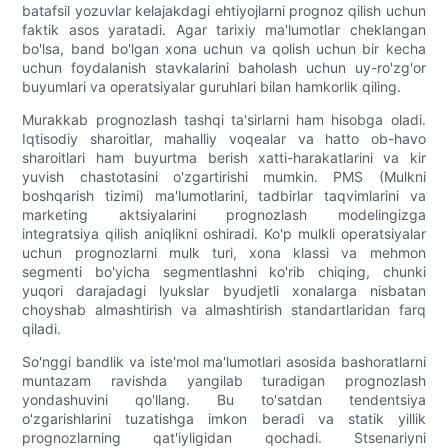
batafsil yozuvlar kelajakdagi ehtiyojlarni prognoz qilish uchun
faktik asos yaratadi. Agar tarixiy ma'lumotlar cheklangan
bo'lsa, band bo'lgan xona uchun va qolish uchun bir kecha
uchun foydalanish stavkalarini baholash uchun uy-ro'zg'or
buyumlari va operatsiyalar guruhlari bilan hamkorlik qiling.
Murakkab prognozlash tashqi ta'sirlarni ham hisobga oladi.
Iqtisodiy sharoitlar, mahalliy voqealar va hatto ob-havo
sharoitlari ham buyurtma berish xatti-harakatlarini va kir
yuvish chastotasini o'zgartirishi mumkin. PMS (Mulkni
boshqarish tizimi) ma'lumotlarini, tadbirlar taqvimlarini va
marketing aktsiyalarini prognozlash modelingizga
integratsiya qilish aniqlikni oshiradi. Ko'p mulkli operatsiyalar
uchun prognozlarni mulk turi, xona klassi va mehmon
segmenti bo'yicha segmentlashni ko'rib chiqing, chunki
yuqori darajadagi lyukslar byudjetli xonalarga nisbatan
choyshab almashtirish va almashtirish standartlaridan farq
qiladi.
So'nggi bandlik va iste'mol ma'lumotlari asosida bashoratlarni
muntazam ravishda yangilab turadigan prognozlash
yondashuvini qo'llang. Bu to'satdan tendentsiya
o'zgarishlarini tuzatishga imkon beradi va statik yillik
prognozlarning qat'iyligidan qochadi. Stsenariyni