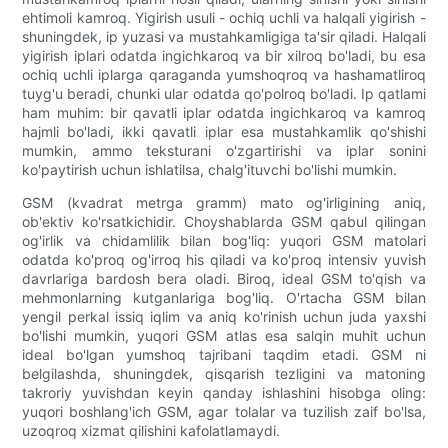
ehtimoli kamroq. Yigirish usuli - ochiq uchli va halqali yigirish -
shuningdek, ip yuzasi va mustahkamligiga ta'sir qiladi. Halqali
yigirish iplari odatda ingichkaroq va bir xilroq bo'ladi, bu esa
ochiq uchli iplarga qaraganda yumshoqroq va hashamatliroq
tuyg'u beradi, chunki ular odatda qo'polroq bo'ladi. Ip qatlami
ham muhim: bir qavatli iplar odatda ingichkaroq va kamroq
hajmli bo'ladi, ikki qavatli iplar esa mustahkamlik qo'shishi
mumkin, ammo teksturani o'zgartirishi va iplar sonini
ko'paytirish uchun ishlatilsa, chalg'ituvchi bo'lishi mumkin.
GSM (kvadrat metrga gramm) mato og'irligining aniq,
ob'ektiv ko'rsatkichidir. Choyshablarda GSM qabul qilingan
og'irlik va chidamlilik bilan bog'liq: yuqori GSM matolari
odatda ko'proq og'irroq his qiladi va ko'proq intensiv yuvish
davrlariga bardosh bera oladi. Biroq, ideal GSM to'qish va
mehmonlarning kutganlariga bog'liq. O'rtacha GSM bilan
yengil perkal issiq iqlim va aniq ko'rinish uchun juda yaxshi
bo'lishi mumkin, yuqori GSM atlas esa salqin muhit uchun
ideal bo'lgan yumshoq tajribani taqdim etadi. GSM ni
belgilashda, shuningdek, qisqarish tezligini va matoning
takroriy yuvishdan keyin qanday ishlashini hisobga oling:
yuqori boshlang'ich GSM, agar tolalar va tuzilish zaif bo'lsa,
uzoqroq xizmat qilishini kafolatlamaydi.