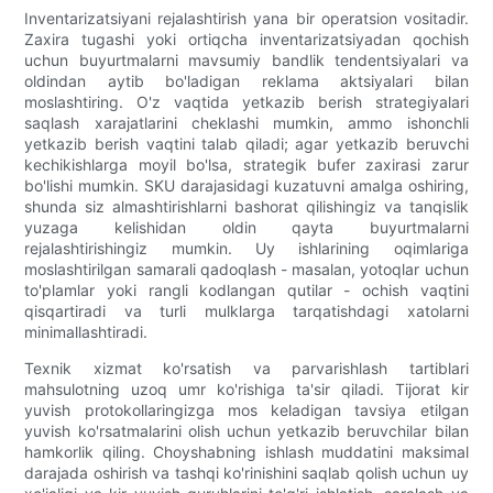
Inventarizatsiyani rejalashtirish yana bir operatsion vositadir.
Zaxira tugashi yoki ortiqcha inventarizatsiyadan qochish
uchun buyurtmalarni mavsumiy bandlik tendentsiyalari va
oldindan aytib bo'ladigan reklama aktsiyalari bilan
moslashtiring. O'z vaqtida yetkazib berish strategiyalari
saqlash xarajatlarini cheklashi mumkin, ammo ishonchli
yetkazib berish vaqtini talab qiladi; agar yetkazib beruvchi
kechikishlarga moyil bo'lsa, strategik bufer zaxirasi zarur
bo'lishi mumkin. SKU darajasidagi kuzatuvni amalga oshiring,
shunda siz almashtirishlarni bashorat qilishingiz va tanqislik
yuzaga kelishidan oldin qayta buyurtmalarni
rejalashtirishingiz mumkin. Uy ishlarining oqimlariga
moslashtirilgan samarali qadoqlash - masalan, yotoqlar uchun
to'plamlar yoki rangli kodlangan qutilar - ochish vaqtini
qisqartiradi va turli mulklarga tarqatishdagi xatolarni
minimallashtiradi.
Texnik xizmat ko'rsatish va parvarishlash tartiblari
mahsulotning uzoq umr ko'rishiga ta'sir qiladi. Tijorat kir
yuvish protokollaringizga mos keladigan tavsiya etilgan
yuvish ko'rsatmalarini olish uchun yetkazib beruvchilar bilan
hamkorlik qiling. Choyshabning ishlash muddatini maksimal
darajada oshirish va tashqi ko'rinishini saqlab qolish uchun uy