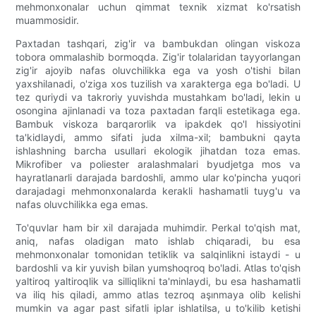
mehmonxonalar uchun qimmat texnik xizmat ko'rsatish
muammosidir.
Paxtadan tashqari, zig'ir va bambukdan olingan viskoza
tobora ommalashib bormoqda. Zig'ir tolalaridan tayyorlangan
zig'ir ajoyib nafas oluvchilikka ega va yosh o'tishi bilan
yaxshilanadi, o'ziga xos tuzilish va xarakterga ega bo'ladi. U
tez quriydi va takroriy yuvishda mustahkam bo'ladi, lekin u
osongina ajinlanadi va toza paxtadan farqli estetikaga ega.
Bambuk viskoza barqarorlik va ipakdek qo'l hissiyotini
ta'kidlaydi, ammo sifati juda xilma-xil; bambukni qayta
ishlashning barcha usullari ekologik jihatdan toza emas.
Mikrofiber va poliester aralashmalari byudjetga mos va
hayratlanarli darajada bardoshli, ammo ular ko'pincha yuqori
darajadagi mehmonxonalarda kerakli hashamatli tuyg'u va
nafas oluvchilikka ega emas.
To'quvlar ham bir xil darajada muhimdir. Perkal to'qish mat,
aniq, nafas oladigan mato ishlab chiqaradi, bu esa
mehmonxonalar tomonidan tetiklik va salqinlikni istaydi - u
bardoshli va kir yuvish bilan yumshoqroq bo'ladi. Atlas to'qish
yaltiroq yaltiroqlik va silliqlikni ta'minlaydi, bu esa hashamatli
va iliq his qiladi, ammo atlas tezroq aşınmaya olib kelishi
mumkin va agar past sifatli iplar ishlatilsa, u to'kilib ketishi