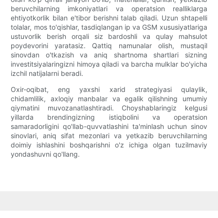
beruvchilarning imkoniyatlari va operatsion realliklarga
ehtiyotkorlik bilan e'tibor berishni talab qiladi. Uzun shtapelli
tolalar, mos to'qishlar, tasdiqlangan ip va GSM xususiyatlariga
ustuvorlik berish orqali siz bardoshli va qulay mahsulot
poydevorini yaratasiz. Qattiq namunalar olish, mustaqil
sinovdan o'tkazish va aniq shartnoma shartlari sizning
investitsiyalaringizni himoya qiladi va barcha mulklar bo'yicha
izchil natijalarni beradi.
Oxir-oqibat, eng yaxshi xarid strategiyasi qulaylik,
chidamlilik, axloqiy manbalar va egalik qilishning umumiy
qiymatini muvozanatlashtiradi. Choyshablaringiz kelgusi
yillarda brendingizning istiqbolini va operatsion
samaradorligini qo'llab-quvvatlashini ta'minlash uchun sinov
sinovlari, aniq sifat mezonlari va yetkazib beruvchilarning
doimiy ishlashini boshqarishni o'z ichiga olgan tuzilmaviy
yondashuvni qo'llang.