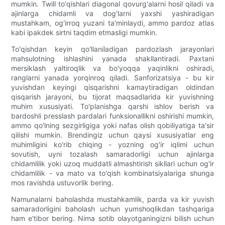
mumkin. Twill to'qishlari diagonal qovurg'alarni hosil qiladi va
ajinlarga chidamli va dog'larni yaxshi yashiradigan
mustahkam, og'irroq yuzani ta'minlaydi, ammo pardoz atlas
kabi ipakdek sirtni taqdim etmasligi mumkin.
To'qishdan keyin qo'llaniladigan pardozlash jarayonlari
mahsulotning ishlashini yanada shakllantiradi. Paxtani
mersiklash yaltiroqlik va bo'yoqqa yaqinlikni oshiradi,
ranglarni yanada yorqinroq qiladi. Sanforizatsiya - bu kir
yuvishdan keyingi qisqarishni kamaytiradigan oldindan
qisqarish jarayoni, bu tijorat maqsadlarida kir yuvishning
muhim xususiyati. To'planishga qarshi ishlov berish va
bardoshli presslash pardalari funksionallikni oshirishi mumkin,
ammo qo'lning sezgirligiga yoki nafas olish qobiliyatiga ta'sir
qilishi mumkin. Brendingiz uchun qaysi xususiyatlar eng
muhimligini ko'rib chiqing - yozning og'ir iqlimi uchun
sovutish, uyni tozalash samaradorligi uchun ajinlarga
chidamlilik yoki uzoq muddatli almashtirish sikllari uchun og'ir
chidamlilik - va mato va to'qish kombinatsiyalariga shunga
mos ravishda ustuvorlik bering.
Namunalarni baholashda mustahkamlik, parda va kir yuvish
samaradorligini baholash uchun yumshoqlikdan tashqariga
ham e'tibor bering. Nima sotib olayotganingizni bilish uchun