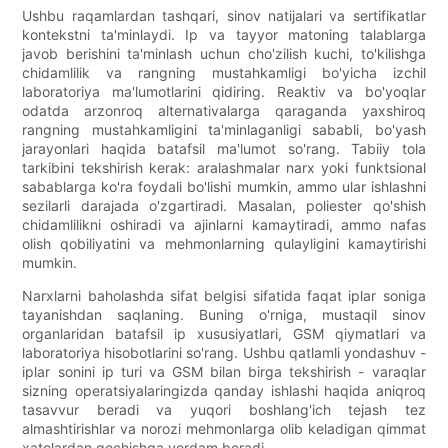
Ushbu raqamlardan tashqari, sinov natijalari va sertifikatlar
kontekstni ta'minlaydi. Ip va tayyor matoning talablarga
javob berishini ta'minlash uchun cho'zilish kuchi, to'kilishga
chidamlilik va rangning mustahkamligi bo'yicha izchil
laboratoriya ma'lumotlarini qidiring. Reaktiv va bo'yoqlar
odatda arzonroq alternativalarga qaraganda yaxshiroq
rangning mustahkamligini ta'minlaganligi sababli, bo'yash
jarayonlari haqida batafsil ma'lumot so'rang. Tabiiy tola
tarkibini tekshirish kerak: aralashmalar narx yoki funktsional
sabablarga ko'ra foydali bo'lishi mumkin, ammo ular ishlashni
sezilarli darajada o'zgartiradi. Masalan, poliester qo'shish
chidamlilikni oshiradi va ajinlarni kamaytiradi, ammo nafas
olish qobiliyatini va mehmonlarning qulayligini kamaytirishi
mumkin.
Narxlarni baholashda sifat belgisi sifatida faqat iplar soniga
tayanishdan saqlaning. Buning o'rniga, mustaqil sinov
organlaridan batafsil ip xususiyatlari, GSM qiymatlari va
laboratoriya hisobotlarini so'rang. Ushbu qatlamli yondashuv -
iplar sonini ip turi va GSM bilan birga tekshirish - varaqlar
sizning operatsiyalaringizda qanday ishlashi haqida aniqroq
tasavvur beradi va yuqori boshlang'ich tejash tez
almashtirishlar va norozi mehmonlarga olib keladigan qimmat
xatolardan qochishga yordam beradi.