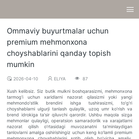
Ommaviy buyurtmalar uchun
premium mehmonxona
choyshablarini qanday topish
mumkin
2026-04-10
ELIYA
87
Xush kelibsiz. Siz butik mulkni boshqarasizmi, mehmonxona
tarmog'i uchun xaridlarni nazorat qilasizmi yoki yangi
mehmondo'stlik brendini ishga tushirasizmi, to'g'ri
choyshablarni ulgurji tanlash qulaylik, uzoq umr ko'rish va
brend idrokiga ta'sir qiluvchi qarordir. Ushbu maqola sizga
mehmonlar qulayligi, operatsion samaradorlik va xarajatlarni
nazorat qilish o'rtasidagi muvozanatni ta'minlaydigan
tanlovlarni amalga oshirishingiz uchun keng ko'lamli premium
mehmonxona choyshablarini sotib olish bo'yicha amaliy,