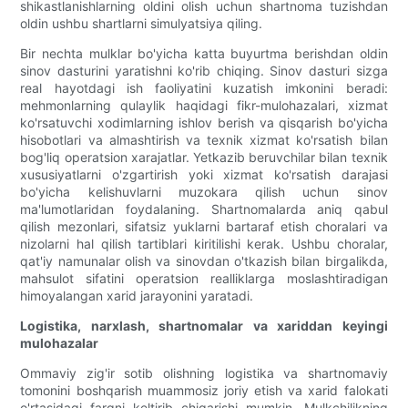
shikastlanishlarning oldini olish uchun shartnoma tuzishdan
oldin ushbu shartlarni simulyatsiya qiling.
Bir nechta mulklar bo'yicha katta buyurtma berishdan oldin
sinov dasturini yaratishni ko'rib chiqing. Sinov dasturi sizga
real hayotdagi ish faoliyatini kuzatish imkonini beradi:
mehmonlarning qulaylik haqidagi fikr-mulohazalari, xizmat
ko'rsatuvchi xodimlarning ishlov berish va qisqarish bo'yicha
hisobotlari va almashtirish va texnik xizmat ko'rsatish bilan
bog'liq operatsion xarajatlar. Yetkazib beruvchilar bilan texnik
xususiyatlarni o'zgartirish yoki xizmat ko'rsatish darajasi
bo'yicha kelishuvlarni muzokara qilish uchun sinov
ma'lumotlaridan foydalaning. Shartnomalarda aniq qabul
qilish mezonlari, sifatsiz yuklarni bartaraf etish choralari va
nizolarni hal qilish tartiblari kiritilishi kerak. Ushbu choralar,
qat'iy namunalar olish va sinovdan o'tkazish bilan birgalikda,
mahsulot sifatini operatsion realliklarga moslashtiradigan
himoyalangan xarid jarayonini yaratadi.
Logistika, narxlash, shartnomalar va xariddan keyingi
mulohazalar
Ommaviy zig'ir sotib olishning logistika va shartnomaviy
tomonini boshqarish muammosiz joriy etish va xarid falokati
o'rtasidagi farqni keltirib chiqarishi mumkin. Mulkchilikning