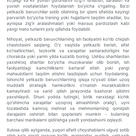
xo'jaligi va kir yuvish guruhlarini to'g'ri ishlatish, saralash va
yuvish vositalaridan foydalanish bo'yicha o'rgating. Ba'zi
yetkazib beruvchilar sotib olishning bir qismi sifatida keyingi
parvarish bo'yicha trening yoki hujjatlarni taqdim etadilar, bu
ayniqsa zig'ir aralashmalari yoki maxsus pardozlash kabi
yangi mato turlarini joriy qilishda foydalidir.
Nihoyat, yetkazib beruvchilarning ish faoliyatini ko'rib chiqish
chastotasini saqlang. O'z vaqtida yetkazib berish, sifat
ko'rsatkichlari, tezkorlik va xarajatlar samaradorligini har
chorakda yoki yarim yilda kuzatib boring. Ushbu sharhlardan
yaxshiroq shartlar bo'yicha muzokaralar olib borish, ish
faoliyatidagi kamchiliklarni bartaraf etish yoki yangi
mahsulotlarni taqdim etishni tasdiqlash uchun foydalaning.
Ishonchli yetkazib beruvchilarning qisqa ro'yxati bilan uzoq
muddatli strategik hamkorlikni o'rnatish murakkablikni
kamaytiradi va xarid qilish jarayonida bashorat qilishni
yaxshilaydi. Shuni yodda tutingki, birlik narxidagi kichik
qo'shimcha xarajatlar uzoqroq almashtirish oralig'i, uyni
tozalashda kamroq mehnat va mehmonlarning qoniqish
darajasini oshirish bilan qoplanishi mumkin - bularning
barchasi manbalarni qidirishga yaxlit yondashuvni oqlaydi.
Xulosa qilib aytganda, yuqori sifatli choyshablarni ulgurji sotib
olish ko'p qirrali jarayon bo'lib, materiallar, qurilish, yetkazib