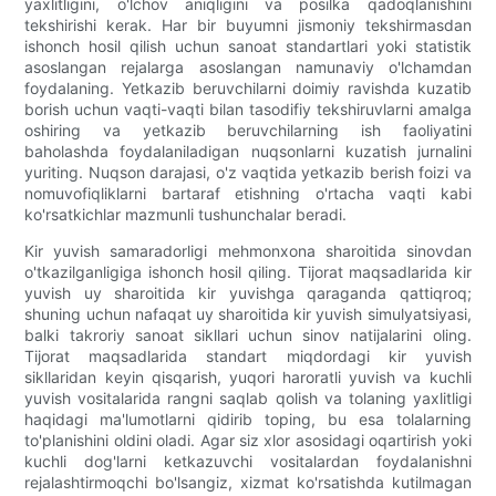
yaxlitligini, o'lchov aniqligini va posilka qadoqlanishini
tekshirishi kerak. Har bir buyumni jismoniy tekshirmasdan
ishonch hosil qilish uchun sanoat standartlari yoki statistik
asoslangan rejalarga asoslangan namunaviy o'lchamdan
foydalaning. Yetkazib beruvchilarni doimiy ravishda kuzatib
borish uchun vaqti-vaqti bilan tasodifiy tekshiruvlarni amalga
oshiring va yetkazib beruvchilarning ish faoliyatini
baholashda foydalaniladigan nuqsonlarni kuzatish jurnalini
yuriting. Nuqson darajasi, o'z vaqtida yetkazib berish foizi va
nomuvofiqliklarni bartaraf etishning o'rtacha vaqti kabi
ko'rsatkichlar mazmunli tushunchalar beradi.
Kir yuvish samaradorligi mehmonxona sharoitida sinovdan
o'tkazilganligiga ishonch hosil qiling. Tijorat maqsadlarida kir
yuvish uy sharoitida kir yuvishga qaraganda qattiqroq;
shuning uchun nafaqat uy sharoitida kir yuvish simulyatsiyasi,
balki takroriy sanoat sikllari uchun sinov natijalarini oling.
Tijorat maqsadlarida standart miqdordagi kir yuvish
sikllaridan keyin qisqarish, yuqori haroratli yuvish va kuchli
yuvish vositalarida rangni saqlab qolish va tolaning yaxlitligi
haqidagi ma'lumotlarni qidirib toping, bu esa tolalarning
to'planishini oldini oladi. Agar siz xlor asosidagi oqartirish yoki
kuchli dog'larni ketkazuvchi vositalardan foydalanishni
rejalashtirmoqchi bo'lsangiz, xizmat ko'rsatishda kutilmagan