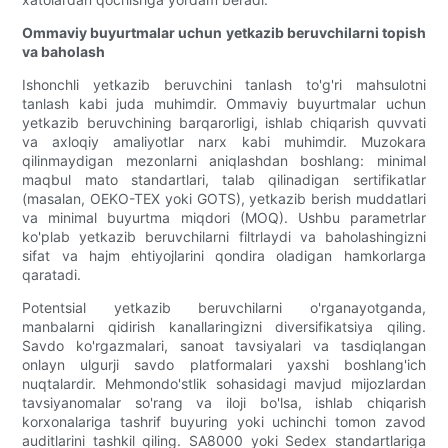
Ommaviy buyurtmalar uchun yetkazib beruvchilarni topish
va baholash
Ishonchli yetkazib beruvchini tanlash to'g'ri mahsulotni
tanlash kabi juda muhimdir. Ommaviy buyurtmalar uchun
yetkazib beruvchining barqarorligi, ishlab chiqarish quvvati
va axloqiy amaliyotlar narx kabi muhimdir. Muzokara
qilinmaydigan mezonlarni aniqlashdan boshlang: minimal
maqbul mato standartlari, talab qilinadigan sertifikatlar
(masalan, OEKO-TEX yoki GOTS), yetkazib berish muddatlari
va minimal buyurtma miqdori (MOQ). Ushbu parametrlar
ko'plab yetkazib beruvchilarni filtrlaydi va baholashingizni
sifat va hajm ehtiyojlarini qondira oladigan hamkorlarga
qaratadi.
Potentsial yetkazib beruvchilarni o'rganayotganda,
manbalarni qidirish kanallaringizni diversifikatsiya qiling.
Savdo ko'rgazmalari, sanoat tavsiyalari va tasdiqlangan
onlayn ulgurji savdo platformalari yaxshi boshlang'ich
nuqtalardir. Mehmondo'stlik sohasidagi mavjud mijozlardan
tavsiyanomalar so'rang va iloji bo'lsa, ishlab chiqarish
korxonalariga tashrif buyuring yoki uchinchi tomon zavod
auditlarini tashkil qiling. SA8000 yoki Sedex standartlariga