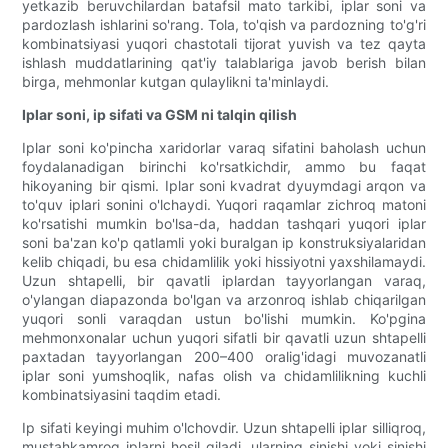
yetkazib beruvchilardan batafsil mato tarkibi, iplar soni va
pardozlash ishlarini so'rang. Tola, to'qish va pardozning to'g'ri
kombinatsiyasi yuqori chastotali tijorat yuvish va tez qayta
ishlash muddatlarining qat'iy talablariga javob berish bilan
birga, mehmonlar kutgan qulaylikni ta'minlaydi.
Iplar soni, ip sifati va GSM ni talqin qilish
Iplar soni ko'pincha xaridorlar varaq sifatini baholash uchun
foydalanadigan birinchi ko'rsatkichdir, ammo bu faqat
hikoyaning bir qismi. Iplar soni kvadrat dyuymdagi arqon va
to'quv iplari sonini o'lchaydi. Yuqori raqamlar zichroq matoni
ko'rsatishi mumkin bo'lsa-da, haddan tashqari yuqori iplar
soni ba'zan ko'p qatlamli yoki buralgan ip konstruksiyalaridan
kelib chiqadi, bu esa chidamlilik yoki hissiyotni yaxshilamaydi.
Uzun shtapelli, bir qavatli iplardan tayyorlangan varaq,
o'ylangan diapazonda bo'lgan va arzonroq ishlab chiqarilgan
yuqori sonli varaqdan ustun bo'lishi mumkin. Ko'pgina
mehmonxonalar uchun yuqori sifatli bir qavatli uzun shtapelli
paxtadan tayyorlangan 200–400 oralig'idagi muvozanatli
iplar soni yumshoqlik, nafas olish va chidamlilikning kuchli
kombinatsiyasini taqdim etadi.
Ip sifati keyingi muhim o'lchovdir. Uzun shtapelli iplar silliqroq,
mustahkamroq iplarni hosil qiladi, ularning sinishi yoki sinishi