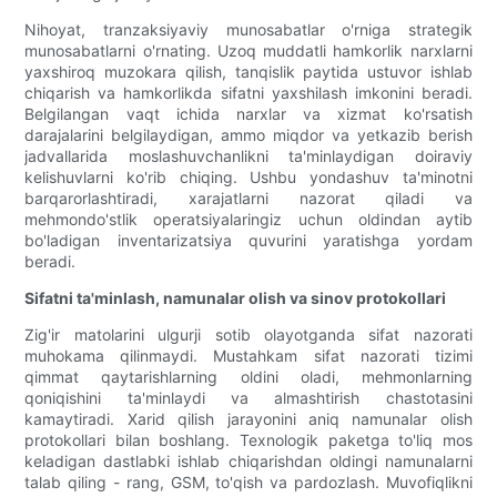
Nihoyat, tranzaksiyaviy munosabatlar o'rniga strategik
munosabatlarni o'rnating. Uzoq muddatli hamkorlik narxlarni
yaxshiroq muzokara qilish, tanqislik paytida ustuvor ishlab
chiqarish va hamkorlikda sifatni yaxshilash imkonini beradi.
Belgilangan vaqt ichida narxlar va xizmat ko'rsatish
darajalarini belgilaydigan, ammo miqdor va yetkazib berish
jadvallarida moslashuvchanlikni ta'minlaydigan doiraviy
kelishuvlarni ko'rib chiqing. Ushbu yondashuv ta'minotni
barqarorlashtiradi, xarajatlarni nazorat qiladi va
mehmondo'stlik operatsiyalaringiz uchun oldindan aytib
bo'ladigan inventarizatsiya quvurini yaratishga yordam
beradi.
Sifatni ta'minlash, namunalar olish va sinov protokollari
Zig'ir matolarini ulgurji sotib olayotganda sifat nazorati
muhokama qilinmaydi. Mustahkam sifat nazorati tizimi
qimmat qaytarishlarning oldini oladi, mehmonlarning
qoniqishini ta'minlaydi va almashtirish chastotasini
kamaytiradi. Xarid qilish jarayonini aniq namunalar olish
protokollari bilan boshlang. Texnologik paketga to'liq mos
keladigan dastlabki ishlab chiqarishdan oldingi namunalarni
talab qiling - rang, GSM, to'qish va pardozlash. Muvofiqlikni