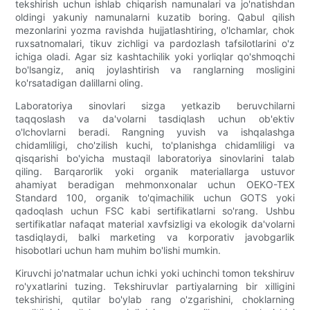
tekshirish uchun ishlab chiqarish namunalari va jo'natishdan
oldingi yakuniy namunalarni kuzatib boring. Qabul qilish
mezonlarini yozma ravishda hujjatlashtiring, o'lchamlar, chok
ruxsatnomalari, tikuv zichligi va pardozlash tafsilotlarini o'z
ichiga oladi. Agar siz kashtachilik yoki yorliqlar qo'shmoqchi
bo'lsangiz, aniq joylashtirish va ranglarning mosligini
ko'rsatadigan dalillarni oling.
Laboratoriya sinovlari sizga yetkazib beruvchilarni
taqqoslash va da'volarni tasdiqlash uchun ob'ektiv
o'lchovlarni beradi. Rangning yuvish va ishqalashga
chidamliligi, cho'zilish kuchi, to'planishga chidamliligi va
qisqarishi bo'yicha mustaqil laboratoriya sinovlarini talab
qiling. Barqarorlik yoki organik materiallarga ustuvor
ahamiyat beradigan mehmonxonalar uchun OEKO-TEX
Standard 100, organik to'qimachilik uchun GOTS yoki
qadoqlash uchun FSC kabi sertifikatlarni so'rang. Ushbu
sertifikatlar nafaqat material xavfsizligi va ekologik da'volarni
tasdiqlaydi, balki marketing va korporativ javobgarlik
hisobotlari uchun ham muhim bo'lishi mumkin.
Kiruvchi jo'natmalar uchun ichki yoki uchinchi tomon tekshiruv
ro'yxatlarini tuzing. Tekshiruvlar partiyalarning bir xilligini
tekshirishi, qutilar bo'ylab rang o'zgarishini, choklarning