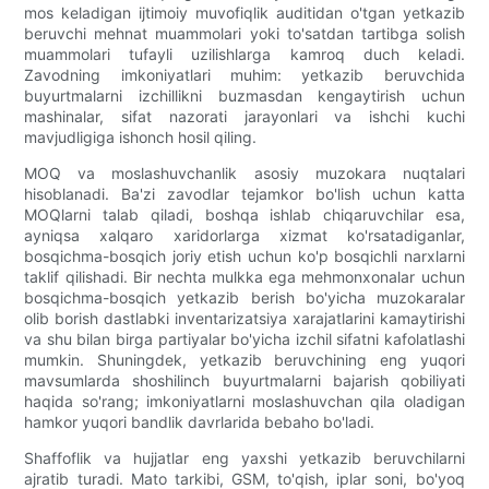
mos keladigan ijtimoiy muvofiqlik auditidan o'tgan yetkazib
beruvchi mehnat muammolari yoki to'satdan tartibga solish
muammolari tufayli uzilishlarga kamroq duch keladi.
Zavodning imkoniyatlari muhim: yetkazib beruvchida
buyurtmalarni izchillikni buzmasdan kengaytirish uchun
mashinalar, sifat nazorati jarayonlari va ishchi kuchi
mavjudligiga ishonch hosil qiling.
MOQ va moslashuvchanlik asosiy muzokara nuqtalari
hisoblanadi. Ba'zi zavodlar tejamkor bo'lish uchun katta
MOQlarni talab qiladi, boshqa ishlab chiqaruvchilar esa,
ayniqsa xalqaro xaridorlarga xizmat ko'rsatadiganlar,
bosqichma-bosqich joriy etish uchun ko'p bosqichli narxlarni
taklif qilishadi. Bir nechta mulkka ega mehmonxonalar uchun
bosqichma-bosqich yetkazib berish bo'yicha muzokaralar
olib borish dastlabki inventarizatsiya xarajatlarini kamaytirishi
va shu bilan birga partiyalar bo'yicha izchil sifatni kafolatlashi
mumkin. Shuningdek, yetkazib beruvchining eng yuqori
mavsumlarda shoshilinch buyurtmalarni bajarish qobiliyati
haqida so'rang; imkoniyatlarni moslashuvchan qila oladigan
hamkor yuqori bandlik davrlarida bebaho bo'ladi.
Shaffoflik va hujjatlar eng yaxshi yetkazib beruvchilarni
ajratib turadi. Mato tarkibi, GSM, to'qish, iplar soni, bo'yoq