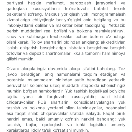
partiyasi haqida ma'lumot, pardozlash jarayonlari va
qadoqlash xususiyatlarini ko'rsatuvchi batafsil texnik
paketlarni so'rang. Maxsus yorliqlash yoki monogrammalash
xizmatlariga ehtiyojingiz bor-yo'qligini aniq belgilang va bu
imkoniyatlarni dalillar va maketlar bilan tasdiqlang. Yetkazib
berish muddatlari real bo'lishi va bojxona rasmiylashtiruvi,
sinov va kutilmagan kechikishlar uchun buferni o'z ichiga
olishi kerak. To'lov shartlarini oldindan aniqlang: akkreditivlar,
ishlab chiqarish bosqichlariga nisbatan bosqichma-bosqich
to'lovlar va depozit shartnomalari ikkala tomonni ham himoya
qilishi mumkin.
O'zaro aloqalaringiz davomida aloqa sifatini baholang. Tez
javob beradigan, aniq namunalarni taqdim etadigan va
potentsial muammolarni oldindan aytib beradigan yetkazib
beruvchilar ko'pincha uzoq muddatli istiqbolda ishonishingiz
mumkin bo'lgan hamkorlardir. Yuk tashish logistikasi bo'yicha
tajriba yana bir farqlovchi xususiyatdir; ba'zi ishlab
chiqaruvchilar FOB shartlarini konsolidatsiyalangan yuk
tashish va bojxona yordami bilan ta'minlaydilar, boshqalari
esa faqat ishlab chiqaruvchilar sifatida ishlaydi. Faqat birlik
narxini emas, balki umumiy qo'nish narxini baholang: yuk
tashish, bojlar, qadoqlash va ichki logistika umumiy
xarajatlarga jiddiy ta'sir ko'rsatishi mumkin.