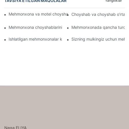
TAVSIYA ETILGAN MAQOLALAR
Yangiliklar
Mehmonxona va motel choyshablarini ulgurji Onlaynda sotib oli
Choyshab va choyshab o'rtasi
Mehmonxona choyshablarini nima shunchalik qulay qiladi
Mehmonxonada qancha turdag
Ishlatilgan mehmonxonalar kabi sifatli varaqlarni qanday topis
Sizning mulkingiz uchun mehmo
Nega ELIYA