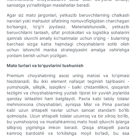
sanoatga yo'naltirilgan maslahatlar beradi.
Agar siz mato jargonlari, yetkazib beruvchilarning chalkash
narxlari yoki mahsulot sifatining nomuvofiqligidan charchagan
bo'lsangiz, to'g'ri joydasiz. Materialshunoslik, yetkazib
beruvchilarni tanlash, sifat protokollari va logistika sohalarini
qamrab oluvchi amaliy ko'rsatmalar uchun o'qing - bularning
barchasi sizga katta hajmdagi choyshablarni sotib olish
uchun ishonchli manba strategiyasini amalga oshirishga
yordam berish uchun yozilgan.
Mato turlari va to'quvlarini tushunish
Premium choyshabning asosi uning matosi va to'qimasi
hisoblanadi. Bu ikki element nafaqat teginish tajribasini -
yumshoqlik, silliqlik, issiqlikni - balki chidamlilikni, qisqarish
tezligini va choyshablarning yuzlab tijorat kir yuvish joylarida
qanday ishlashini ham belgilaydi. Paxta kabi tabiiy tolalar
mehmonxona choyshablari, ayniqsa Misr va Pima paxtasi
kabi uzun shtapelli navlar uchun sanoat standarti bo'lib
qolmoqda. Uzun shtapelli tolalar uzunroq va bir xilroq bo'lib,
bu yumshoqroq va mustahkamroq mato hosil qiluvchi iplarga
silliqroq yigirishga imkon beradi. Qisqa shtapelli paxta
kamroq bardoshli va to'kilishga moyil bo'ladi, bu esa