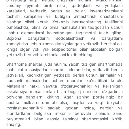
umumiy qiymati birlik narxi, qadoqlash va yorliqlash
xarajatlari, yetkazib berish va bojlar, inventarizatsiyani
tashish xarajatlari va kutilgan almashtirish chastotasini
hisobga olishi kerak. Yetkazib beruvchilarning takliflarini
baholashda, olma va olma mahsulotlarini taqqoslash uchun
ushbu elementlarni ko'rsatadigan taqsimotni talab qiling.
Bojxona xarajatlarini soddalashtirish va xarajatlarni
kamaytirish uchun konsolidatsiyalangan yetkazib berishni o'z
ichiga olgan yoki yuk ekspeditorlari bilan aloqalari bo'lgan
yetkazib beruvchilarni tanlashni ko'rib chiqing.
Shartnoma shartlari juda muhim. Yaxshi tuzilgan shartnomada
mahsulot xususiyatlari, maqbul tolerantliklar, yetkazib berish
jadvallari, kechiktirilgan yetkazib berish uchun jarimalar va
nuqsonli mahsulotlar uchun choralar ko'rsatilishi kerak.
Materiallar narxi, valyuta o'zgaruvchanligi va kelishilgan
eskalatsiya mexanizmlari bilan bog'liq narxlarni o'zgartirish
bo'yicha bandlarni kiriting. Agar sizning portfelingiz bir
nechta mulklarni qamrab olsa, miqdor va vaqt bo'yicha
moslashuvchanlikni saqlab qolgan holda, narxlar va
standartlarni belgilash imkonini beruvchi alohida xarid
buyurtmalari bilan asosiy ta'minot shartnomasini ko'rib
chiqing.