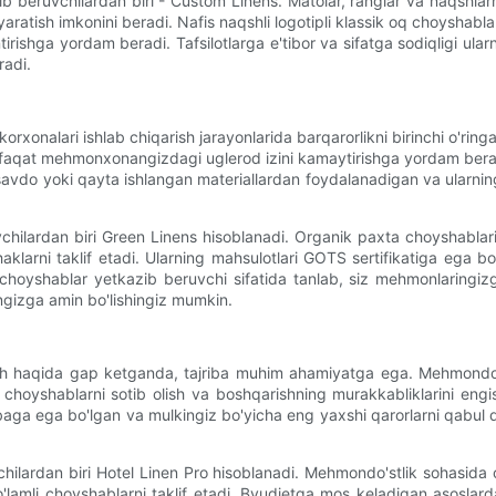
azib beruvchilardan biri - Custom Linens. Matolar, ranglar va naqs
tish imkonini beradi. Nafis naqshli logotipli klassik oq choyshablar
tirishga yordam beradi. Tafsilotlarga e'tibor va sifatga sodiqligi ul
radi.
onalari ishlab chiqarish jarayonlarida barqarorlikni birinchi o'rin
afaqat mehmonxonangizdagi uglerod izini kamaytirishga yordam beradi,
savdo yoki qayta ishlangan materiallardan foydalanadigan va ularning 
uvchilardan biri Green Linens hisoblanadi. Organik paxta choyshabla
'shaklarni taklif etadi. Ularning mahsulotlari GOTS sertifikatiga ega b
i choyshablar yetkazib beruvchi sifatida tanlab, siz mehmonlaringi
gizga amin bo'lishingiz mumkin.
 haqida gap ketganda, tajriba muhim ahamiyatga ega. Mehmondo'stli
a choyshablarni sotib olish va boshqarishning murakkabliklarini 
ibaga ega bo'lgan va mulkingiz bo'yicha eng yaxshi qarorlarni qabul
chilardan biri Hotel Linen Pro hisoblanadi. Mehmondo'stlik sohasida 
o'lamli choyshablarni taklif etadi. Byudjetga mos keladigan asoslar