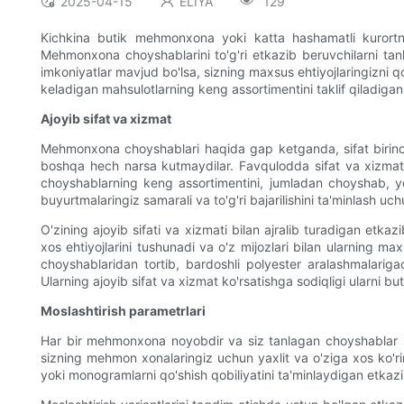
2025-04-15
ELIYA
129
Kichkina butik mehmonxona yoki katta hashamatli kurortni
Mehmonxona choyshablarini to'g'ri etkazib beruvchilarni tan
imkoniyatlar mavjud bo'lsa, sizning maxsus ehtiyojlaringizni 
keladigan mahsulotlarning keng assortimentini taklif qiladig
Ajoyib sifat va xizmat
Mehmonxona choyshablari haqida gap ketganda, sifat birinch
boshqa hech narsa kutmaydilar. Favqulodda sifat va xizmatni
choyshablarning keng assortimentini, jumladan choyshab, yosti
buyurtmalaringiz samarali va to'g'ri bajarilishini ta'minlash 
O'zining ajoyib sifati va xizmati bilan ajralib turadigan etk
xos ehtiyojlarini tushunadi va o'z mijozlari bilan ularning 
choyshablaridan tortib, bardoshli polyester aralashmalariga
Ularning ajoyib sifat va xizmat ko'rsatishga sodiqligi ularni
Moslashtirish parametrlari
Har bir mehmonxona noyobdir va siz tanlagan choyshablar sizni
sizning mehmon xonalaringiz uchun yaxlit va o'ziga xos ko'rin
yoki monogramlarni qo'shish qobiliyatini ta'minlaydigan etkazib