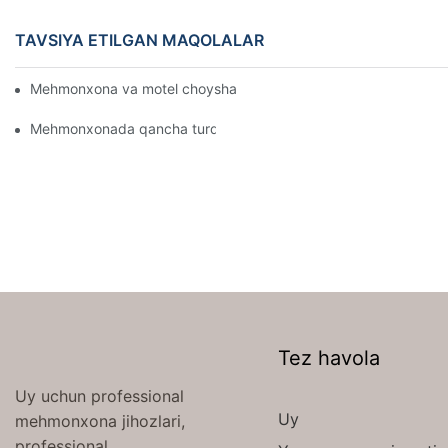
TAVSIYA ETILGAN MAQOLALAR
Mehmonxona va motel choyshablarini ulgurji Onlaynda sotib oli
Mehmonxonada qancha turdagi to'shak mavjud
Tez havola
Uy uchun professional
Uy
mehmonxona jihozlari,
professional