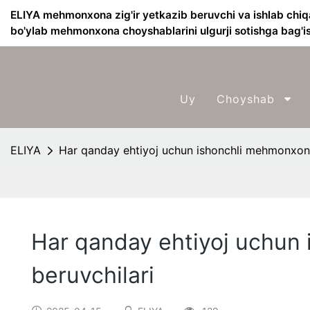
ELIYA mehmonxona zig'ir yetkazib beruvchi va ishlab chiq
bo'ylab mehmonxona choyshablarini ulgurji sotishga bag'i
Uy
Choyshab
ELIYA
Har qanday ehtiyoj uchun ishonchli mehmonxona
Har qanday ehtiyoj uchun
beruvchilari