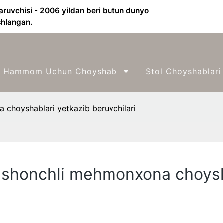
aruvchisi - 2006 yildan beri butun dunyo
shlangan.
Hammom Uchun Choyshab
Stol Choyshablari
 choyshablari yetkazib beruvchilari
 ishonchli mehmonxona choysh