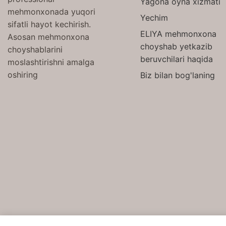
Yagona oyna xizmati
mehmonxonada yuqori
Yechim
sifatli hayot kechirish.
ELIYA mehmonxona
Asosan mehmonxona
choyshab yetkazib
choyshablarini
beruvchilari haqida
moslashtirishni amalga
oshiring
Biz bilan bog'laning