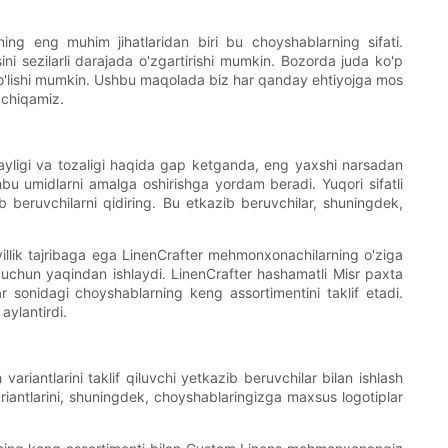
ng eng muhim jihatlaridan biri bu choyshablarning sifati.
i sezilarli darajada o'zgartirishi mumkin. Bozorda juda ko'p
a bo'lishi mumkin. Ushbu maqolada biz har qanday ehtiyojga mos
 chiqamiz.
ayligi va tozaligi haqida gap ketganda, eng yaxshi narsadan
bu umidlarni amalga oshirishga yordam beradi. Yuqori sifatli
ib beruvchilarni qidiring. Bu etkazib beruvchilar, shuningdek,
 yillik tajribaga ega LinenCrafter mehmonxonachilarning o'ziga
h uchun yaqindan ishlaydi. LinenCrafter hashamatli Misr paxta
r sonidagi choyshablarning keng assortimentini taklif etadi.
aylantirdi.
riantlarini taklif qiluvchi yetkazib beruvchilar bilan ishlash
ariantlarini, shuningdek, choyshablaringizga maxsus logotiplar