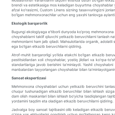
Moslashtirish variantlarini taqdim etishda ustun bo'lgan etk
brendi va estetikasiga mos keladigan buyurtma choyshablar yara
afzal ko'rasizmi, Custom Linens sizning tasavvuringizni jonlan
bo'lgan mehmonxonachilar uchun eng yaxshi tanlovga aylanti
Ekologik barqarorlik
Bugungi ekologiyaga e'tiborli dunyoda ko'proq mehmonxona korx
choyshablarni taklif qiluvchi yetkazib beruvchilarni tanlash n
mehmonlarni ham jalb qiladi. Mahsulotlarida organik, adolatli 
ega bo'lgan etkazib beruvchilarni qidiring.
Atrof-muhit barqarorligi yo'lida etakchi bo'lgan etkazib ber
pestitsidlardan xoli choyshablar, yostiq jildlari va ko'rpa-to
standartlariga javob berishini ta'minlaydi. Yashil choyshabn
manbalardan tayyorlangan choyshablar bilan ta'minlayotganin
Sanoat ekspertizasi
Mehmonxona choyshablari uchun yetkazib beruvchini tanlash
chuqur tushunadigan etkazib beruvchilar bilan ishlash sizg
dam olish maskanlari bilan ishlash bo'yicha tasdiqlangan tajr
yordamini taqdim eta oladigan etkazib beruvchilarni qidiring.
Jadvalga boy sanoat tajribasini olib keladigan etkazib beruv
o'ziga xos ehtiyojlarini qondirish uchun mo'ljallangan keng k