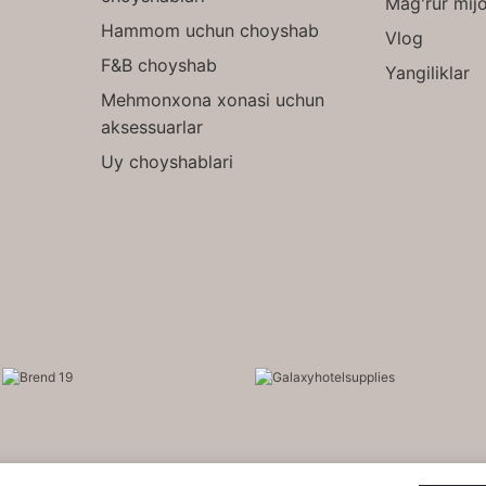
Mag'rur mijo
Hammom uchun choyshab
Vlog
F&B choyshab
Yangiliklar
Mehmonxona xonasi uchun
aksessuarlar
Uy choyshablari