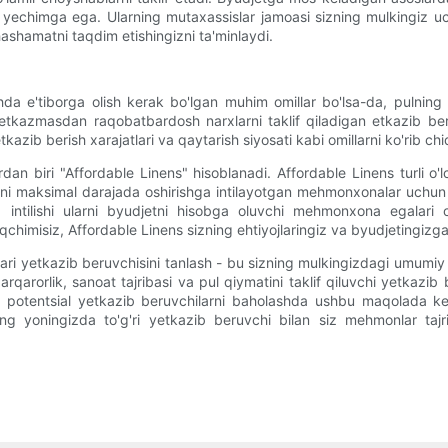
yechimga ega. Ularning mutaxassislar jamoasi sizning mulkingiz u
ashamatni taqdim etishingizni ta'minlaydi.
shda e'tiborga olish kerak bo'lgan muhim omillar bo'lsa-da, pulni
etkazmasdan raqobatbardosh narxlarni taklif qiladigan etkazib ber
azib berish xarajatlari va qaytarish siyosati kabi omillarni ko'rib chi
rdan biri "Affordable Linens" hisoblanadi. Affordable Linens turli
ni maksimal darajada oshirishga intilayotgan mehmonxonalar uchun by
a intilishi ularni byudjetni hisobga oluvchi mehmonxona egalari
chimisiz, Affordable Linens sizning ehtiyojlaringiz va byudjetingiz
ari yetkazib beruvchisini tanlash - bu sizning mulkingizdagi umumiy 
barqarorlik, sanoat tajribasi va pul qiymatini taklif qiluvchi yetka
 potentsial yetkazib beruvchilarni baholashda ushbu maqolada kelti
ng yoningizda to'g'ri yetkazib beruvchi bilan siz mehmonlar tajri