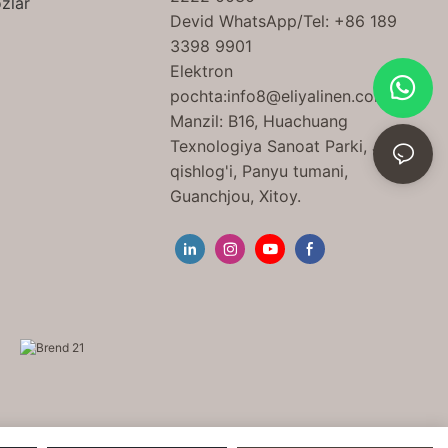
zlar
Devid WhatsApp/Tel: +86 189
3398 9901
Elektron
pochta:
info8@eliyalinen.com
Manzil: B16, Huachuang
Texnologiya Sanoat Parki, Jinshan
qishlog'i, Panyu tumani,
Guanchjou, Xitoy.