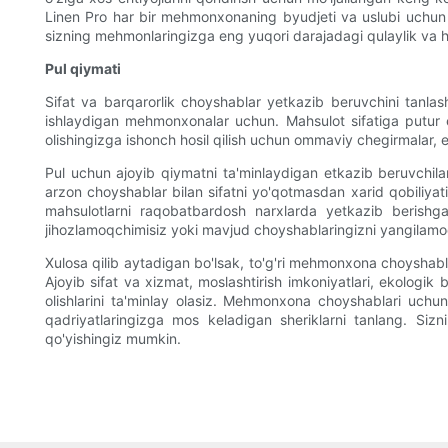
Linen Pro har bir mehmonxonaning byudjeti va uslubi uchun 
sizning mehmonlaringizga eng yuqori darajadagi qulaylik va h
Pul qiymati
Sifat va barqarorlik choyshablar yetkazib beruvchini tanla
ishlaydigan mehmonxonalar uchun. Mahsulot sifatiga putur 
olishingizga ishonch hosil qilish uchun ommaviy chegirmalar, etk
Pul uchun ajoyib qiymatni ta'minlaydigan etkazib beruvchila
arzon choyshablar bilan sifatni yo'qotmasdan xarid qobiliyati
mahsulotlarni raqobatbardosh narxlarda yetkazib berishg
jihozlamoqchimisiz yoki mavjud choyshablaringizni yangilamoq
Xulosa qilib aytadigan bo'lsak, to'g'ri mehmonxona choyshabl
Ajoyib sifat va xizmat, moslashtirish imkoniyatlari, ekologik 
olishlarini ta'minlay olasiz. Mehmonxona choyshablari uchun
qadriyatlaringizga mos keladigan sheriklarni tanlang. Sizni
qo'yishingiz mumkin.