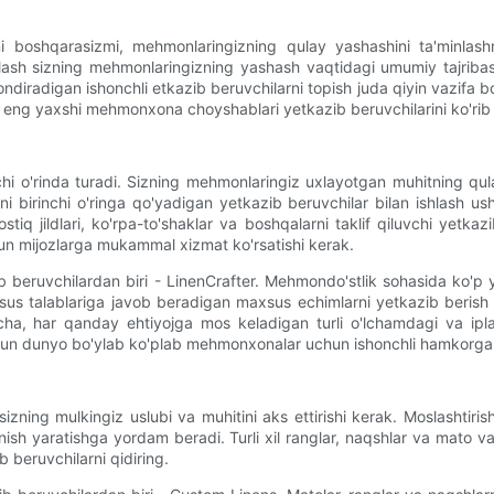
 boshqarasizmi, mehmonlaringizning qulay yashashini ta'minlashni
lash sizning mehmonlaringizning yashash vaqtidagi umumiy tajribasin
qondiradigan ishonchli etkazib beruvchilarni topish juda qiyin vazif
an eng yaxshi mehmonxona choyshablari yetkazib beruvchilarini ko'rib
i o'rinda turadi. Sizning mehmonlaringiz uxlayotgan muhitning qul
 birinchi o'ringa qo'yadigan yetkazib beruvchilar bilan ishlash ush
q jildlari, ko'rpa-to'shaklar va boshqalarni taklif qiluvchi yetkaz
uchun mijozlarga mukammal xizmat ko'rsatishi kerak.
azib beruvchilardan biri - LinenCrafter. Mehmondo'stlik sohasida ko'p
maxsus talablariga javob beradigan maxsus echimlarni yetkazib beris
cha, har qanday ehtiyojga mos keladigan turli o'lchamdagi va ipla
 butun dunyo bo'ylab ko'plab mehmonxonalar uchun ishonchli hamkorga 
ng mulkingiz uslubi va muhitini aks ettirishi kerak. Moslashtirish va
ish yaratishga yordam beradi. Turli xil ranglar, naqshlar va mato v
 beruvchilarni qidiring.