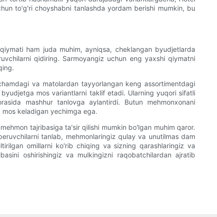
chun to'g'ri choyshabni tanlashda yordam berishi mumkin, bu
ng qiymati ham juda muhim, ayniqsa, cheklangan byudjetlarda
uvchilarni qidiring. Sarmoyangiz uchun eng yaxshi qiymatni
qing.
 o'lchamdagi va matolardan tayyorlangan keng assortimentdagi
udjetga mos variantlarni taklif etadi. Ularning yuqori sifatli
 orasida mashhur tanlovga aylantirdi. Butun mehmonxonani
ga mos keladigan yechimga ega.
mehmon tajribasiga ta'sir qilishi mumkin bo'lgan muhim qaror.
zib beruvchilarni tanlab, mehmonlaringiz qulay va unutilmas dam
rilgan omillarni ko'rib chiqing va sizning qarashlaringiz va
basini oshirishingiz va mulkingizni raqobatchilardan ajratib