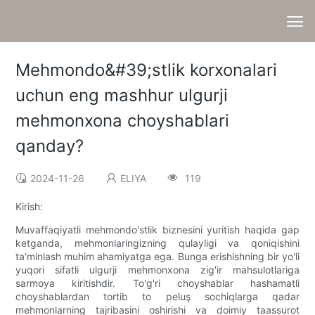
Mehmondo&#39;stlik korxonalari
uchun eng mashhur ulgurji
mehmonxona choyshablari
qanday?
2024-11-26
ELIYA
119
Kirish:
Muvaffaqiyatli mehmondo'stlik biznesini yuritish haqida gap
ketganda, mehmonlaringizning qulayligi va qoniqishini
ta'minlash muhim ahamiyatga ega. Bunga erishishning bir yo'li
yuqori sifatli ulgurji mehmonxona zig'ir mahsulotlariga
sarmoya kiritishdir. To'g'ri choyshablar hashamatli
choyshablardan tortib to peluş sochiqlarga qadar
mehmonlarning tajribasini oshirishi va doimiy taassurot