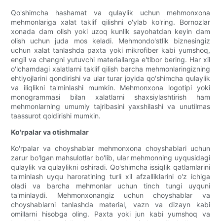
Qo'shimcha hashamat va qulaylik uchun mehmonxona
mehmonlariga xalat taklif qilishni o'ylab ko'ring. Bornozlar
xonada dam olish yoki uzoq kunlik sayohatdan keyin dam
olish uchun juda mos keladi. Mehmondo'stlik biznesingiz
uchun xalat tanlashda paxta yoki mikrofiber kabi yumshoq,
engil va changni yutuvchi materiallarga e'tibor bering. Har xil
o'lchamdagi xalatlarni taklif qilish barcha mehmonlaringizning
ehtiyojlarini qondirishi va ular turar joyida qo'shimcha qulaylik
va iliqlikni ta'minlashi mumkin. Mehmonxona logotipi yoki
monogrammasi bilan xalatlarni shaxsiylashtirish ham
mehmonlarning umumiy tajribasini yaxshilashi va unutilmas
taassurot qoldirishi mumkin.
Ko'rpalar va otishmalar
Ko'rpalar va choyshablar mehmonxona choyshablari uchun
zarur bo'lgan mahsulotlar bo'lib, ular mehmonning uyqusidagi
qulaylik va qulaylikni oshiradi. Qo'shimcha issiqlik qatlamlarini
ta'minlash uyqu haroratining turli xil afzalliklarini o'z ichiga
oladi va barcha mehmonlar uchun tinch tungi uyquni
ta'minlaydi. Mehmonxonangiz uchun choyshablar va
choyshablarni tanlashda material, vazn va dizayn kabi
omillarni hisobga oling. Paxta yoki jun kabi yumshoq va