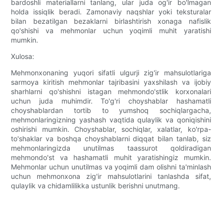
bardoshli materiallarni tanlang, ular juda og'ir bo'lmagan
holda issiqlik beradi. Zamonaviy naqshlar yoki teksturalar
bilan bezatilgan bezaklarni birlashtirish xonaga nafislik
qo'shishi va mehmonlar uchun yoqimli muhit yaratishi
mumkin.
Xulosa:
Mehmonxonaning yuqori sifatli ulgurji zig'ir mahsulotlariga
sarmoya kiritish mehmonlar tajribasini yaxshilash va ijobiy
sharhlarni qo'shishni istagan mehmondo'stlik korxonalari
uchun juda muhimdir. To'g'ri choyshablar hashamatli
choyshablardan tortib to yumshoq sochiqlargacha,
mehmonlaringizning yashash vaqtida qulaylik va qoniqishini
oshirishi mumkin. Choyshablar, sochiqlar, xalatlar, ko'rpa-
to'shaklar va boshqa choyshablarni diqqat bilan tanlab, siz
mehmonlaringizda unutilmas taassurot qoldiradigan
mehmondo'st va hashamatli muhit yaratishingiz mumkin.
Mehmonlar uchun unutilmas va yoqimli dam olishni ta'minlash
uchun mehmonxona zig'ir mahsulotlarini tanlashda sifat,
qulaylik va chidamlilikka ustunlik berishni unutmang.