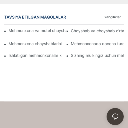
TAVSIYA ETILGAN MAQOLALAR
Yangiliklar
Mehmonxona va motel choyshablarini ulgurji Onlaynda sotib oli
Choyshab va choyshab o'rtasi
Mehmonxona choyshablarini nima shunchalik qulay qiladi
Mehmonxonada qancha turdag
Ishlatilgan mehmonxonalar kabi sifatli varaqlarni qanday topis
Sizning mulkingiz uchun mehmo