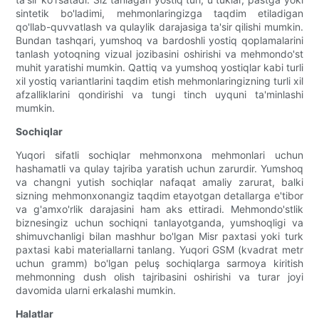
sintetik bo'ladimi, mehmonlaringizga taqdim etiladigan
qo'llab-quvvatlash va qulaylik darajasiga ta'sir qilishi mumkin.
Bundan tashqari, yumshoq va bardoshli yostiq qoplamalarini
tanlash yotoqning vizual jozibasini oshirishi va mehmondo'st
muhit yaratishi mumkin. Qattiq va yumshoq yostiqlar kabi turli
xil yostiq variantlarini taqdim etish mehmonlaringizning turli xil
afzalliklarini qondirishi va tungi tinch uyquni ta'minlashi
mumkin.
Sochiqlar
Yuqori sifatli sochiqlar mehmonxona mehmonlari uchun
hashamatli va qulay tajriba yaratish uchun zarurdir. Yumshoq
va changni yutish sochiqlar nafaqat amaliy zarurat, balki
sizning mehmonxonangiz taqdim etayotgan detallarga e'tibor
va g'amxo'rlik darajasini ham aks ettiradi. Mehmondo'stlik
biznesingiz uchun sochiqni tanlayotganda, yumshoqligi va
shimuvchanligi bilan mashhur bo'lgan Misr paxtasi yoki turk
paxtasi kabi materiallarni tanlang. Yuqori GSM (kvadrat metr
uchun gramm) bo'lgan peluş sochiqlarga sarmoya kiritish
mehmonning dush olish tajribasini oshirishi va turar joyi
davomida ularni erkalashi mumkin.
Halatlar