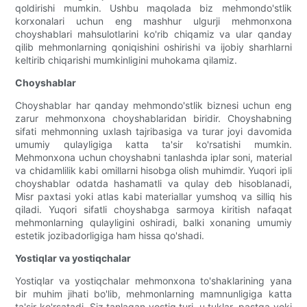
qoldirishi mumkin. Ushbu maqolada biz mehmondo'stlik
korxonalari uchun eng mashhur ulgurji mehmonxona
choyshablari mahsulotlarini ko'rib chiqamiz va ular qanday
qilib mehmonlarning qoniqishini oshirishi va ijobiy sharhlarni
keltirib chiqarishi mumkinligini muhokama qilamiz.
Choyshablar
Choyshablar har qanday mehmondo'stlik biznesi uchun eng
zarur mehmonxona choyshablaridan biridir. Choyshabning
sifati mehmonning uxlash tajribasiga va turar joyi davomida
umumiy qulayligiga katta ta'sir ko'rsatishi mumkin.
Mehmonxona uchun choyshabni tanlashda iplar soni, material
va chidamlilik kabi omillarni hisobga olish muhimdir. Yuqori ipli
choyshablar odatda hashamatli va qulay deb hisoblanadi,
Misr paxtasi yoki atlas kabi materiallar yumshoq va silliq his
qiladi. Yuqori sifatli choyshabga sarmoya kiritish nafaqat
mehmonlarning qulayligini oshiradi, balki xonaning umumiy
estetik jozibadorligiga ham hissa qo'shadi.
Yostiqlar va yostiqchalar
Yostiqlar va yostiqchalar mehmonxona to'shaklarining yana
bir muhim jihati bo'lib, mehmonlarning mamnunligiga katta
ta'sir ko'rsatadi. Siz tanlagan yostiq turi, u tuklar, pastga yoki