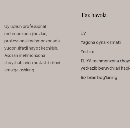
Tez havola
Uy uchun professional
Uy
mehmonxona jihozlari,
professional mehmonxonada
Yagona oyna xizmati
yuqori sifatli hayot kechirish.
Yechim
Asosan mehmonxona
ELIYA mehmonxona choy
choyshablarini moslashtirishni
yetkazib beruvchilari haq
amalga oshiring
Biz bilan bog'laning