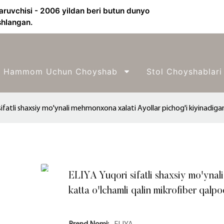
aruvchisi - 2006 yildan beri butun dunyo
shlangan.
Hammom Uchun Choyshab
Stol Choyshablari
ifatli shaxsiy mo'ynali mehmonxona xalati Ayollar pichog'i kiyinadigan
ELIYA Yuqori sifatli shaxsiy mo'ynal
katta o'lchamli qalin mikrofiber qalpoq