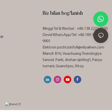
Biz bilan bog'lanish
Meggi Tel
& Wechat
: +86 138 2222 0030
Devid WhatsApp/Tel: +86 189 3398
lar
9901
Elektron pochta:
info8@eliyalinen.com
Manzil: B16, Huachuang Texnologiya
Sanoat Parki, Jinshan qishlog'i, Panyu
tumani, Guanchjou, Xitoy.