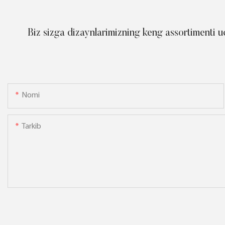
Biz sizga dizaynlarimizning keng assortimenti u
Nomi
Tarkib