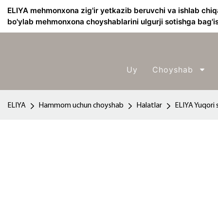
ELIYA mehmonxona zig'ir yetkazib beruvchi va ishlab chiq
bo'ylab mehmonxona choyshablarini ulgurji sotishga bag'i
Uy
Choyshab
ELIYA
Hammom uchun choyshab
Halatlar
ELIYA Yuqori s