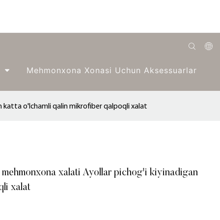
English
Mehmonxona Xonasi Uchun Aksessuarlar
Română
Беларуская
 katta o'lchamli qalin mikrofiber qalpoqli xalat
O'zbek
ქართველი
Bahasa Indonesia
i mehmonxona xalati Ayollar pichog'i kiyinadigan
Français
li xalat
Español
العربية