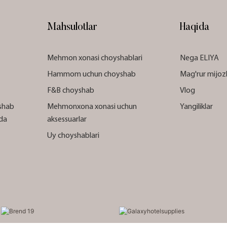
Mahsulotlar
Haqida
Mehmon xonasi choyshablari
Nega ELIYA
Hammom uchun choyshab
Mag'rur mijoz
F&B choyshab
Vlog
shab
Mehmonxona xonasi uchun
Yangiliklar
ida
aksessuarlar
Uy choyshablari