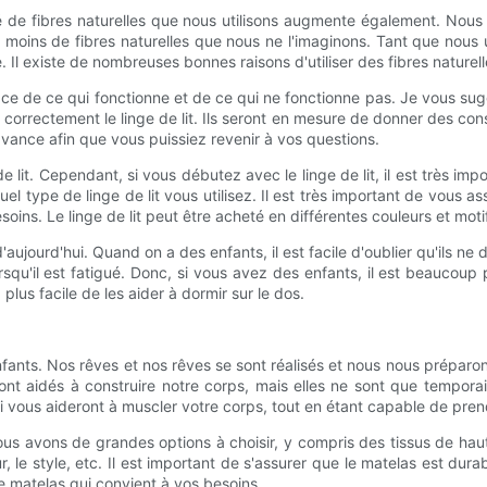
é de fibres naturelles que nous utilisons augmente également. Nous
 moins de fibres naturelles que nous ne l'imaginons. Tant que nous ut
 Il existe de nombreuses bonnes raisons d'utiliser des fibres naturel
ne trace de ce qui fonctionne et de ce qui ne fonctionne pas. Je vous 
r correctement le linge de lit. Ils seront en mesure de donner des cons
'avance afin que vous puissiez revenir à vos questions.
 lit. Cependant, si vous débutez avec le linge de lit, il est très impo
el type de linge de lit vous utilisez. Il est très important de vous a
oins. Le linge de lit peut être acheté en différentes couleurs et moti
é d'aujourd'hui. Quand on a des enfants, il est facile d'oublier qu'ils 
orsqu'il est fatigué. Donc, si vous avez des enfants, il est beaucoup p
plus facile de les aider à dormir sur le dos.
ants. Nos rêves et nos rêves se sont réalisés et nous nous préparo
 ont aidés à construire notre corps, mais elles ne sont que tempora
i vous aideront à muscler votre corps, tout en étant capable de pren
Nous avons de grandes options à choisir, y compris des tissus de haute
r, le style, etc. Il est important de s'assurer que le matelas est du
de matelas qui convient à vos besoins.