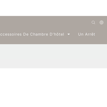
English
ccessoires De Chambre D'hôtel
Un Arrêt
Română
Беларуская
O'zbek
ქართველი
Bahasa Indonesia
Français
Español
العربية