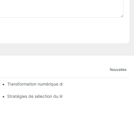
Nouvelles
les
Transformation numérique du secteur des fournitures hôtelières :
ez l'habitant : perspectives du marché chinois
Stratégies de sélection du lin pour les climats extrêmes – Zones 