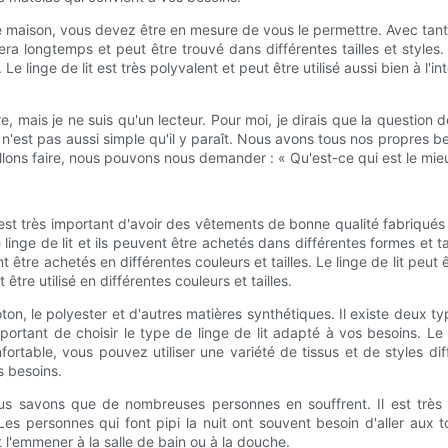
re maison, vous devez être en mesure de vous le permettre. Avec tant d
rera longtemps et peut être trouvé dans différentes tailles et styles.
 linge de lit est très polyvalent et peut être utilisé aussi bien à l'inté
, mais je ne suis qu'un lecteur. Pour moi, je dirais que la question
 n'est pas aussi simple qu'il y paraît. Nous avons tous nos propres 
llons faire, nous pouvons nous demander : « Qu'est-ce qui est le mi
l est très important d'avoir des vêtements de bonne qualité fabriqués à
linge de lit et ils peuvent être achetés dans différentes formes et tail
t être achetés en différentes couleurs et tailles. Le linge de lit peut êt
t être utilisé en différentes couleurs et tailles.
 coton, le polyester et d'autres matières synthétiques. Il existe deux ty
portant de choisir le type de linge de lit adapté à vos besoins. Le l
nfortable, vous pouvez utiliser une variété de tissus et de styles di
os besoins.
ous savons que de nombreuses personnes en souffrent. Il est trè
es personnes qui font pipi la nuit ont souvent besoin d'aller aux to
 l'emmener à la salle de bain ou à la douche.