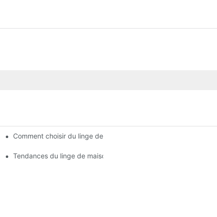
Comment choisir du linge de lit performant pour les hôtels 5 étoi
sur mesure
tel
Tendances du linge de maison haut de gamme pour les séjours ch