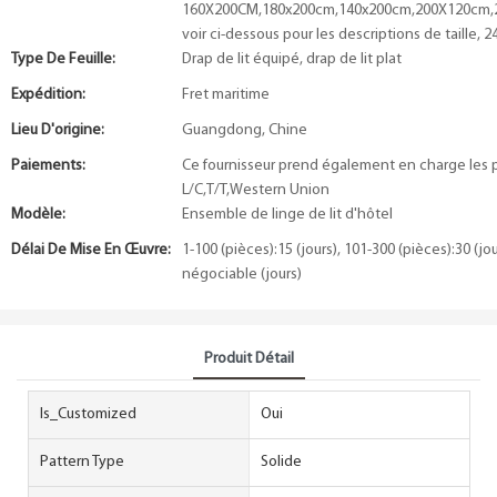
160X200CM,180x200cm,140x200cm,200X120cm,
voir ci-dessous pour les descriptions de taille,
Type De Feuille:
Drap de lit équipé, drap de lit plat
Expédition:
Fret maritime
Lieu D'origine:
Guangdong, Chine
Paiements:
Ce fournisseur prend également en charge les
L/C,T/T,Western Union
Modèle:
Ensemble de linge de lit d'hôtel
Délai De Mise En Œuvre:
1-100 (pièces):15 (jours), 101-300 (pièces):30 (jo
négociable (jours)
Produit Détail
Is_Customized
Oui
Pattern Type
Solide