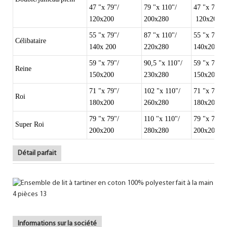
47 "x 79"/
79 "x 110"/
47 "x 79" x
120x200
200x280
120x200x
55 "x 79"/
87 "x 110"/
55 "x 79" x
Célibataire
140x 200
220x280
140x200x2
59 "x 79"/
90,5 "x 110"/
59 "x 79" x
Reine
150x200
230x280
150x200x2
71 "x 79"/
102 "x 110"/
71 "x 79" x
Roi
180x200
260x280
180x200x2
79 "x 79"/
110 "x 110"/
79 "x 79" x
Super Roi
200x200
280x280
200x200x2
Détail parfait
Informations sur la société