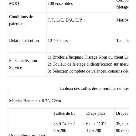
Comptage 
MOQ
100 ensembles
filetage
Conditions de
T/T, L/C, D/A, D/P,
Motif/Conc
paiement
Délai d'exécution
10-40 Jours
Technique
1) Broderie/Jacquard Tissage Nom du client Lable
Personnalisation
2) Couleur de filetage d'identification sur mesure po
Service
3) Sélection complète de valances, coussins décorati
Tableau des tailles des ensembles de literie
Matelas Hauteur < 8.7"/ 22cm
Tailles de lit
Draps plats
Draps amén
35,5 "x 79"/
67 "x 110"/
35,5 "x 79"
90x200
170x280
90x200x20
Double/jumeau/plein