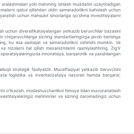
nov aralashmalari yoki matoning ishlash muddatini uzaytiradigan
tmalarni qabul qilishdan oldin samaradorlikni baholash uchun
i yaratish uchun mahsulot sinovlariga qo'shma investitsiyalarni
sh uchun diversifikatsiyalangan yetkazib beruvchilar bazasini
lab chiqaruvchilarga sizning standartlaringizga javob berishga
iqing, bu esa sadoqat va samaradorlikni oshirishi mumkin. Va
a nizolarni hal qilish mexanizmlarini rasmiylashtiring. Zig'ir
 operatsiyalaringizda innovatsiya, barqarorlik va yaxshilangan
lluqli strategik faoliyatdir. Muvaffaqiyat yetkazib beruvchini
uxta logistika va inventarizatsiya nazorati hamda barqaror,
larini o'tkazish, moslashuvchanlikni himoya bilan muvozanatlash
b investitsiyalaringiz mehmonlar va sizning daromadingiz uchun