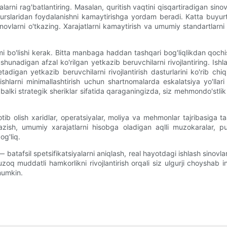
yalarni rag'batlantiring. Masalan, quritish vaqtini qisqartiradigan si
esurslaridan foydalanishni kamaytirishga yordam beradi. Katta buyur
i sinovlarni o'tkazing. Xarajatlarni kamaytirish va umumiy standartlarn
mi bo'lishi kerak. Bitta manbaga haddan tashqari bog'liqlikdan qochi
unadigan afzal ko'rilgan yetkazib beruvchilarni rivojlantiring. Ish
digan yetkazib beruvchilarni rivojlantirish dasturlarini ko'rib ch
hlarni minimallashtirish uchun shartnomalarda eskalatsiya yo'llari v
balki strategik sheriklar sifatida qaraganingizda, siz mehmondo'stlik
b olish xaridlar, operatsiyalar, moliya va mehmonlar tajribasiga taa
tkazish, umumiy xarajatlarni hisobga oladigan aqlli muzokaralar, p
og'liq.
 — batafsil spetsifikatsiyalarni aniqlash, real hayotdagi ishlash sinov
 uzoq muddatli hamkorlikni rivojlantirish orqali siz ulgurji choysha
 mumkin.