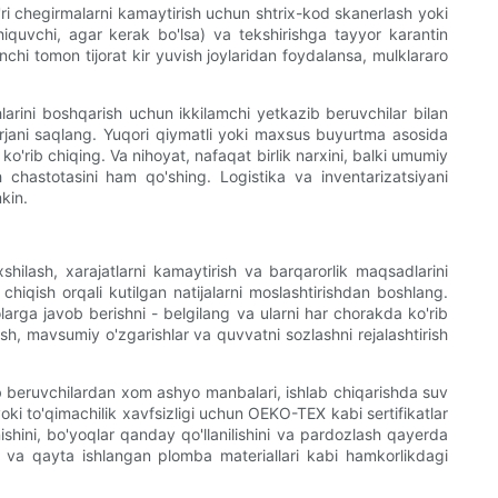
g'ri chegirmalarni kamaytirish uchun shtrix-kod skanerlash yoki
hi chiquvchi, agar kerak bo'lsa) va tekshirishga tayyor karantin
inchi tomon tijorat kir yuvish joylaridan foydalansa, mulklararo
hlarini boshqarish uchun ikkilamchi yetkazib beruvchilar bilan
rjani saqlang. Yuqori qiymatli yoki maxsus buyurtma asosida
'rib chiqing. Va nihoyat, nafaqat birlik narxini, balki umumiy
 chastotasini ham qo'shing. Logistika va inventarizatsiyani
kin.
hilash, xarajatlarni kamaytirish va barqarorlik maqsadlarini
chiqish orqali kutilgan natijalarni moslashtirishdan boshlang.
larga javob berishni - belgilang va ularni har chorakda ko'rib
h, mavsumiy o'zgarishlar va quvvatni sozlashni rejalashtirish
 beruvchilardan xom ashyo manbalari, ishlab chiqarishda suv
ki to'qimachilik xavfsizligi uchun OEKO-TEX kabi sertifikatlar
nishini, bo'yoqlar qanday qo'llanilishini va pardozlash qayerda
ari va qayta ishlangan plomba materiallari kabi hamkorlikdagi