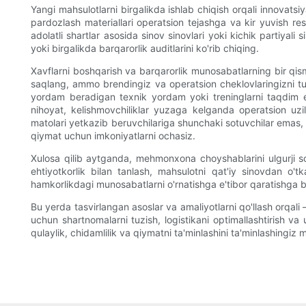
Yangi mahsulotlarni birgalikda ishlab chiqish orqali innovatsi
pardozlash materiallari operatsion tejashga va kir yuvish r
adolatli shartlar asosida sinov sinovlari yoki kichik partiyal
yoki birgalikda barqarorlik auditlarini ko'rib chiqing.
Xavflarni boshqarish va barqarorlik munosabatlarning bir qis
saqlang, ammo brendingiz va operatsion cheklovlaringizni tush
yordam beradigan texnik yordam yoki treninglarni taqdim eta
nihoyat, kelishmovchiliklar yuzaga kelganda operatsion uzilis
matolari yetkazib beruvchilariga shunchaki sotuvchilar emas, 
qiymat uchun imkoniyatlarni ochasiz.
Xulosa qilib aytganda, mehmonxona choyshablarini ulgurji soti
ehtiyotkorlik bilan tanlash, mahsulotni qat'iy sinovdan o'
hamkorlikdagi munosabatlarni o'rnatishga e'tibor qaratishga b
Bu yerda tasvirlangan asoslar va amaliyotlarni qo'llash orqali
uchun shartnomalarni tuzish, logistikani optimallashtirish va
qulaylik, chidamlilik va qiymatni ta'minlashini ta'minlashingiz