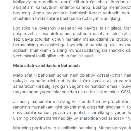
Moliyaviy barqarorlik va obro'-e'tibor ko'pincha e'tibordan
xarajatlarni kamaytirishi ehtimoli kamroq. Boshqa mehmondo'stl
buyuring. Aloqa jarayonlarini baholash kerak: yetkazib beruv
shoshilinch to'ldirishlarni boshqarish qobiliyatini aniqlang.
Logistika va joylashuv xarajatlar va xavfga ta'sir qiladi. Ma
chiqaruvchilar esa birlik uchun pastroq xarajatlarni taklif q
Tez qayta to'ldirish uchun mahalliy mahsulotlarni va iqtisod
beruvchining moslashishga tayyorligini baholang: ular maxsus k
sozlashi mumkinmi? Sizning munosabatlaringizni sheriklik sif
yechimlarni taklif qilish uchun faol ishlaydi.
Mato sifati va ishlashini baholash
Mato sifatini baholash uchun ham ob'ektiv ko'rsatkichlar, ham
qulaylik va nafas olish qobiliyatini ta'minlaydi, aralash va m
samaradorlikni belgilaydigan yagona ko'rsatkich emas - GSM (k
tayyorlangan yuqori iplar sonidan ustun bo'lishi mumkin. GSM, i
Jismoniy namunalarni so'rang va standart sinov protokolini jor
rangning mustahkamligini tekshirishni, qisqarish sinovlarini, 
choyshablar sanoat yuvish va quritish sharoitlariga, yuqori h
ularning choyshablarini haqiqiy uy sharoitida yoki sanoat kir yu
Matoning pardozi va qo'llanilishini baholang. Merserizatsiya, 