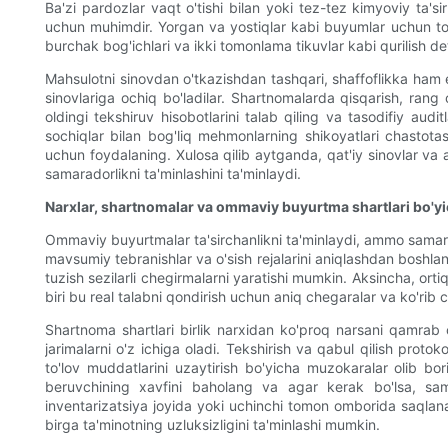
Ba'zi pardozlar vaqt o'tishi bilan yoki tez-tez kimyoviy ta'si
uchun muhimdir. Yorgan va yostiqlar kabi buyumlar uchun to'ldir
burchak bog'ichlari va ikki tomonlama tikuvlar kabi qurilish de
Mahsulotni sinovdan o'tkazishdan tashqari, shaffoflikka ham e'
sinovlariga ochiq bo'ladilar. Shartnomalarda qisqarish, rang o
oldingi tekshiruv hisobotlarini talab qiling va tasodifiy audi
sochiqlar bilan bog'liq mehmonlarning shikoyatlari chastotas
uchun foydalaning. Xulosa qilib aytganda, qat'iy sinovlar va a
samaradorlikni ta'minlashini ta'minlaydi.
Narxlar, shartnomalar va ommaviy buyurtma shartlari bo'yi
Ommaviy buyurtmalar ta'sirchanlikni ta'minlaydi, ammo samaral
mavsumiy tebranishlar va o'sish rejalarini aniqlashdan boshlan
tuzish sezilarli chegirmalarni yaratishi mumkin. Aksincha, ort
biri bu real talabni qondirish uchun aniq chegaralar va ko'rib 
Shartnoma shartlari birlik narxidan ko'proq narsani qamrab ol
jarimalarni o'z ichiga oladi. Tekshirish va qabul qilish protoko
to'lov muddatlarini uzaytirish bo'yicha muzokaralar olib 
beruvchining xavfini baholang va agar kerak bo'lsa, samar
inventarizatsiya joyida yoki uchinchi tomon omborida saqlana
birga ta'minotning uzluksizligini ta'minlashi mumkin.