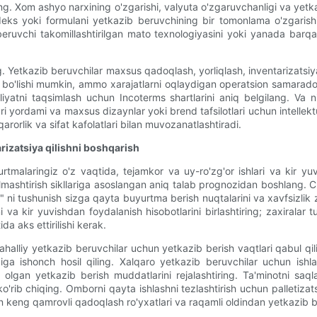
ting. Xom ashyo narxining o'zgarishi, valyuta o'zgaruvchanligi va ye
 indeks yoki formulani yetkazib beruvchining bir tomonlama o'zgaris
ruvchi takomillashtirilgan mato texnologiyasini yoki yanada barqaro
Yetkazib beruvchilar maxsus qadoqlash, yorliqlash, inventarizatsiya
xi bo'lishi mumkin, ammo xarajatlarni oqlaydigan operatsion samarad
liyatni taqsimlash uchun Incoterms shartlarini aniq belgilang. Va
vri yordami va maxsus dizaynlar yoki brend tafsilotlari uchun intellekt
arorlik va sifat kafolatlari bilan muvozanatlashtiradi.
rizatsiya qilishni boshqarish
rtmalaringiz o'z vaqtida, tejamkor va uy-ro'zg'or ishlari va kir yuv
mashtirish sikllariga asoslangan aniq talab prognozidan boshlang. Ch
i tushunish sizga qayta buyurtma berish nuqtalarini va xavfsizlik zax
 va kir yuvishdan foydalanish hisobotlarini birlashtiring; zaxiralar
a aks ettirilishi kerak.
i. Mahalliy yetkazib beruvchilar uchun yetkazib berish vaqtlari qabul
giga ishonch hosil qiling. Xalqaro yetkazib beruvchilar uchun ishl
a olgan yetkazib berish muddatlarini rejalashtiring. Ta'minotni saql
'rib chiqing. Omborni qayta ishlashni tezlashtirish uchun palletizats
 keng qamrovli qadoqlash ro'yxatlari va raqamli oldindan yetkazib beri