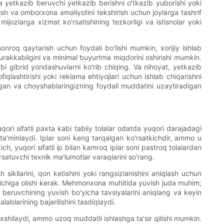
 yetkazib beruvchi yetkazib berishni o'tkazib yuborishi yoki
rish va omborxona amaliyotini tekshirish uchun joylarga tashrif
jozlarga xizmat ko'rsatishining tezkorligi va istisnolar yoki
sonroq qaytarish uchun foydali bo'lishi mumkin, xorijiy ishlab
murakkabligini va minimal buyurtma miqdorini oshirishi mumkin.
bi gibrid yondashuvlarni ko'rib chiqing. Va nihoyat, yetkazib
iqlashtirishi yoki reklama ehtiyojlari uchun ishlab chiqarishni
digan va choyshablaringizning foydali muddatini uzaytiradigan
ori sifatli paxta kabi tabiiy tolalar odatda yuqori darajadagi
i ta'minlaydi. Iplar soni keng tarqalgan ko'rsatkichdir, ammo u
, yuqori sifatli ip bilan kamroq iplar soni pastroq tolalardan
'rsatuvchi texnik ma'lumotlar varaqlarini so'rang.
 sikllarini, qon ketishini yoki rangsizlanishini aniqlash uchun
o'z ichiga olishi kerak. Mehmonxona muhitida yuvish juda muhim;
b beruvchining yuvish bo'yicha tavsiyalarini aniqlang va keyin
lablarining bajarilishini tasdiqlaydi.
axshilaydi, ammo uzoq muddatli ishlashga ta'sir qilishi mumkin.