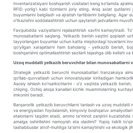
Inventarizatsiyani boshqarish vositalari keng ko'lamda ajralma
RFID yorlig'i kabi tizimlarni joriy eting. Aniq axlat qutilarin
buyumlarini belgilash va ajratish tartiblarini belgilang. Agar 
o'tkazishni soddalashtirish uchun qaytarish jadvallarini muvofi
Favqulodda vaziyatlarni rejalashtirish xavfni kamaytiradi. To
munosabatlarni saqlang. Yetkazib berish vaqtini qoplash uc
tayyorlangan buyumlar uchun katta miqdordagi tovarlarni inven
qo'yilgan xarajatlarni ham baholang - yetkazib berish, boj
boshqarishni optimallashtirish sezilarli tejashga olib kelishi 
Uzoq muddatli yetkazib beruvchilar bilan munosabatlarni va
Strategik yetkazib beruvchi munosabatlari tranzaksiya almas
qo'llab-quvvatlash uchun innovatsiyalar kiritadigan hamkorlik
Asosiy ishlash ko'rsatkichlarini - o'z vaqtida yetkazib beris
chiqing. Ochiq aloqa kanallari kichik muammolarning kuchayis
imkonini beradi.
Barqarorlik yetkazib beruvchilarni tanlash va uzoq muddatl
va energiyadan foydalanish, kimyoviy boshqaruv amaliyotlari v
etalonlarni taqdim etadi, ammo ta'minot zanjirini kuzatishda s
amalga oshirilishini namoyish eta oladimi? Yopiq tsiklli to'
tashabbuslar atrof-muhitga ta'sirni kamaytirishi va ekologik ji