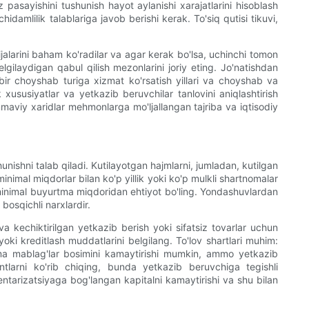
z pasayishini tushunish hayot aylanishi xarajatlarini hisoblash
idamlilik talablariga javob berishi kerak. To'siq qutisi tikuvi,
ijalarini baham ko'radilar va agar kerak bo'lsa, uchinchi tomon
elgilaydigan qabul qilish mezonlarini joriy eting. Jo'natishdan
ar bir choyshab turiga xizmat ko'rsatish yillari va choyshab va
xususiyatlar va yetkazib beruvchilar tanlovini aniqlashtirish
ommaviy xaridlar mehmonlarga mo'ljallangan tajriba va iqtisodiy
ishni talab qiladi. Kutilayotgan hajmlarni, jumladan, kutilgan
nimal miqdorlar bilan ko'p yillik yoki ko'p mulkli shartnomalar
iq minimal buyurtma miqdoridan ehtiyot bo'ling. Yondashuvlardan
bosqichli narxlardir.
va kechiktirilgan yetkazib berish yoki sifatsiz tovarlar uchun
h yoki kreditlash muddatlarini belgilang. To'lov shartlari muhim:
nma mablag'lar bosimini kamaytirishi mumkin, ammo yetkazib
ntlarni ko'rib chiqing, bunda yetkazib beruvchiga tegishli
ntarizatsiyaga bog'langan kapitalni kamaytirishi va shu bilan