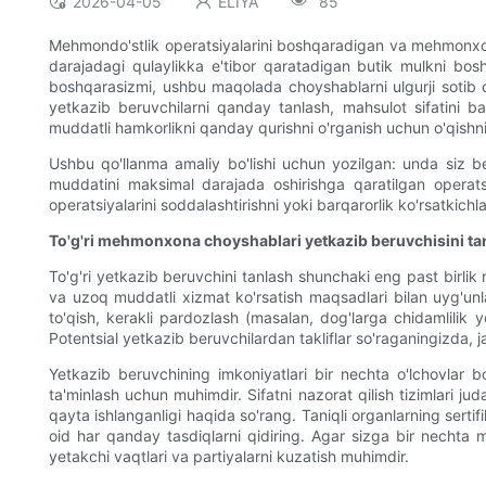
2026-04-05
ELIYA
85
Mehmondo'stlik operatsiyalarini boshqaradigan va mehmonxona 
darajadagi qulaylikka e'tibor qaratadigan butik mulkni bo
boshqarasizmi, ushbu maqolada choyshablarni ulgurji sotib oli
yetkazib beruvchilarni qanday tanlash, mahsulot sifatini ba
muddatli hamkorlikni qanday qurishni o'rganish uchun o'qishn
Ushbu qo'llanma amaliy bo'lishi uchun yozilgan: unda siz ber
muddatini maksimal darajada oshirishga qaratilgan operats
operatsiyalarini soddalashtirishni yoki barqarorlik ko'rsatkichl
To'g'ri mehmonxona choyshablari yetkazib beruvchisini ta
To'g'ri yetkazib beruvchini tanlash shunchaki eng past birlik
va uzoq muddatli xizmat ko'rsatish maqsadlari bilan uyg'unl
to'qish, kerakli pardozlash (masalan, dog'larga chidamlilik y
Potentsial yetkazib beruvchilardan takliflar so'raganingizda, j
Yetkazib beruvchining imkoniyatlari bir nechta o'lchovlar b
ta'minlash uchun muhimdir. Sifatni nazorat qilish tizimlari ju
qayta ishlanganligi haqida so'rang. Taniqli organlarning sert
oid har qanday tasdiqlarni qidiring. Agar sizga bir nechta mu
yetakchi vaqtlari va partiyalarni kuzatish muhimdir.