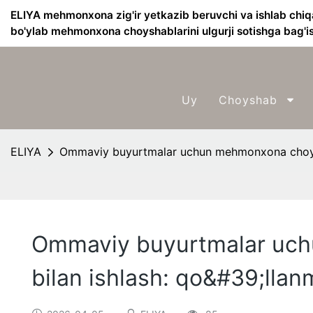
ELIYA mehmonxona zig'ir yetkazib beruvchi va ishlab chiq
bo'ylab mehmonxona choyshablarini ulgurji sotishga bag'i
Uy
Choyshab
ELIYA
Ommaviy buyurtmalar uchun mehmonxona choyshab
Ommaviy buyurtmalar uchu
bilan ishlash: qo&#39;llan