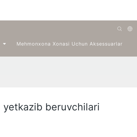
English
Mehmonxona Xonasi Uchun Aksessuarlar
Română
Беларуская
O'zbek
ქართველი
Bahasa Indonesia
etkazib beruvchilari
Français
Español
العربية