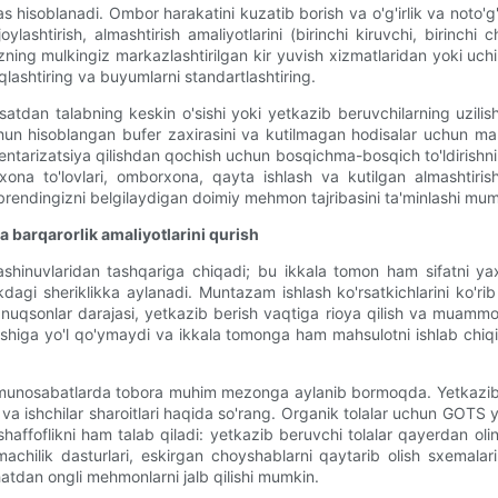
s hisoblanadi. Ombor harakatini kuzatib borish va o'g'irlik va noto'
i joylashtirish, almashtirish amaliyotlarini (birinchi kiruvchi, birinc
sizning mulkingiz markazlashtirilgan kir yuvish xizmatlaridan yoki uch
qlashtiring va buyumlarni standartlashtiring.
'satdan talabning keskin o'sishi yoki yetkazib beruvchilarning uzilis
hun hisoblangan bufer zaxirasini va kutilmagan hodisalar uchun ma
tarizatsiya qilishdan qochish uchun bosqichma-bosqich to'ldirishni ko
xona to'lovlari, omborxona, qayta ishlash va kutilgan almashtirish
va brendingizni belgilaydigan doimiy mehmon tajribasini ta'minlashi mum
 barqarorlik amaliyotlarini qurish
hinuvlaridan tashqariga chiqadi; bu ikkala tomon ham sifatni yaxs
dagi sheriklikka aylanadi. Muntazam ishlash ko'rsatkichlarini ko'rib 
h, nuqsonlar darajasi, yetkazib berish vaqtiga rioya qilish va muammo
higa yo'l qo'ymaydi va ikkala tomonga ham mahsulotni ishlab chiqis
i munosabatlarda tobora muhim mezonga aylanib bormoqda. Yetkazib
a ishchilar sharoitlari haqida so'rang. Organik tolalar uchun GOTS yo
haffoflikni ham talab qiladi: yetkazib beruvchi tolalar qayerdan oli
qimachilik dasturlari, eskirgan choyshablarni qaytarib olish sxemal
hatdan ongli mehmonlarni jalb qilishi mumkin.