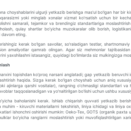
choyshablarini ulgurji yetkazib berishga mas'ul bo'lgan har bir kis
shqarasizmi yoki minglab xonalar xizmat ko'rsatish uchun bir kec
shni samarali, tejamkor va brendingiz standartlariga moslashtirish b
holash, qulay shartlar bo'yicha muzokaralar olib borish, logistikan
i davom eting.
ishingiz kerak bo'lgan savollar, so'raladigan testlar, shartnomaviy 
ion amaliyotlar qamrab olingan. Agar siz mehmonlar tajribasidan v
arini yaxshilashni istasangiz, quyidagi bo'limlarda siz mulkingizga mosla
nlash
 narxini topishdan ko'proq narsani anglatadi; gap yetkazib beruvchi i
ashtirish haqida. Sizga kerak bo'lgan choyshab uchun aniq xususiya
oki ajinlarga qarshi vositalar), rangning o'chmasligi standartlari 
avoblar taqqoslanadigan va yo'naltirilgan bo'lishi uchun ushbu xususiya
o'yicha baholanishi kerak. Ishlab chiqarish quvvati yetkazib berish
da muhim - kiruvchi materiallarni tekshirish, liniya ichidagi va liniy
ifikatlari ishonchni oshirishi mumkin: Oeko-Tex, GOTS (organik paxta
lklar bo'yicha ranglarni moslashtirish yoki muvofiqlashtirilgan xarid