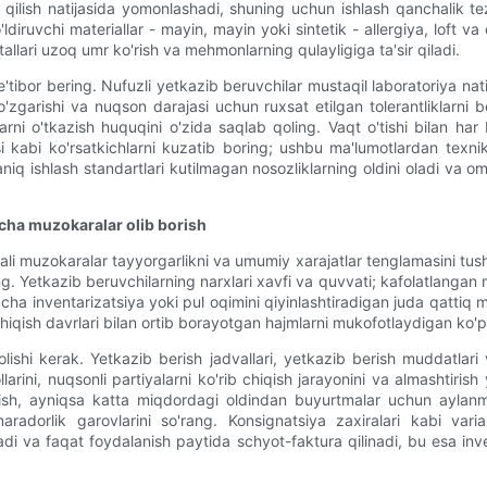
r qilish natijasida yomonlashadi, shuning uchun ishlash qanchalik te
uvchi materiallar - mayin, mayin yoki sintetik - allergiya, loft va ch
tallari uzoq umr ko'rish va mehmonlarning qulayligiga ta'sir qiladi.
tibor bering. Nufuzli yetkazib beruvchilar mustaqil laboratoriya nat
'zgarishi va nuqson darajasi uchun ruxsat etilgan tolerantliklarni b
tlarni o'tkazish huquqini o'zida saqlab qoling. Vaqt o'tishi bilan h
i kabi ko'rsatkichlarni kuzatib boring; ushbu ma'lumotlardan texnik 
niq ishlash standartlari kutilmagan nosozliklarning oldini oladi va 
cha muzokaralar olib borish
i muzokaralar tayyorgarlikni va umumiy xarajatlar tenglamasini tushun
g. Yetkazib beruvchilarning narxlari xavfi va quvvati; kafolatlangan mi
iqcha inventarizatsiya yoki pul oqimini qiyinlashtiradigan juda qatt
chiqish davrlari bilan ortib borayotgan hajmlarni mukofotlaydigan ko'p 
ishi kerak. Yetkazib berish jadvallari, yetkazib berish muddatlari 
llarini, nuqsonli partiyalarni ko'rib chiqish jarayonini va almashtiris
borish, ayniqsa katta miqdordagi oldindan buyurtmalar uchun ayla
adorlik garovlarini so'rang. Konsignatsiya zaxiralari kabi varia
di va faqat foydalanish paytida schyot-faktura qilinadi, bu esa inve