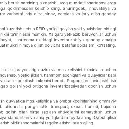
tkazib berish narxining o'zgarishi uzoq muddatli shartnomalarga
higa qoldirmasdan kelishib oling. Shuningdek, innovatsiya va
r variantni joriy qilsa, sinov, narxlash va joriy etish qanday
ni kuzatish uchun RFID yorlig'i qo'yish yoki yuvishdan oldingi
orlikni ta'minlashi mumkin. Xalqaro yetkazib beruvchilar uchun
 nihoyat, shartnoma oxiridagi inventarizatsiya qanday amalga
ual mulkni himoya qilish bo'yicha batafsil qoidalarni ko'rsating.
ish ish jarayonlariga uzluksiz mos kelishini ta'minlash uchun
oyshab, yostiq jildlari, hammom sochiqlari va qulayliklar kabi
irasini belgilash imkonini beradi. Prognozlarni aniqlashtirish
 tugab qolishi yoki ortiqcha inventarizatsiyadan qochish uchun
 qilish quvvatiga mos kelishiga va ombor xodimlarining ommaviy
ab chiqarish, portga ichki transport, okean tranziti, bojxona
ab qolish bilan birga saqlash ehtiyojlarini kamaytirish uchun
iya standartlari va aniq yorliqlardan foydalaning. Qabul qilish
sh bildirishnomalarini taqdim etishni talab qiling.