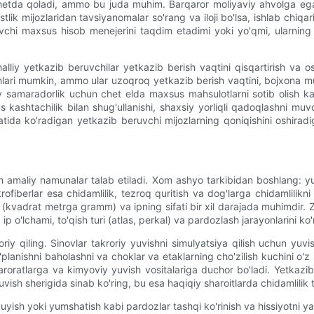
 chetda qoladi, ammo bu juda muhim. Barqaror moliyaviy ahvolga ega
ik mijozlaridan tavsiyanomalar so'rang va iloji bo'lsa, ishlab chiqa
chi maxsus hisob menejerini taqdim etadimi yoki yo'qmi, ularning mi
halliy yetkazib beruvchilar yetkazib berish vaqtini qisqartirish va o
ilishlari mumkin, ammo ular uzoqroq yetkazib berish vaqtini, bojxona 
iy samaradorlik uchun chet elda maxsus mahsulotlarni sotib olish ka
ashtachilik bilan shug'ullanishi, shaxsiy yorliqli qadoqlashni muvof
atida ko'radigan yetkazib beruvchi mijozlarning qoniqishini oshira
 amaliy namunalar talab etiladi. Xom ashyo tarkibidan boshlang: yuq
ikrofiberlar esa chidamlilik, tezroq quritish va dog'larga chidamlilikn
vadrat metrga gramm) va ipning sifati bir xil darajada muhimdir. Zich
p o'lchami, to'qish turi (atlas, perkal) va pardozlash jarayonlarini ko
iy qiling. Sinovlar takroriy yuvishni simulyatsiya qilish uchun yuvish
to'planishni baholashni va choklar va etaklarning cho'zilish kuchini 
aroratlarga va kimyoviy yuvish vositalariga duchor bo'ladi. Yetkazi
vish sherigida sinab ko'ring, bu esa haqiqiy sharoitlarda chidamlilik ta
kuyish yoki yumshatish kabi pardozlar tashqi ko'rinish va hissiyotni y