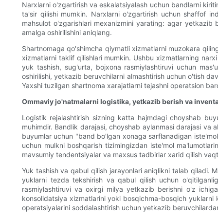
Narxlarni o'zgartirish va eskalatsiyalash uchun bandlarni kiri
ta'sir qilishi mumkin. Narxlarni o'zgartirish uchun shaffof
mahsulot o'zgarishlari mexanizmini yarating: agar yetkazib be
amalga oshirilishini aniqlang.
Shartnomaga qo'shimcha qiymatli xizmatlarni muzokara qiling. 
xizmatlarni taklif qilishlari mumkin. Ushbu xizmatlarning nar
yuk tashish, sug'urta, bojxona rasmiylashtiruvi uchun mas'u
oshirilishi, yetkazib beruvchilarni almashtirish uchun o'tish da
Yaxshi tuzilgan shartnoma xarajatlarni tejashni operatsion barq
Ommaviy jo'natmalarni logistika, yetkazib berish va inventa
Logistik rejalashtirish sizning katta hajmdagi choyshab buyu
muhimdir. Bandlik darajasi, choyshab aylanmasi darajasi va al
buyumlar uchun "band bo'lgan xonaga sarflanadigan iste'mol" n
uchun mulkni boshqarish tizimingizdan iste'mol ma'lumotlarini
mavsumiy tendentsiyalar va maxsus tadbirlar xarid qilish vaqtid
Yuk tashish va qabul qilish jarayonlari aniqlikni talab qilad
yuklarni tezda tekshirish va qabul qilish uchun o'qitilganli
rasmiylashtiruvi va oxirgi milya yetkazib berishni o'z ichig
konsolidatsiya xizmatlarini yoki bosqichma-bosqich yuklarni ko
operatsiyalarini soddalashtirish uchun yetkazib beruvchilardan