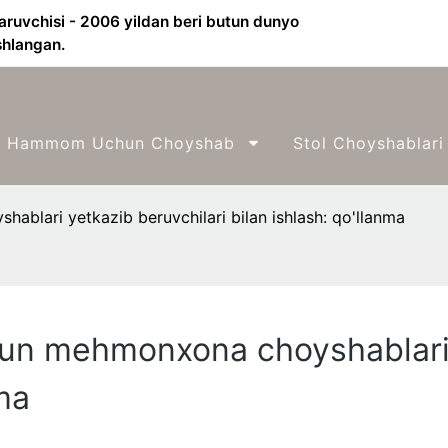
aruvchisi - 2006 yildan beri butun dunyo
shlangan.
Hammom Uchun Choyshab
Stol Choyshablari
lari yetkazib beruvchilari bilan ishlash: qo'llanma
n mehmonxona choyshablari y
ma