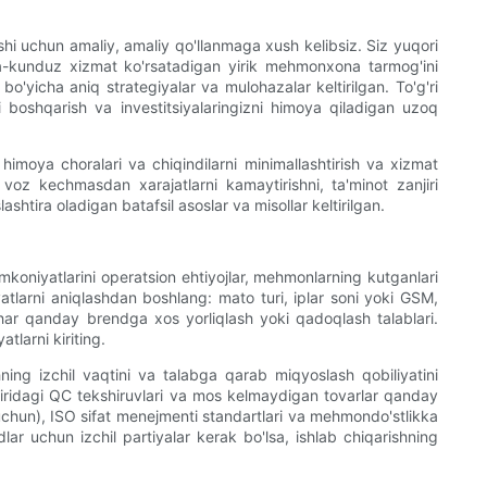
hi uchun amaliy, amaliy qo'llanmaga xush kelibsiz. Siz yuqori
ha-kunduz xizmat ko'rsatadigan yirik mehmonxona tarmog'ini
o'yicha aniq strategiyalar va mulohazalar keltirilgan. To'g'ri
i boshqarish va investitsiyalaringizni himoya qiladigan uzoq
himoya choralari va chiqindilarni minimallashtirish va xizmat
oz kechmasdan xarajatlarni kamaytirishni, ta'minot zanjiri
shtira oladigan batafsil asoslar va misollar keltirilgan.
mkoniyatlarini operatsion ehtiyojlar, mehmonlarning kutganlari
tlarni aniqlashdan boshlang: mato turi, iplar soni yoki GSM,
va har qanday brendga xos yorliqlash yoki qadoqlash talablari.
tlarni kiriting.
ning izchil vaqtini va talabga qarab miqyoslash qobiliyatini
a oxiridagi QC tekshiruvlari va mos kelmaydigan tovarlar qanday
 uchun), ISO sifat menejmenti standartlari va mehmondo'stlikka
lar uchun izchil partiyalar kerak bo'lsa, ishlab chiqarishning